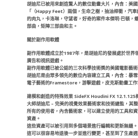
胡迪尼已被用來創造驚人的數位動畫大片，內含：美國
「（Happy Feet）兩個，生命之樹，抽油桿衝，汽
的肉丸，卡洛琳，守望者，好奇的案件本傑明·巴頓，螺
部曲，矩陣三部曲和主。
關於副作用軟體
副作用軟體成立於1987年，是胡迪尼的發展處於世界
廣告和視訊遊戲。
副作用軟體已被公認的三次科學技術獎的美國電影藝術
胡迪尼是由眾多領先的數位內容建立工具，內含：暴雪
電子藝術的Framestore，游擊遊戲，皮克斯動畫
建模和創造的特殊效果 SideFX Houdini FX 12.1.12
大師胡迪尼 – 完美的視覺效果藝術家和技術總監，其
所有的使用者，內含藝術家，可以建立使用的工具和資
資產。
這些資產可以被引用到多個場景進行編輯和更新無縫。
這可以很容易地退後一步並進行變更，甚至到了生產週