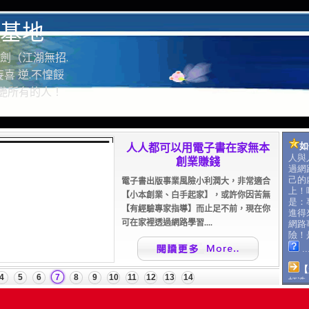
基地
劍（江湖無招.
喜 逆.不惶餒
驚艷所有的人！