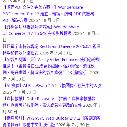
2026 年 8 月 3 日
【處理PDF文件的完美方案！】Wondershare
PDFelement Pro 12 建立、轉換、編輯 PDF 的簡易
PDF 解決方案
2026 年 8 月 2 日
【終極多功能視訊解決方案】Wondershare
UniConverter 17.4.5.648 完美影片轉換
2026 年 8 月 2
日
紅巨星宇宙特效轉場 Red Giant Universe 2026.0.1 視訊
轉場和特效外掛程式
2026 年 7 月 30 日
【AI影片視頻工具】Aiarty Video Enhancer 使用心得與
推薦！（畫質增強.生成更多細節、強力降噪、消除模
糊、提升畫質，將瑕疵的影片修復至 4K 清晰度）
2026
年 7 月 30 日
【AI 換臉】AI FaceSwap 2.6.2 互換圖像和視訊中的人臉
2026 年 7 月 30 日
【資料救援】Data Recovery （推薦 4 套檔案救援軟
體）恢復可能被刪除、丟失或意外更改的文件
2026 年 7
月 30 日
【網頁設計】WYSIWYG Web Builder 21.1.2（所見即所
得編輯器）繁體中文化.漢化版
2026 年 7 月 30 日