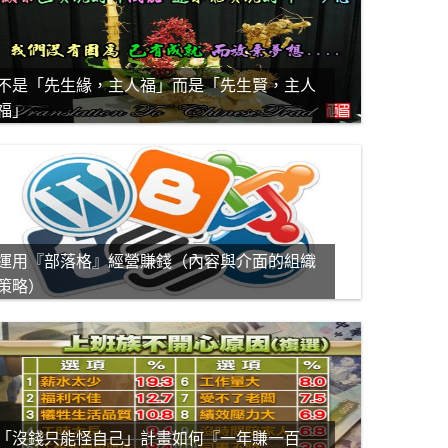
不是「先生緣，主人福」而是「先生賢，主人
福」
運用『部落格』經營賺錢（內容與介面的組織
策略）
「沒錢只能怪自己」計畫如何『一年賺一百