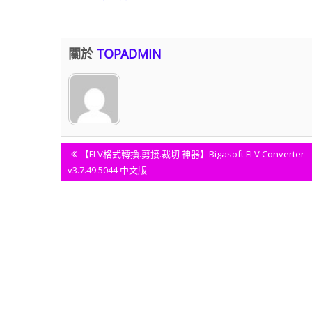
關於
TOPADMIN
文
Previous
【FLV格式轉換.剪接.裁切 神器】Bigasoft FLV Converter
Post:
v3.7.49.5044 中文版
章
導
覽