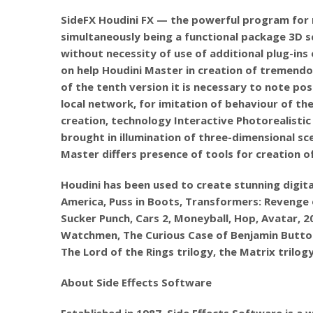
SideFX Houdini FX — the powerful program for m
simultaneously being a functional package 3D s
without necessity of use of additional plug-in
on help Houdini Master in creation of tremend
of the tenth version it is necessary to note pos
local network, for imitation of behaviour of the
creation, technology Interactive Photorealistic
brought in illumination of three-dimensional sc
Master differs presence of tools for creation of
Houdini has been used to create stunning digital
America, Puss in Boots, Transformers: Revenge o
Sucker Punch, Cars 2, Moneyball, Hop, Avatar, 2
Watchmen, The Curious Case of Benjamin Button, 
The Lord of the Rings trilogy, the Matrix trilog
About Side Effects Software
Established in 1987, Side Effects Software is a 