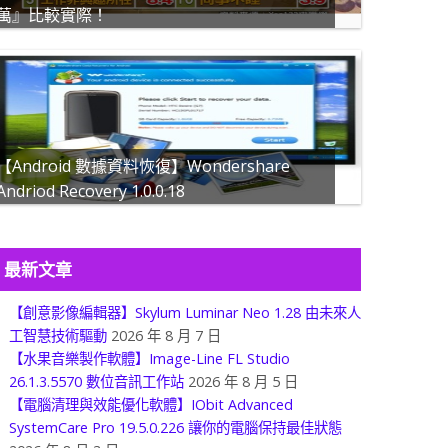
萬』比較實際！
【Android 數據資料恢復】Wondershare
Andriod Recovery 1.0.0.18
最新文章
【創意影像編輯器】Skylum Luminar Neo 1.28 由未來人
工智慧技術驅動
2026 年 8 月 7 日
【水果音樂製作軟體】Image-Line FL Studio
26.1.3.5570 數位音訊工作站
2026 年 8 月 5 日
【電腦清理與效能優化軟體】IObit Advanced
SystemCare Pro 19.5.0.226 讓你的電腦保持最佳狀態