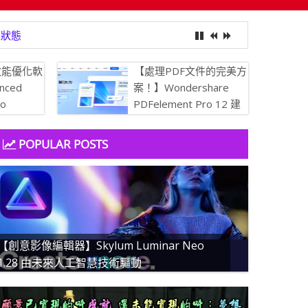
最佳狀態
效能優化軟
【處理PDF文件的完美方
nced
案！】Wondershare
ro
PDFelement Pro 12 建
 讓你的電腦保
立、轉換、編輯 PDF 的
簡易 PDF 解決方案
POPULAR POSTS
【創意影像編輯器】Skylum Luminar Neo
1.28 由未來人工智慧技術驅動