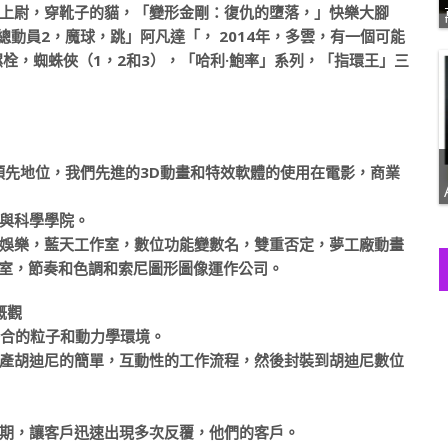
上尉，穿靴子的貓，「變形金剛：復仇的墮落，」快樂大腳
車總動員2，魔球，跳」阿凡達「， 2014年，多雲，有一個可能
栓，蜘蛛俠（1，2和3），「哈利·鮑率」系列，「指環王」三
領先地位，我們先進的3D動畫和特效軟體的使用在電影，商業
與科學學院。
娛樂，藍天工作室，數位功能變數名，雙重否定，夢工廠動畫
工作室，節奏和色調和索尼圖形圖像運作公司。
5概觀
整合的粒子和動力學環境。
產胡迪尼的簡單，互動性的工作流程，然後封裝到胡迪尼數位
期，讓客戶迅速出現多次反覆，他們的客戶。