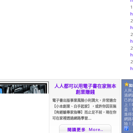
h
h
h
h
h