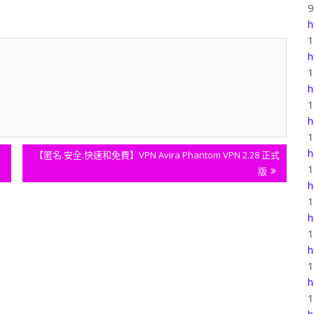
h
h
h
h
h
Next
【匿名.安全.快速和免費】VPN Avira Phantom VPN 2.28 正式
Post:
版
h
h
h
h
h