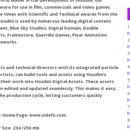
ware for use in film, commercials and video games.
e times with Scientific and Technical awards from the
oudini is used by numerous leading digital content
nment, Blue Sky Studios, Digital Domain, Double
h
s, Framestore, Guerrilla Games, Pixar Animation
geworks.
h
h
sts and technical directors with its integrated particle
h
rtists, can build tools and assets using Houdini’s
their work into Houdini Digital Assets. These assets
h
en edited and updated seamlessly. This makes it easy
he production cycle, letting customers quickly
h
h
| Home Page: www.sidefx.com
h
 Size: 234 /250 mb