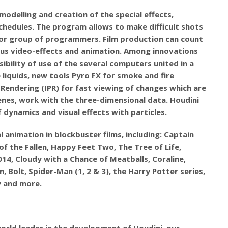
odelling and creation of the special effects,
chedules. The program allows to make difficult shots
s or group of programmers. Film production can count
ous video-effects and animation. Among innovations
sibility of use of the several computers united in a
 liquids, new tools Pyro FX for smoke and fire
 Rendering (IPR) for fast viewing of changes which are
enes, work with the three-dimensional data. Houdini
 dynamics and visual effects with particles.
 animation in blockbuster films, including: Captain
f the Fallen, Happy Feet Two, The Tree of Life,
014, Cloudy with a Chance of Meatballs, Coraline,
Bolt, Spider-Man (1, 2 & 3), the Harry Potter series,
y and more.
world leader in the development of Houdini, our