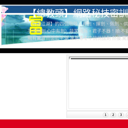
【總教頭】網路秘技密訓
【行走江湖】的四個階段：尋劍、揮劍、佩劍、供
手中無劍.心中有劍）談笑用兵，君子不器！順.不妄
胸有驚雷而面如平湖 凜冽寒冬中悄悄拔劍 然後.