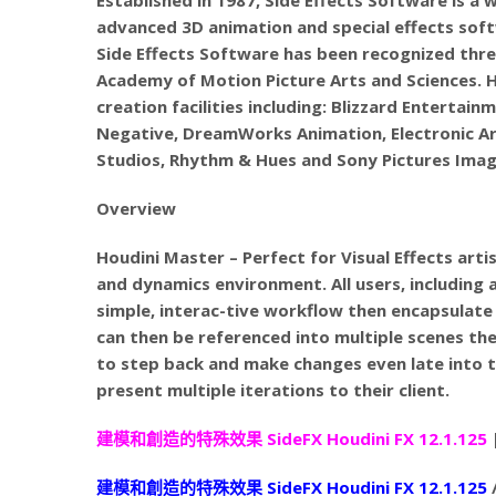
advanced 3D animation and special effects soft
Side Effects Software has been recognized thre
Academy of Motion Picture Arts and Sciences. H
creation facilities including: Blizzard Entertai
Negative, DreamWorks Animation, Electronic Art
Studios, Rhythm & Hues and Sony Pictures Ima
Overview
Houdini Master – Perfect for Visual Effects arti
and dynamics environment. All users, including a
simple, interac-tive workflow then encapsulate 
can then be referenced into multiple scenes th
to step back and make changes even late into t
present multiple iterations to their client.
建模和創造的特殊效果 SideFX Houdini FX 12.1.125
建模和創造的特殊效果 SideFX Houdini FX 12.1.125
/