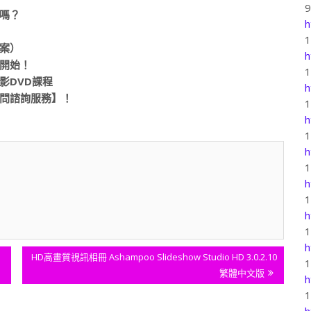
嗎？
h
案）
h
開始！
影DVD課程
h
問諮詢服務】！
h
h
h
h
h
Next
HD高畫質視訊相冊 Ashampoo Slideshow Studio HD 3.0.2.10
Post:
繁體中文版
h
h