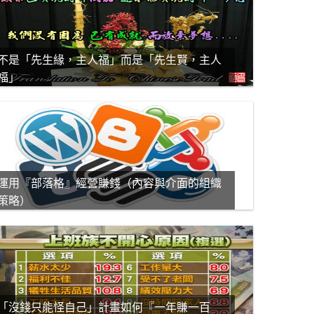
不是「先生緣，主人福」而是「先生賢，主人
福」
運用『部落格』經營賺錢（內容與介面的組織
策略）
「沒錢只能怪自己」計畫如何『一年賺一百