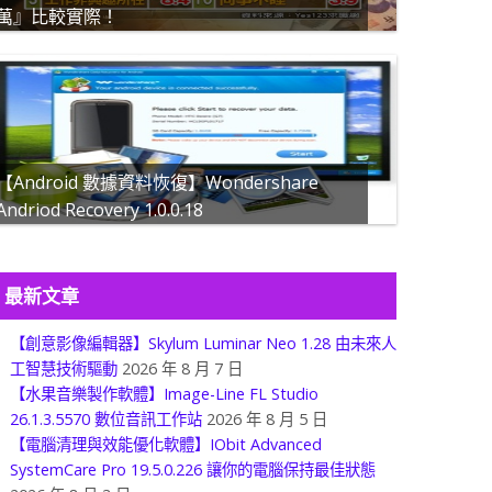
萬』比較實際！
【Android 數據資料恢復】Wondershare
Andriod Recovery 1.0.0.18
最新文章
【創意影像編輯器】Skylum Luminar Neo 1.28 由未來人
工智慧技術驅動
2026 年 8 月 7 日
【水果音樂製作軟體】Image-Line FL Studio
26.1.3.5570 數位音訊工作站
2026 年 8 月 5 日
【電腦清理與效能優化軟體】IObit Advanced
SystemCare Pro 19.5.0.226 讓你的電腦保持最佳狀態