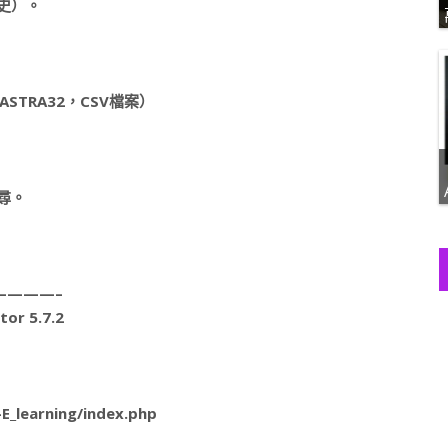
史）。
STRA32，CSV檔案）
尋。
————–
r 5.7.2
learning/index.php