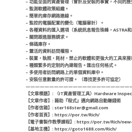
– 功能全面的資產管理（會計及安裝的事實，不同的歷
– 監測軟體政策組織。
– 簡單的庫存網路連線。
– 監控的電腦配置的變化（電腦審計）。
– 各種資料的匯入選項（系統訊息報告珠峰，ASTRA和A
– 關閉跟進服務請求。
– 條碼庫存。
– 靈活的資料訪問權限。
– 裝置，執照，耗材，禁止的軟體和更強大的工具來搜
– 種類繁多的定制的內建報告。匯出任何格式。
– 多使用者訪問網路上的單個資料庫中。
– 安裝任意數量的許可證。 （尋找更多許可協定）
——————————————————————
【文章標題】: （IT資產管理工具）Hardware Inspecto
【文章作者】: 藉助『程式』邁向網路自動賺錢術
【作者信箱】: ster168ster@gmail.com
【作者首頁】: https://por.tw/Rich/
【電子書製作教學課程】: https://por.tw/Rich/new-E_
【基地主機】: https://goto1688.com/Rich/