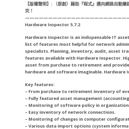
【版權聲明】: （原創）藉助『程式』邁向網路自動
究！
——————————————————————
Hardware Inspector 5.7.2
Hardware Inspector is an indispensable IT ass
list of features most helpful for network adm
specialists. Planning, inventory, audit, asset tr
features available with Hardware Inspector. Hig
asset from purchase to retirement and provid
hardware and software imaginable. Hardware Ins
Key features:
– From purchase to retirement inventory of eve
– Fully featured asset management (accounting a
– Monitoring of software policy in organization
– Easy inventory of network connections.
– Monitoring of changes in computer configura
– Various data import options (system informa