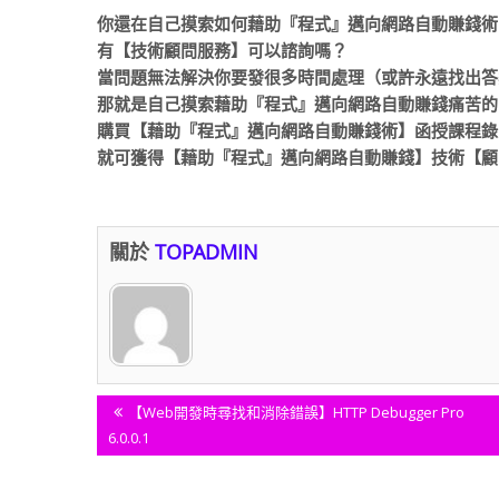
你還在自己摸索如何藉助『程式』邁向網路自動賺錢術
有【技術顧問服務】可以諮詢嗎？
當問題無法解決你要發很多時間處理（或許永遠找出答
那就是自己摸索藉助『程式』邁向網路自動賺錢痛苦的
購買【藉助『程式』邁向網路自動賺錢術】函授課程錄
就可獲得【藉助『程式』邁向網路自動賺錢】技術【顧
關於
TOPADMIN
文
Previous
【Web開發時尋找和消除錯誤】HTTP Debugger Pro
Post:
6.0.0.1
章