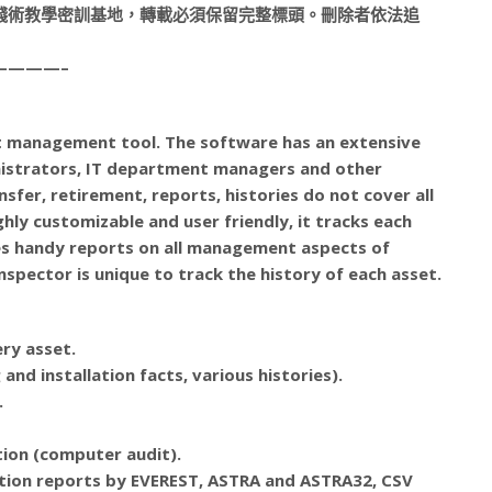
賺錢術教學密訓基地，轉載必須保留完整標頭。刪除者依法追
————–
et management tool. The software has an extensive
inistrators, IT department managers and other
ansfer, retirement, reports, histories do not cover all
hly customizable and user friendly, it tracks each
es handy reports on all management aspects of
pector is unique to track the history of each asset.
ry asset.
nd installation facts, various histories).
.
tion (computer audit).
tion reports by EVEREST, ASTRA and ASTRA32, CSV