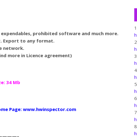
es, expendables, prohibited software and much more.
h
t. Export to any format.
he network.
h
(Find more in Licence agreement)
h
h
e: 34 Mb
h
h
me Page: www.hwinspector.com
h
h
————–