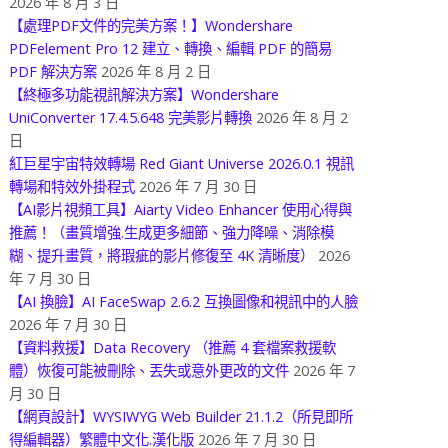
2026 年 8 月 3 日
【處理PDF文件的完美方案！】Wondershare
PDFelement Pro 12 建立、轉換、編輯 PDF 的簡易
PDF 解決方案
2026 年 8 月 2 日
【終極多功能視訊解決方案】Wondershare
UniConverter 17.4.5.648 完美影片轉換
2026 年 8 月 2
日
紅巨星宇宙特效轉場 Red Giant Universe 2026.0.1 視訊
轉場和特效外掛程式
2026 年 7 月 30 日
【AI影片視頻工具】Aiarty Video Enhancer 使用心得與
推薦！（畫質增強.生成更多細節、強力降噪、消除模
糊、提升畫質，將瑕疵的影片修復至 4K 清晰度）
2026
年 7 月 30 日
【AI 換臉】AI FaceSwap 2.6.2 互換圖像和視訊中的人臉
2026 年 7 月 30 日
【資料救援】Data Recovery （推薦 4 套檔案救援軟
體）恢復可能被刪除、丟失或意外更改的文件
2026 年 7
月 30 日
【網頁設計】WYSIWYG Web Builder 21.1.2（所見即所
得編輯器）繁體中文化.漢化版
2026 年 7 月 30 日