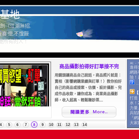
基地
劍（江湖無招.
喜 逆.不惶餒
驚艷所有的人！