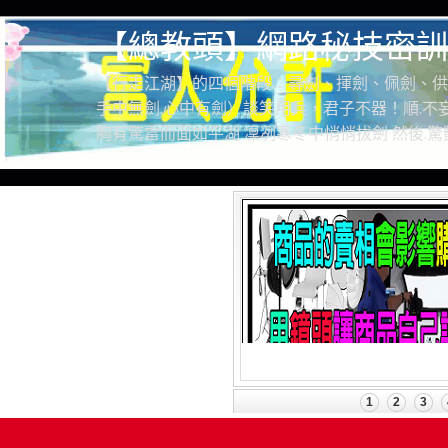
【總教頭】網路秘技密訓
【行走江湖】的四個階段：尋劍、揮劍、佩劍、供
手中無劍.心中有劍）談笑用兵，君子不器！順.不妄
胸有驚雷而面如平湖 凜冽寒冬中悄悄拔劍 然後.