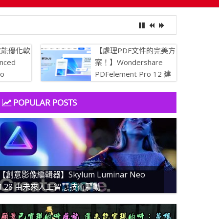
效能優化軟
【處理PDF文件的完美方
nced
案！】Wondershare
ro
PDFelement Pro 12 建
 讓你的電腦保
立、轉換、編輯 PDF 的
簡易 PDF 解決方案
POPULAR POSTS
【創意影像編輯器】Skylum Luminar Neo
1.28 由未來人工智慧技術驅動