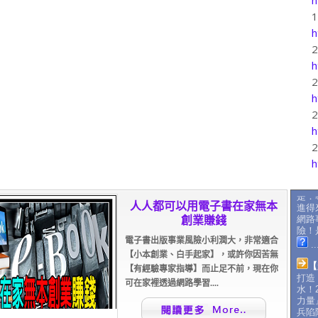
h
h
h
h
h