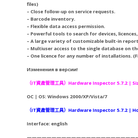
files)
– Close follow-up on service requests.
– Barcode inventory.
– Flexible data access permission.
– Powerful tools to search for devices, licenc
– A large variety of customizable built-in repor
– Multiuser access to the single database on t
– One licence for any number of installations. 
Изменения в версии!
（IT資產管理工具）Hardware Inspector 5.7.2 | Siz
ОС | OS: Windows 2000/XP/Vista/7
（IT資產管理工具）Hardware Inspector 5.7.2 | Ho
Interface: english
——————————————————————