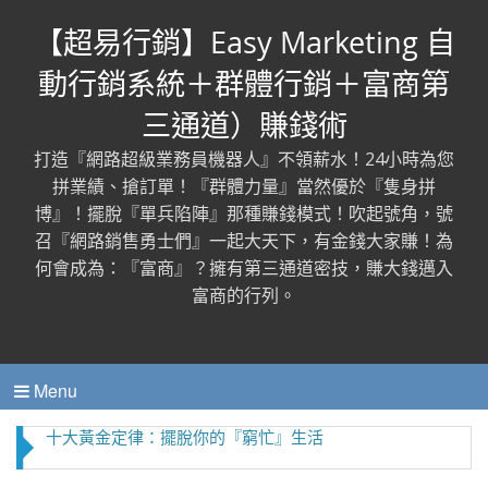
【超易行銷】Easy Marketing 自
動行銷系統＋群體行銷＋富商第
三通道）賺錢術
打造『網路超級業務員機器人』不領薪水！24小時為您
拼業績、搶訂單！『群體力量』當然優於『隻身拼
博』！擺脫『單兵陷陣』那種賺錢模式！吹起號角，號
召『網路銷售勇士們』一起大天下，有金錢大家賺！為
何會成為：『富商』？擁有第三通道密技，賺大錢邁入
富商的行列。
Menu
十大黃金定律：擺脫你的『窮忙』生活