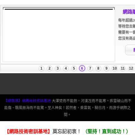
【總教頭】網路秘技密訓基地
大澤焚而不能熱，河漢冱而不能寒。疾雷破山而不
能傷、飄風振海而不能驚。至人神矣！若然者，乘雲氣，騎日月，而游乎網際之
間。
【網路技術密訓基地】
莫忘記初衷！
（堅持！直到成功！）