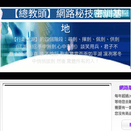
【總教頭】網路秘技密訓基
地
【行走江湖】的四個階段：尋劍、揮劍、佩劍、供劍
（江湖無招.手中無劍.心中有劍）談笑用兵，君子不
器！順.不妄喜 逆.不惶餒 胸有驚雷而面如平湖 凜冽寒冬
中悄悄拔劍 然後.驚艷所有的人！