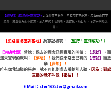
【總教頭】網路秘技密訓基地
大澤焚而不能熱，河漢冱而不能寒。疾雷破山而不
能傷、飄風振海而不能驚。至人神矣！若然者，乘雲氣，騎日月，而游乎網際之
間。
【網路技術密訓基地】
莫忘記初衷！
（堅持！直到成功！）
【洪總教頭】
曾說：過去的理念已經實現的叫做：
【成就】
，而
還未實現的就叫：
【夢想】！
我們從來沒因已有的
【成就】
而放
棄
【夢想】！
唯有你我知道的秘密，就不可能到處去說給別人聽，
因為：到處
宣揚的就不叫做【密技】！
E-Mail：ster168ster@gmail.com