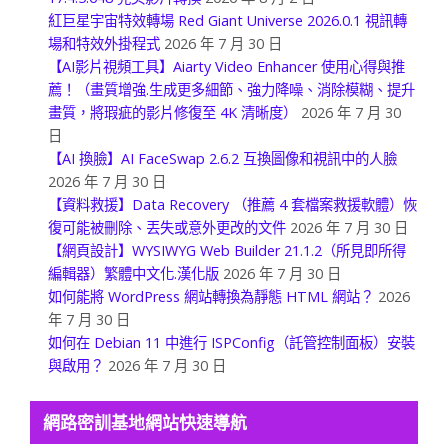
紅巨星宇宙特效轉場 Red Giant Universe 2026.0.1 視訊轉
場和特效外掛程式
2026 年 7 月 30 日
【AI影片視頻工具】Aiarty Video Enhancer 使用心得與推
薦！（畫質增強.生成更多細節、強力降噪、消除模糊、提升
畫質，將瑕疵的影片修復至 4K 清晰度）
2026 年 7 月 30
日
【AI 換臉】AI FaceSwap 2.6.2 互換圖像和視訊中的人臉
2026 年 7 月 30 日
【資料救援】Data Recovery （推薦 4 套檔案救援軟體）恢
復可能被刪除、丟失或意外更改的文件
2026 年 7 月 30 日
【網頁設計】WYSIWYG Web Builder 21.1.2（所見即所得
編輯器）繁體中文化.漢化版
2026 年 7 月 30 日
如何能將 WordPress 網站轉換為靜態 HTML 網站？
2026
年 7 月 30 日
如何在 Debian 11 中進行 ISPConfig（託管控制面板）安裝
與啟用？
2026 年 7 月 30 日
網路密訓基地網站快速導航