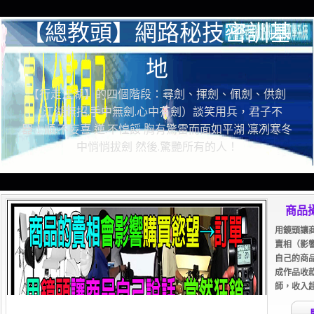
【總教頭】網路秘技密訓基
地
【行走江湖】的四個階段：尋劍、揮劍、佩劍、供劍
（江湖無招.手中無劍.心中有劍）談笑用兵，君子不
器！順.不妄喜 逆.不惶餒 胸有驚雷而面如平湖 凜冽寒冬
中悄悄拔劍 然後.驚艷所有的人！