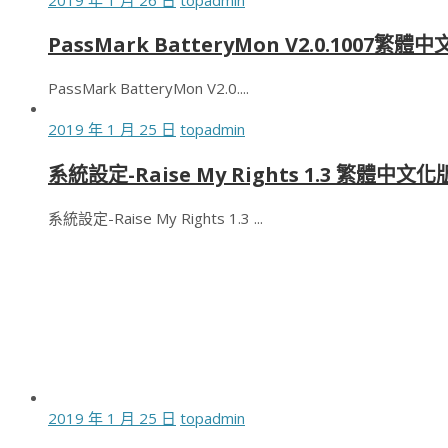
PassMark BatteryMon V2.0.10
PassMark BatteryMon V2.0....
2019 年 1 月 25 日
topadmin
系統設定-Raise My Rights 1.3 繁體中文化
系統設定-Raise My Rights 1.3 ...
2019 年 1 月 25 日
topadmin