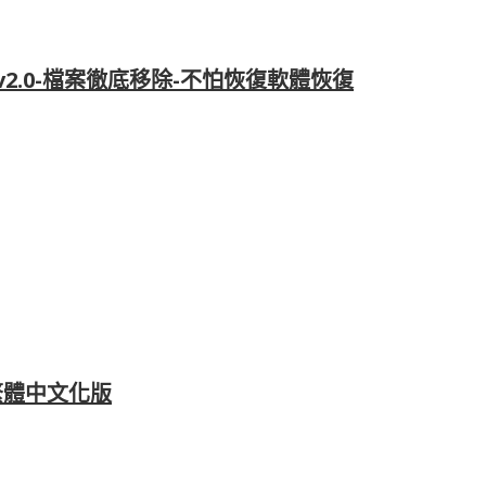
2.0-檔案徹底移除-不怕恢復軟體恢復
4-繁體中文化版