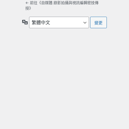
← 前往《自媒體.錄影拍攝與視訊編輯密技傳
授》
語
言