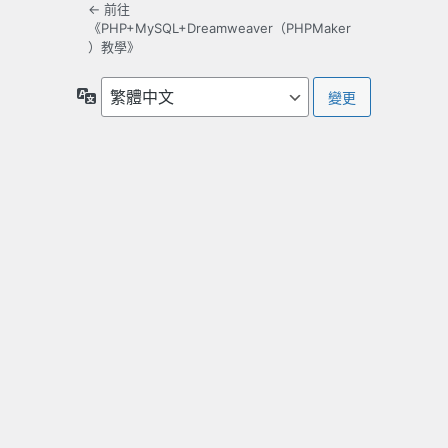
← 前往
《PHP+MySQL+Dreamweaver（PHPMaker
）教學》
語
言