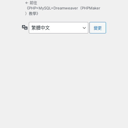
← 前往
《PHP+MySQL+Dreamweaver（PHPMaker
）教學》
語
言