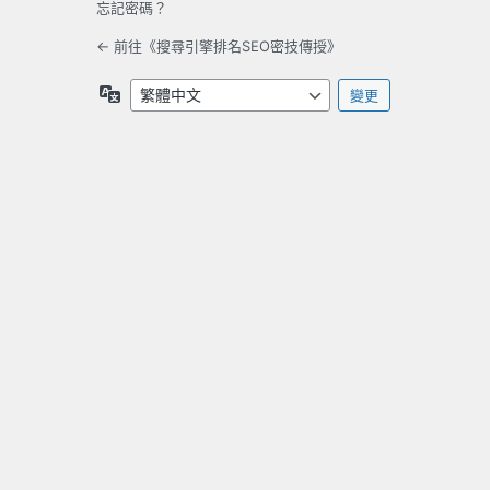
忘記密碼？
← 前往《搜尋引擎排名SEO密技傳授》
語
言