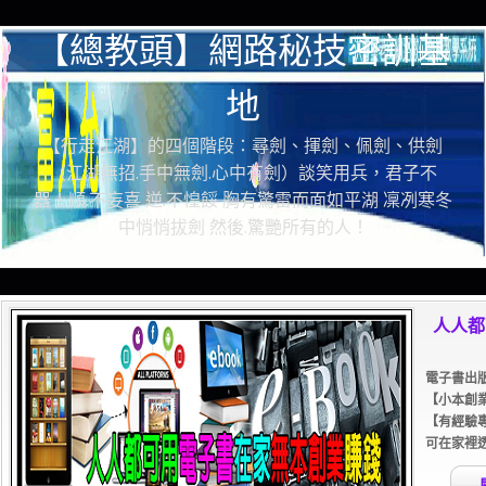
【總教頭】網路秘技密訓基
地
【行走江湖】的四個階段：尋劍、揮劍、佩劍、供劍
（江湖無招.手中無劍.心中有劍）談笑用兵，君子不
器！順.不妄喜 逆.不惶餒 胸有驚雷而面如平湖 凜冽寒冬
中悄悄拔劍 然後.驚艷所有的人！