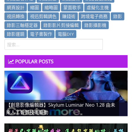
網頁設計
縮圖
縮略圖
蒙面歌手
虛擬化主機
視訊轉換
視迅剪輯調色
賺錢術
跨境電子商務
錄影
錄影三軸穩定器
錄影影片剪接編輯
錄影攝影機
錄影運鏡
電子書製作
電腦DIY
POPULAR POSTS
【創意影像編輯器】Skylum Luminar Neo 1.28 由未
來人工智慧技術驅動