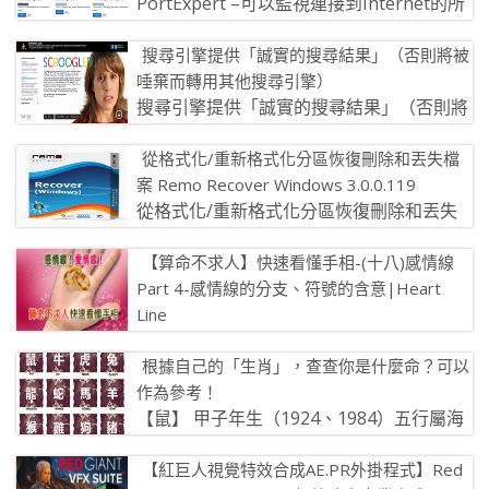
PortExpert –可以監視連接到Internet的所
有應用程序 PortExpert是法國的KC Sof […]
搜尋引擎提供「誠實的搜尋結果」（否則將被
唾棄而轉用其他搜尋引擎）
搜尋引擎提供「誠實的搜尋結果」（否則將
被唾棄而轉用其他搜尋引擎） 今天又看到微
從格式化/重新格式化分區恢復刪除和丟失檔
軟與Google搜尋排行的舌戰 […]
案 Remo Recover Windows 3.0.0.119
從格式化/重新格式化分區恢復刪除和丟失
檔案 Remo Recover Windows 3.0.0.119 Re
【算命不求人】快速看懂手相-(十八)感情線
[…]
Part 4-感情線的分支、符號的含意|Heart
Line
感情線又叫愛情線，線條所顯示的情況表現
根據自己的「生肖」，查查你是什麼命？可以
出一個人的親情、愛情、婚姻、人際關係和心理的喜怒哀樂
作為參考！
情緒狀態。感情線也叫 […]
【鼠】 甲子年生（1924、1984）五行屬海
中金，屋上之鼠。 甲子年出生的人，學業上
【紅巨人視覺特效合成AE.PR外掛程式】Red
不會有多大的成就，做事往 […]