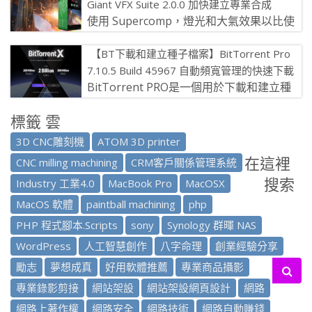
Giant VFX Suite 2.0.0 加快建立專業合成
使用 Supercomp，燈光和大氣效果以比使
用簡單的 2D 圖層堆疊建模更自然的模式與
【BT下載和建立種子檔案】BitTorrent Pro
所有圖層和場景元素互動 […]
7.10.5 Build 45967 自動頻寬管理的快速下載
BitTorrent PRO是一個用於下載和建立種
子檔案的程式。 該應用程式具有直觀的使用
標籤 雲
者介面，非常低的CP […]
3D CNC雕刻機
ATOM 3D printer
在這裡
CNC milling machining
CRM客戶關係管理系統
搜索
Industry 工業4.0
MacBook Pro
MacOSX
MacOS 軟體
paintball machining
php
PHP 程式腳本.Scripts
sony
Synology 群暉 NAS
WordPress
人工智慧創作
八字命理
創業經驗分享
勵志
夢想成真
好用軟體推薦
專業商品攝影
專業錄影剪接
網站架設
網站架設網頁設計
網路
網路上著作權
網路安全
網路技術
網路自動賺錢