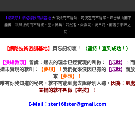
【總教頭】網路秘技密訓基地
大澤焚而不能熱，河漢冱而不能寒。疾雷破山而不
能傷、飄風振海而不能驚。至人神矣！若然者，乘雲氣，騎日月，而游乎網際之
間。
【網路技術密訓基地】
莫忘記初衷！
（堅持！直到成功！）
【洪總教頭】
曾說：過去的理念已經實現的叫做：
【成就】
，而
還未實現的就叫：
【夢想】！
我們從來沒因已有的
【成就】
而放
棄
【夢想】！
唯有你我知道的秘密，就不可能到處去說給別人聽，
因為：到處
宣揚的就不叫做【密技】！
E-Mail：ster168ster@gmail.com