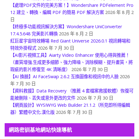
【處理PDF文件的完美方案！】Wondershare PDFelement Pro
12 建立、轉換、編輯 PDF 的簡易 PDF 解決方案
2026 年 8 月 2
日
【終極多功能視訊解決方案】Wondershare UniConverter
17.4.5.648 完美影片轉換
2026 年 8 月 2 日
紅巨星宇宙特效轉場 Red Giant Universe 2026.0.1 視訊轉場和
特效外掛程式
2026 年 7 月 30 日
【AI影片視頻工具】Aiarty Video Enhancer 使用心得與推薦！
（畫質增強.生成更多細節、強力降噪、消除模糊、提升畫質，將
瑕疵的影片修復至 4K 清晰度）
2026 年 7 月 30 日
【AI 換臉】AI FaceSwap 2.6.2 互換圖像和視訊中的人臉
2026
年 7 月 30 日
【資料救援】Data Recovery （推薦 4 套檔案救援軟體）恢復可
能被刪除、丟失或意外更改的文件
2026 年 7 月 30 日
【網頁設計】WYSIWYG Web Builder 21.1.2（所見即所得編輯
器）繁體中文化.漢化版
2026 年 7 月 30 日
網路密訓基地網站快速導航