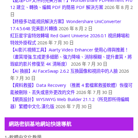
【處理PDF文件的完美方案！】Wondershare PDFelement Pro
12 建立、轉換、編輯 PDF 的簡易 PDF 解決方案
2026 年 8 月 2
日
【終極多功能視訊解決方案】Wondershare UniConverter
17.4.5.648 完美影片轉換
2026 年 8 月 2 日
紅巨星宇宙特效轉場 Red Giant Universe 2026.0.1 視訊轉場和
特效外掛程式
2026 年 7 月 30 日
【AI影片視頻工具】Aiarty Video Enhancer 使用心得與推薦！
（畫質增強.生成更多細節、強力降噪、消除模糊、提升畫質，將
瑕疵的影片修復至 4K 清晰度）
2026 年 7 月 30 日
【AI 換臉】AI FaceSwap 2.6.2 互換圖像和視訊中的人臉
2026
年 7 月 30 日
【資料救援】Data Recovery （推薦 4 套檔案救援軟體）恢復可
能被刪除、丟失或意外更改的文件
2026 年 7 月 30 日
【網頁設計】WYSIWYG Web Builder 21.1.2（所見即所得編輯
器）繁體中文化.漢化版
2026 年 7 月 30 日
網路密訓基地網站快速導航
1-軟體中文化教學