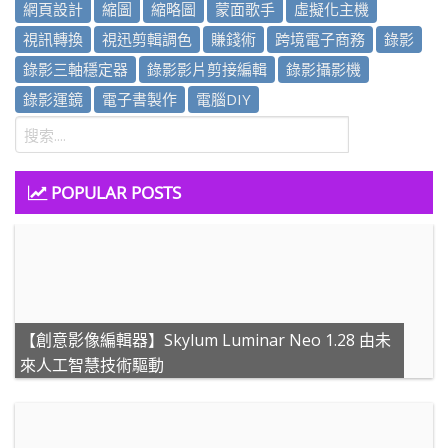
網頁設計
縮圖
縮略圖
蒙面歌手
虛擬化主機
視訊轉換
視迅剪輯調色
賺錢術
跨境電子商務
錄影
錄影三軸穩定器
錄影影片剪接編輯
錄影攝影機
錄影運鏡
電子書製作
電腦DIY
POPULAR POSTS
【創意影像編輯器】Skylum Luminar Neo 1.28 由未
來人工智慧技術驅動