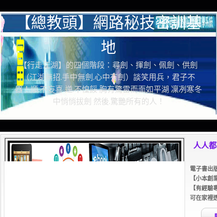
【總教頭】網路秘技密訓基
地
【行走江湖】的四個階段：尋劍、揮劍、佩劍、供劍
（江湖無招.手中無劍.心中有劍）談笑用兵，君子不
器！順.不妄喜 逆.不惶餒 胸有驚雷而面如平湖 凜冽寒冬
中悄悄拔劍 然後.驚艷所有的人！