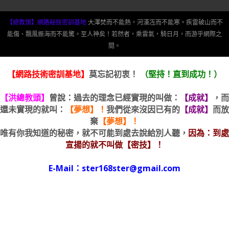
【總教頭】網路秘技密訓基地
大澤焚而不能熱，河漢冱而不能寒。疾雷破山而不
能傷、飄風振海而不能驚。至人神矣！若然者，乘雲氣，騎日月，而游乎網際之
間。
【網路技術密訓基地】
莫忘記初衷！
（堅持！直到成功！）
【洪總教頭】
曾說：過去的理念已經實現的叫做：
【成就】
，而
還未實現的就叫：
【夢想】！
我們從來沒因已有的
【成就】
而放
棄
【夢想】！
唯有你我知道的秘密，就不可能到處去說給別人聽，
因為：到處
宣揚的就不叫做【密技】！
E-Mail：ster168ster@gmail.com