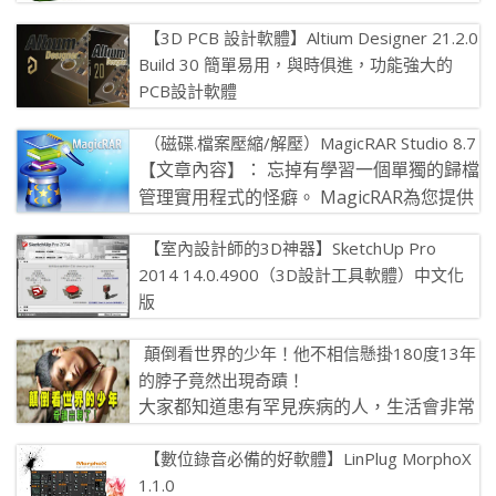
Download Capture 6.2.8 多國語言正式版
【3D PCB 設計軟體】Altium Designer 21.2.0
[…]
Build 30 簡單易用，與時俱進，功能強大的
PCB設計軟體
Altium借助現代化的介面顯著提高了使用者
（磁碟.檔案壓縮/解壓）MagicRAR Studio 8.7
體驗和生產力，從而簡化了設計體驗並實現了空前的效能改
【文章內容】： 忘掉有學習一個單獨的歸檔
善，並藉助64 […]
管理實用程式的怪癖。 MagicRAR為您提供
的便利顯而易見！ 看看裡 […]
【室內設計師的3D神器】SketchUp Pro
2014 14.0.4900（3D設計工具軟體）中文化
版
SketchUp Pro 2014 14 是一個可讓您在 3D
顛倒看世界的少年！他不相信懸掛180度13年
環境中探索和表達想法的簡單且強大的工具。 Sk […]
的脖子竟然出現奇蹟！
大家都知道患有罕見疾病的人，生活會非常
辛苦，而在印度有一名13歲的少年名字叫馬
【數位錄音必備的好軟體】LinPlug MorphoX
亨德拉，他患有一種罕見的病症，稱 […]
1.1.0