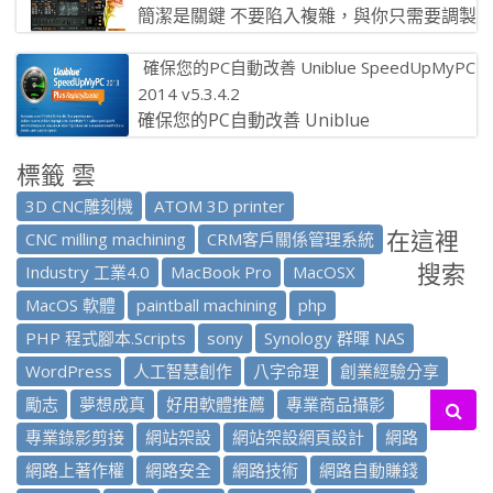
簡潔是關鍵 不要陷入複雜，與你只需要調製
輪和按鍵體驗到的聲音卻是聞所未聞的表達
確保您的PC自動改善 Uniblue SpeedUpMyPC
和轉化。 變形變得簡單，實時，在 […]
2014 v5.3.4.2
確保您的PC自動改善 Uniblue
SpeedUpMyPC 2014 v5.3.4.2 Speed​​UpM
標籤 雲
[…]
3D CNC雕刻機
ATOM 3D printer
在這裡
CNC milling machining
CRM客戶關係管理系統
搜索
Industry 工業4.0
MacBook Pro
MacOSX
MacOS 軟體
paintball machining
php
PHP 程式腳本.Scripts
sony
Synology 群暉 NAS
WordPress
人工智慧創作
八字命理
創業經驗分享
勵志
夢想成真
好用軟體推薦
專業商品攝影
專業錄影剪接
網站架設
網站架設網頁設計
網路
網路上著作權
網路安全
網路技術
網路自動賺錢