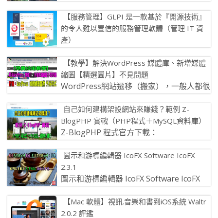
戰，大白鯊除了擁有龐大的身軀，還是最大
【服務管理】GLPI 是一款基於『開源技術』
的食肉魚類。雖然被認為有攻擊性的 […]
的令人難以置信的服務管理軟體（管理 IT 資
產）
你想要透過網路數位化將你的公司或單位，
【教學】解決WordPress 媒體庫、新增媒體
擁有一套方便又專業可以信賴的服務管理軟體嗎？ 來！今
縮圖【精選圖片】不見問題
天洪總教頭來推薦你使 […]
WordPress網站遷移（搬家），一般人都很
簡單！ 在原來網站 後台→工具→匯出（匯
自己如何建構架設網站來賺錢？範例 Z-
出XML檔案） 在新網站 […]
BlogPHP 實戰（PHP程式＋MySQL資料庫）
Z-BlogPHP 程式官方下載：
https://www.zblogcn.com/zblogphp/ &nb
圖示和游標編輯器 IcoFX Software IcoFX
[…]
2.3.1
圖示和游標編輯器 IcoFX Software IcoFX
2.3.1 IcoFX是一個屢獲殊榮的專業圖示和游
【Mac 軟體】視訊.音樂和書到iOS系統 Waltr
[…]
2.0.2 評鑑