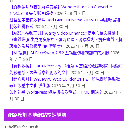
日
【終極多功能視訊解決方案】Wondershare UniConverter
17.4.5.648 完美影片轉換
2026 年 8 月 2 日
紅巨星宇宙特效轉場 Red Giant Universe 2026.0.1 視訊轉場和
特效外掛程式
2026 年 7 月 30 日
【AI影片視頻工具】Aiarty Video Enhancer 使用心得與推薦！
（畫質增強.生成更多細節、強力降噪、消除模糊、提升畫質，將
瑕疵的影片修復至 4K 清晰度）
2026 年 7 月 30 日
【AI 換臉】AI FaceSwap 2.6.2 互換圖像和視訊中的人臉
2026
年 7 月 30 日
【資料救援】Data Recovery （推薦 4 套檔案救援軟體）恢復可
能被刪除、丟失或意外更改的文件
2026 年 7 月 30 日
【網頁設計】WYSIWYG Web Builder 21.1.2（所見即所得編輯
器）繁體中文化.漢化版
2026 年 7 月 30 日
如何能將 WordPress 網站轉換為靜態 HTML 網站？
2026 年 7
月 30 日
網路密訓基地網站快速導航
1-軟體中文化教學