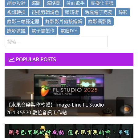
網頁設計
縮圖
縮略圖
蒙面歌手
虛擬化主機
視訊轉換
視迅剪輯調色
賺錢術
跨境電子商務
錄影
錄影三軸穩定器
錄影影片剪接編輯
錄影攝影機
錄影運鏡
電子書製作
電腦DIY
POPULAR POSTS
【水果音樂製作軟體】Image-Line FL Studio
26.1.3.5570 數位音訊工作站