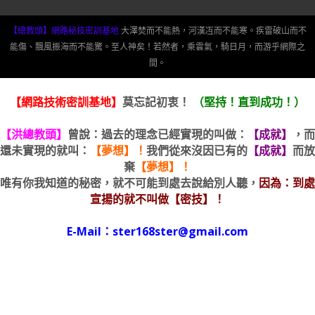
【總教頭】網路秘技密訓基地
大澤焚而不能熱，河漢冱而不能寒。疾雷破山而不
能傷、飄風振海而不能驚。至人神矣！若然者，乘雲氣，騎日月，而游乎網際之
間。
【網路技術密訓基地】
莫忘記初衷！
（堅持！直到成功！）
【洪總教頭】
曾說：過去的理念已經實現的叫做：
【成就】
，而
還未實現的就叫：
【夢想】！
我們從來沒因已有的
【成就】
而放
棄
【夢想】！
唯有你我知道的秘密，就不可能到處去說給別人聽，
因為：到處
宣揚的就不叫做【密技】！
E-Mail：ster168ster@gmail.com