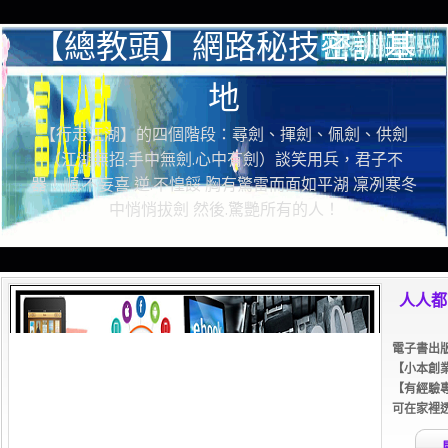
【總教頭】網路秘技密訓基
地
【行走江湖】的四個階段：尋劍、揮劍、佩劍、供劍
（江湖無招.手中無劍.心中有劍）談笑用兵，君子不
器！順.不妄喜 逆.不惶餒 胸有驚雷而面如平湖 凜冽寒冬
中悄悄拔劍 然後.驚艷所有的人！