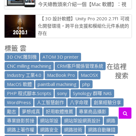
今天總教頭來介紹一個【Mac 軟體】：視
訊.音樂和書到iOS系統 Waltr 2.0.2 &nbsp
【 3D 設計軟體】Unity Pro 2020 2.7f1 可視
[…]
化開發環境，跨平台支援和模組化元件系統的
存在
Unity軟體或視訊遊戲Unity3D設計並製造
標籤 雲
出一套完整的軟體，其中內含功能強大的遊戲引擎以及開發
環境的寫程 […]
3D CNC雕刻機
ATOM 3D printer
在這裡
CNC milling machining
CRM客戶關係管理系統
搜索
Industry 工業4.0
MacBook Pro
MacOSX
MacOS 軟體
paintball machining
php
PHP 程式腳本.Scripts
sony
Synology 群暉 NAS
WordPress
人工智慧創作
八字命理
創業經驗分享
勵志
夢想成真
好用軟體推薦
專業商品攝影
專業錄影剪接
網站架設
網站架設網頁設計
網路
網路上著作權
網路安全
網路技術
網路自動賺錢