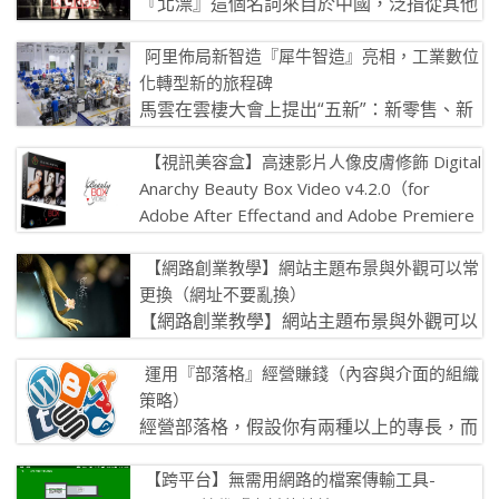
『北漂』這個名詞來自於中國，泛指從其他
地方到北京來討生活，卻沒有戶籍的人。 在
阿里佈局新智造『犀牛智造』亮相，工業數位
台灣，戶籍稱為住所，很多人的戶籍 […]
化轉型新的旅程碑
馬雲在雲棲大會上提出“五新”：新零售、新
制造、新金融 、新技術、新能源，其背景是
【視訊美容盒】高速影片人像皮膚修飾 Digital
數位技術對傳統制造業的深度重構 […]
Anarchy Beauty Box Video v4.2.0（for
Adobe After Effectand and Adobe Premiere
Pro）
你看過化妝品廣告，一定會發現：那影片人物的臉（用軟體
【網路創業教學】網站主題布景與外觀可以常
更換（網址不要亂換）
修飾得非常漂亮！） 那是怎樣辦到的呢？是不是把影片一
【網路創業教學】網站主題布景與外觀可以
張一張 […]
常更換（網址不要亂換） 學員來信技術諮
運用『部落格』經營賺錢（內容與介面的組織
詢： 老師今天我又再次多買一個網址 […]
策略）
經營部落格，假設你有兩種以上的專長，而
且此兩項專長這跟部落格聯盟的定位嚴重衝
【跨平台】無需用網路的檔案傳輸工具-
突。 該怎麼處理？你可以有以下兩個 […]