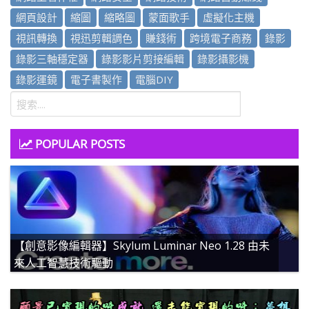
網頁設計
縮圖
縮略圖
蒙面歌手
虛擬化主機
視訊轉換
視迅剪輯調色
賺錢術
跨境電子商務
錄影
錄影三軸穩定器
錄影影片剪接編輯
錄影攝影機
錄影運鏡
電子書製作
電腦DIY
POPULAR POSTS
【創意影像編輯器】Skylum Luminar Neo 1.28 由未
來人工智慧技術驅動