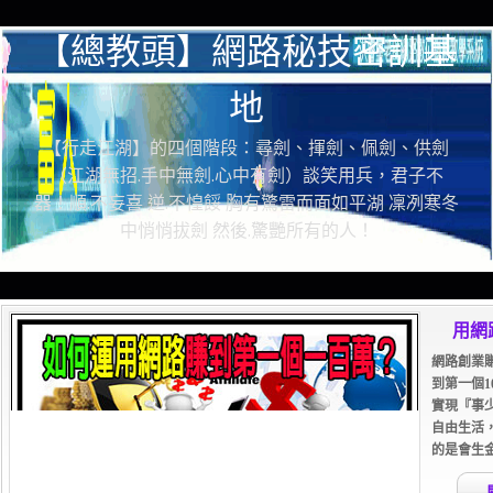
【總教頭】網路秘技密訓基
地
【行走江湖】的四個階段：尋劍、揮劍、佩劍、供劍
（江湖無招.手中無劍.心中有劍）談笑用兵，君子不
器！順.不妄喜 逆.不惶餒 胸有驚雷而面如平湖 凜冽寒冬
中悄悄拔劍 然後.驚艷所有的人！