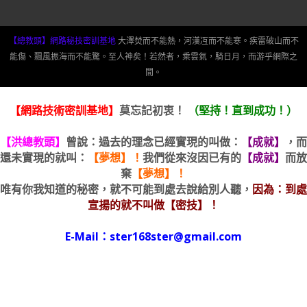
【總教頭】網路秘技密訓基地
大澤焚而不能熱，河漢冱而不能寒。疾雷破山而不
能傷、飄風振海而不能驚。至人神矣！若然者，乘雲氣，騎日月，而游乎網際之
間。
【網路技術密訓基地】
莫忘記初衷！
（堅持！直到成功！）
【洪總教頭】
曾說：過去的理念已經實現的叫做：
【成就】
，而
還未實現的就叫：
【夢想】！
我們從來沒因已有的
【成就】
而放
棄
【夢想】！
唯有你我知道的秘密，就不可能到處去說給別人聽，
因為：到處
宣揚的就不叫做【密技】！
E-Mail：ster168ster@gmail.com