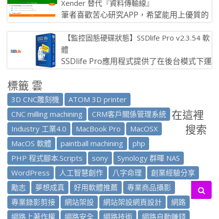
Xender 替代『資料傳輸線』
筆者喜歡苦心研究APP，希望能用上優質的
app，同時也把這些優質的app分享給大
【監控固態硬碟狀態】SSDlife Pro v2.3.54 軟
家。 幾年前有很多人還在長期沉 […]
體
SSDlife Pro應用程式提供了在後台模式下運
行磁碟檢查（計劃）的可能性，顯示有關
標籤 雲
SMART屬性的詳細訊息 […]
3D CNC雕刻機
ATOM 3D printer
在這裡
CNC milling machining
CRM客戶關係管理系統
搜索
Industry 工業4.0
MacBook Pro
MacOSX
MacOS 軟體
paintball machining
php
PHP 程式腳本.Scripts
sony
Synology 群暉 NAS
WordPress
人工智慧創作
八字命理
創業經驗分享
勵志
夢想成真
好用軟體推薦
專業商品攝影
專業錄影剪接
網站架設
網站架設網頁設計
網路
網路上著作權
網路安全
網路技術
網路自動賺錢