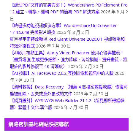
【處理PDF文件的完美方案！】Wondershare PDFelement Pro
12 建立、轉換、編輯 PDF 的簡易 PDF 解決方案
2026 年 8 月 2
日
【終極多功能視訊解決方案】Wondershare UniConverter
17.4.5.648 完美影片轉換
2026 年 8 月 2 日
紅巨星宇宙特效轉場 Red Giant Universe 2026.0.1 視訊轉場和
特效外掛程式
2026 年 7 月 30 日
【AI影片視頻工具】Aiarty Video Enhancer 使用心得與推薦！
（畫質增強.生成更多細節、強力降噪、消除模糊、提升畫質，將
瑕疵的影片修復至 4K 清晰度）
2026 年 7 月 30 日
【AI 換臉】AI FaceSwap 2.6.2 互換圖像和視訊中的人臉
2026
年 7 月 30 日
【資料救援】Data Recovery （推薦 4 套檔案救援軟體）恢復可
能被刪除、丟失或意外更改的文件
2026 年 7 月 30 日
【網頁設計】WYSIWYG Web Builder 21.1.2（所見即所得編輯
器）繁體中文化.漢化版
2026 年 7 月 30 日
網路密訓基地網站快速導航