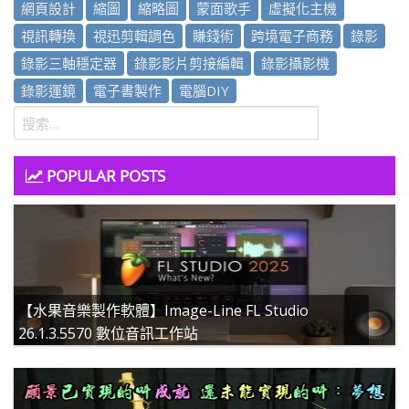
網頁設計
縮圖
縮略圖
蒙面歌手
虛擬化主機
視訊轉換
視迅剪輯調色
賺錢術
跨境電子商務
錄影
錄影三軸穩定器
錄影影片剪接編輯
錄影攝影機
錄影運鏡
電子書製作
電腦DIY
POPULAR POSTS
【水果音樂製作軟體】Image-Line FL Studio
26.1.3.5570 數位音訊工作站