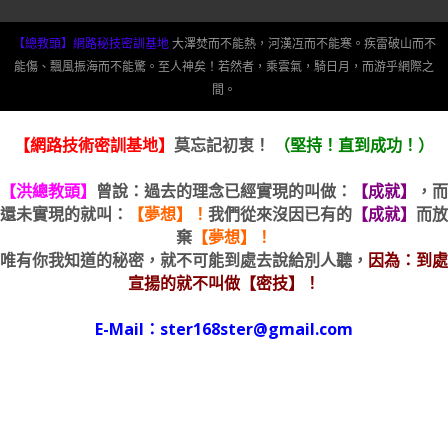
【總教頭】網路秘技密訓基地
大澤焚而不能熱，河漢冱而不能寒。疾雷破山而不
能傷、飄風振海而不能驚。至人神矣！若然者，乘雲氣，騎日月，而游乎網際之
間。
【網路技術密訓基地】
莫忘記初衷！
（堅持！直到成功！）
【洪總教頭】
曾說：過去的理念已經實現的叫做：
【成就】
，而
還未實現的就叫：
【夢想】！
我們從來沒因已有的
【成就】
而放
棄
【夢想】！
唯有你我知道的秘密，就不可能到處去說給別人聽，
因為：到處
宣揚的就不叫做【密技】！
E-Mail：ster168ster@gmail.com