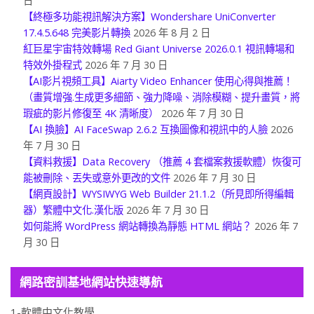
日
【終極多功能視訊解決方案】Wondershare UniConverter
17.4.5.648 完美影片轉換
2026 年 8 月 2 日
紅巨星宇宙特效轉場 Red Giant Universe 2026.0.1 視訊轉場和
特效外掛程式
2026 年 7 月 30 日
【AI影片視頻工具】Aiarty Video Enhancer 使用心得與推薦！
（畫質增強.生成更多細節、強力降噪、消除模糊、提升畫質，將
瑕疵的影片修復至 4K 清晰度）
2026 年 7 月 30 日
【AI 換臉】AI FaceSwap 2.6.2 互換圖像和視訊中的人臉
2026
年 7 月 30 日
【資料救援】Data Recovery （推薦 4 套檔案救援軟體）恢復可
能被刪除、丟失或意外更改的文件
2026 年 7 月 30 日
【網頁設計】WYSIWYG Web Builder 21.1.2（所見即所得編輯
器）繁體中文化.漢化版
2026 年 7 月 30 日
如何能將 WordPress 網站轉換為靜態 HTML 網站？
2026 年 7
月 30 日
網路密訓基地網站快速導航
1-軟體中文化教學