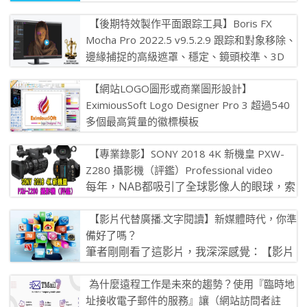
新版本 BackupB […]
【後期特效製作平面跟踪工具】Boris FX
Mocha Pro 2022.5 v9.5.2.9 跟踪和對象移除、
邊緣捕捉的高級遮罩、穩定、鏡頭校準、3D
相機求解器、立體 360/VR 支持
Mocha 是世界上最受認可和最強大的視覺特效和後期製作
【網站LOGO圖形或商業圖形設計】
EximiousSoft Logo Designer Pro 3 超過540
平面跟踪工具。 Mocha Pro 具有 GPU 加速 […]
多個最高質量的徽標模板
【網站LOGO圖形或商業圖形設計】
【專業錄影】SONY 2018 4K 新機皇 PXW-
EximiousSoft Logo Designer Pro 3 程式可說明 […]
Z280 攝影機（評鑑）Professional video
每年，NAB都吸引了全球影像人的眼球，索
尼在這個時候發布新機也成了慣例。 「索尼
【影片代替廣播.文字閱讀】新媒體時代，你準
大法」在2018年的NAB讓很 […]
備好了嗎？
筆者剛剛看了這影片，我深深感覺：【影片
代替廣播.文字閱讀】 廣播電台播音：你
為什麼遠程工作是未來的趨勢？使用『臨時地
聽，那播音員的聲音都有磁性啊！ 手 […]
址接收電子郵件的服務』讓（網站訪問者註