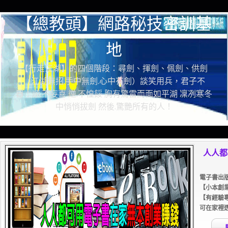
【總教頭】網路秘技密訓基
地
【行走江湖】的四個階段：尋劍、揮劍、佩劍、供劍
（江湖無招.手中無劍.心中有劍）談笑用兵，君子不
器！順.不妄喜 逆.不惶餒 胸有驚雷而面如平湖 凜冽寒冬
中悄悄拔劍 然後.驚艷所有的人！