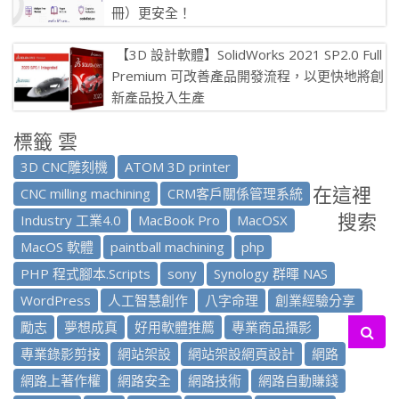
冊）更安全！
為什麼我們需要使用臨時地址接收電子郵件
【3D 設計軟體】SolidWorks 2021 SP2.0 Full
的服務？ 當我們發現匿名電子郵件的存在時，我們並不完
Premium 可改善產品開發流程，以更快地將創
全了解它的用處。 最 […]
新產品投入生產
SolidWorks提供了解決最複雜問題的廣泛
標籤 雲
工具，並提供了完成關鍵細節工作的深度。新功能可幫助您
改善產品開發 […]
3D CNC雕刻機
ATOM 3D printer
在這裡
CNC milling machining
CRM客戶關係管理系統
搜索
Industry 工業4.0
MacBook Pro
MacOSX
MacOS 軟體
paintball machining
php
PHP 程式腳本.Scripts
sony
Synology 群暉 NAS
WordPress
人工智慧創作
八字命理
創業經驗分享
勵志
夢想成真
好用軟體推薦
專業商品攝影
專業錄影剪接
網站架設
網站架設網頁設計
網路
網路上著作權
網路安全
網路技術
網路自動賺錢