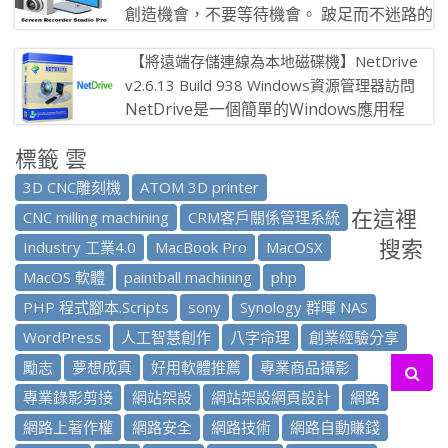
創造機會，不要等待機會。 跛足而不迷路的
人，將比健步如飛卻誤入歧途的人，更早到
【將遠端存儲連線為本地磁碟機】NetDrive
達目的地。 黑夜無論怎樣漫長，白 […]
v2.6.13 Build 938 Windows資源管理器訪問
NetDrive是一個簡單的Windows應用程
式，容許使用者將遠端存儲（內含FTP伺服
標籤 雲
器）連線為本地磁碟機， […]
3D CNC雕刻機
ATOM 3D printer
在這裡
CNC milling machining
CRM客戶關係管理系統
搜索
Industry 工業4.0
MacBook Pro
MacOSX
MacOS 軟體
paintball machining
php
PHP 程式腳本.Scripts
sony
Synology 群暉 NAS
WordPress
人工智慧創作
八字命理
創業經驗分享
勵志
夢想成真
好用軟體推薦
專業商品攝影
專業錄影剪接
網站架設
網站架設網頁設計
網路
網路上著作權
網路安全
網路技術
網路自動賺錢