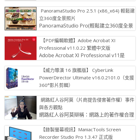
用發揮到極致，那種感覺遲鈍、閉門自鎖的
PanoramaStudio Pro 2.5.1 (x86_x64) 輕鬆建
公司老闆常常會無所作為。 我從不間 […]
立360度全景照片
PanoramaStudio Pro(輕鬆建立360度全景
圖) 破解版是一款超好用的全景圖照片製作
【PDF編輯軟體】Adobe Acrobat XI
軟體，能通過 […]
Professional v11.0.22 繁體中文版
Adobe Acrobat XI Professional v11是
Adobe 旗下最強悍的 PDF 工具 […]
【威力導演 16 旗艦版】 CyberLink
PowerDirector Ultimate v16.0.2101.0（支援
360°影片剪輯）
在YouTube上發佈全球最受歡迎的視訊部
網路紅人谷阿莫（片商提告侵害著作權）事件
落格網站，並與所有人分享您的電影。 訊連科技威力導演
與各方觀點
進階寬屏和高清晰 […]
網路紅人谷阿莫辯稱：網路上的著作權合理
使用原則，只要是符合評論、研究、解說、
【錄製螢幕視訊】ManiacTools Screen
教學或新聞報導的情況下，就可以在未 […]
Recorder Studio Pro 1.3.47 正式版