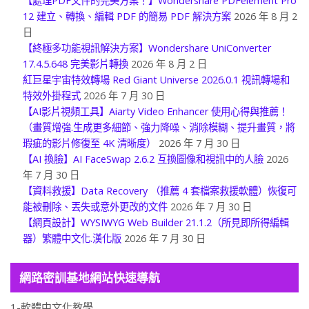
【處理PDF文件的完美方案！】Wondershare PDFelement Pro
12 建立、轉換、編輯 PDF 的簡易 PDF 解決方案
2026 年 8 月 2
日
【終極多功能視訊解決方案】Wondershare UniConverter
17.4.5.648 完美影片轉換
2026 年 8 月 2 日
紅巨星宇宙特效轉場 Red Giant Universe 2026.0.1 視訊轉場和
特效外掛程式
2026 年 7 月 30 日
【AI影片視頻工具】Aiarty Video Enhancer 使用心得與推薦！
（畫質增強.生成更多細節、強力降噪、消除模糊、提升畫質，將
瑕疵的影片修復至 4K 清晰度）
2026 年 7 月 30 日
【AI 換臉】AI FaceSwap 2.6.2 互換圖像和視訊中的人臉
2026
年 7 月 30 日
【資料救援】Data Recovery （推薦 4 套檔案救援軟體）恢復可
能被刪除、丟失或意外更改的文件
2026 年 7 月 30 日
【網頁設計】WYSIWYG Web Builder 21.1.2（所見即所得編輯
器）繁體中文化.漢化版
2026 年 7 月 30 日
網路密訓基地網站快速導航
1-軟體中文化教學