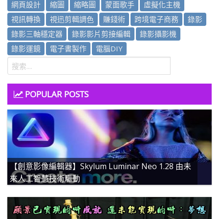
網頁設計
縮圖
縮略圖
蒙面歌手
虛擬化主機
視訊轉換
視迅剪輯調色
賺錢術
跨境電子商務
錄影
錄影三軸穩定器
錄影影片剪接編輯
錄影攝影機
錄影運鏡
電子書製作
電腦DIY
POPULAR POSTS
【創意影像編輯器】Skylum Luminar Neo 1.28 由未
來人工智慧技術驅動