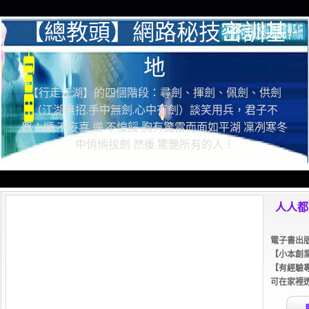
【總教頭】網路秘技密訓基
地
【行走江湖】的四個階段：尋劍、揮劍、佩劍、供劍
（江湖無招.手中無劍.心中有劍）談笑用兵，君子不
器！順.不妄喜 逆.不惶餒 胸有驚雷而面如平湖 凜冽寒冬
中悄悄拔劍 然後.驚艷所有的人！