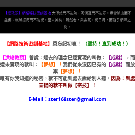
【總教頭】網路秘技密訓基地
大澤焚而不能熱，河漢冱而不能寒。疾雷破山而不
能傷、飄風振海而不能驚。至人神矣！若然者，乘雲氣，騎日月，而游乎網際之
間。
【網路技術密訓基地】
莫忘記初衷！
（堅持！直到成功！）
【洪總教頭】
曾說：過去的理念已經實現的叫做：
【成就】
，而
還未實現的就叫：
【夢想】！
我們從來沒因已有的
【成就】
而放
棄
【夢想】！
唯有你我知道的秘密，就不可能到處去說給別人聽，
因為：到處
宣揚的就不叫做【密技】！
E-Mail：ster168ster@gmail.com