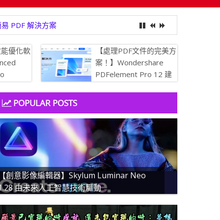
效能優化軟
【處理PDF文件的完美方
nced
案！】Wondershare
ro
PDFelement Pro 12 建
 讓你的電腦保
立、轉換、編輯 PDF 的
簡易 PDF 解決方案
POPULAR POSTS
【創意影像編輯器】Skylum Luminar Neo
1.28 由未來人工智慧技術驅動