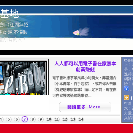
基地
劍（江湖無招.
喜 逆.不惶餒
驚艷所有的人！