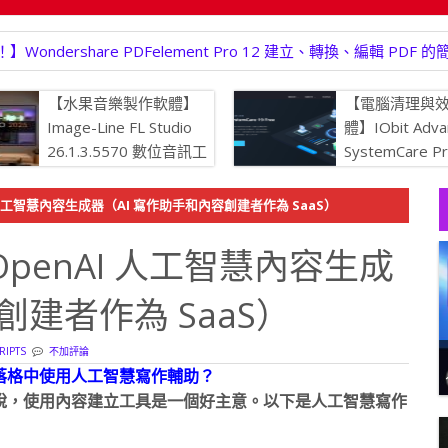
rshare UniConverter 17.4.5.648 完美影片轉換
【水果音樂製作軟體】
【電腦清理與
Image-Line FL Studio
體】IObit Adva
26.1.3.5570 數位音訊工
SystemCare P
作站
19.5.0.226
持最佳狀態
I 人工智慧內容生成器（AI 寫作助手和內容創建者作為 SaaS）
 OpenAI 人工智慧內容生成
創建者作為 SaaS）
IPTS
不加評論
落格中使用人工智慧寫作輔助？
說，使用內容建立工具是一個好主意。以下是人工智慧寫作