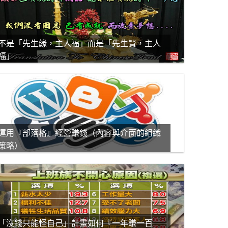
不是「先生緣，主人福」而是「先生賢，主人
福」
運用『部落格』經營賺錢（內容與介面的組織
策略）
「沒錢只能怪自己」計畫如何『一年賺一百