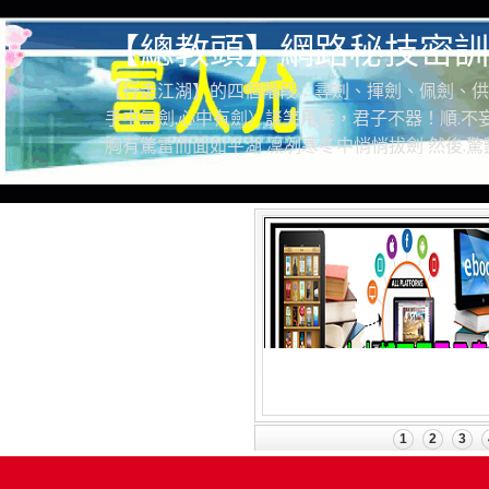
【總教頭】網路秘技密訓
【行走江湖】的四個階段：尋劍、揮劍、佩劍、供
手中無劍.心中有劍）談笑用兵，君子不器！順.不妄
胸有驚雷而面如平湖 凜冽寒冬中悄悄拔劍 然後.