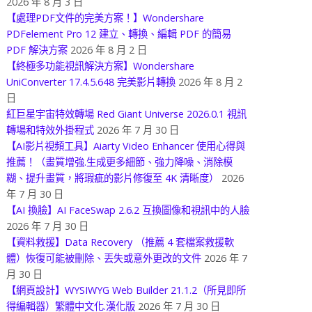
2026 年 8 月 3 日
【處理PDF文件的完美方案！】Wondershare
PDFelement Pro 12 建立、轉換、編輯 PDF 的簡易
PDF 解決方案
2026 年 8 月 2 日
【終極多功能視訊解決方案】Wondershare
UniConverter 17.4.5.648 完美影片轉換
2026 年 8 月 2
日
紅巨星宇宙特效轉場 Red Giant Universe 2026.0.1 視訊
轉場和特效外掛程式
2026 年 7 月 30 日
【AI影片視頻工具】Aiarty Video Enhancer 使用心得與
推薦！（畫質增強.生成更多細節、強力降噪、消除模
糊、提升畫質，將瑕疵的影片修復至 4K 清晰度）
2026
年 7 月 30 日
【AI 換臉】AI FaceSwap 2.6.2 互換圖像和視訊中的人臉
2026 年 7 月 30 日
【資料救援】Data Recovery （推薦 4 套檔案救援軟
體）恢復可能被刪除、丟失或意外更改的文件
2026 年 7
月 30 日
【網頁設計】WYSIWYG Web Builder 21.1.2（所見即所
得編輯器）繁體中文化.漢化版
2026 年 7 月 30 日