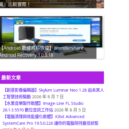
萬』比較實際！
【Android 數據資料恢復】Wondershare
Andriod Recovery 1.0.0.18
最新文章
【創意影像編輯器】Skylum Luminar Neo 1.28 由未來人
工智慧技術驅動
2026 年 8 月 7 日
【水果音樂製作軟體】Image-Line FL Studio
26.1.3.5570 數位音訊工作站
2026 年 8 月 5 日
【電腦清理與效能優化軟體】IObit Advanced
SystemCare Pro 19.5.0.226 讓你的電腦保持最佳狀態