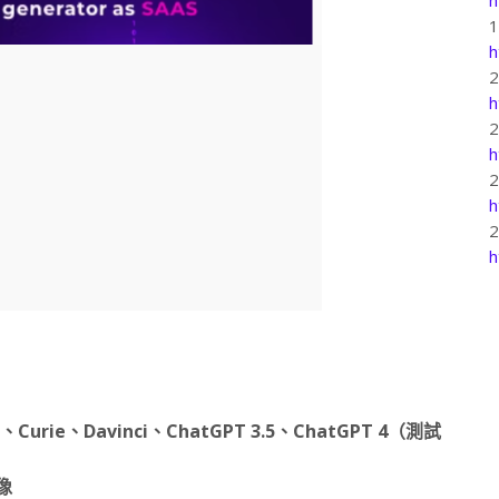
h
h
h
h
h
urie、Davinci、ChatGPT 3.5、ChatGPT 4（測試
圖像