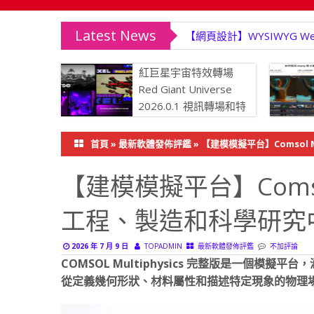
Latest News
【網頁設計】WYSIWYG We
紅巨星宇宙特效轉場
Red Giant Universe
2026.0.1 視訊轉場和特
效外掛程式
力降噪、
首頁
»
最新軟體發佈評鑑
»
【建模模擬平台】Comsol 
影片修復至
【建模模擬平台】Comsol M
工程、製造和科學研究
2026 年 7 月 9 日
TOPADMIN
最新軟體發佈評鑑
不加評論
COMSOL Multiphysics 完整版是一個模擬
從定義幾何形狀、材料屬性和描述特定現象的物理