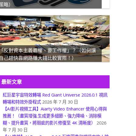
策略）
「反對資本主義霸權、要工作權」？（如何讓
自己趕快靠網路賺大錢比較實際！）
最新文章
紅巨星宇宙特效轉場 Red Giant Universe 2026.0.1 視訊
轉場和特效外掛程式
2026 年 7 月 30 日
【AI影片視頻工具】Aiarty Video Enhancer 使用心得與
推薦！（畫質增強.生成更多細節、強力降噪、消除模
糊、提升畫質，將瑕疵的影片修復至 4K 清晰度）
2026
年 7 月 30 日