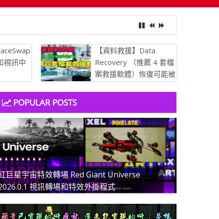
aceSwap
【資料救援】Data
像和視訊中
Recovery （推薦 4 套檔
案救援軟體）恢復可能被
刪除、丟失或意外更改的
文件
POPULAR POSTS
紅巨星宇宙特效轉場 Red Giant Universe
2026.0.1 視訊轉場和特效外掛程式