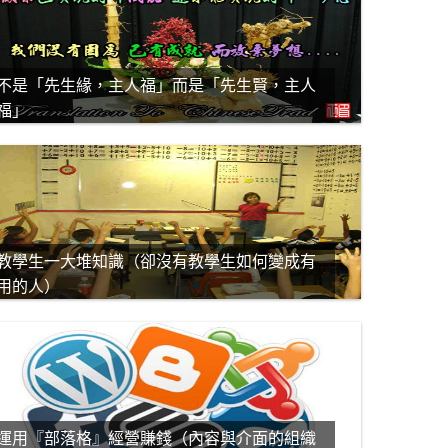
不是「先生緣，主人福」而是「先生賢，主人
福」
教學生一大堆知識（卻沒有教學生如何變成有
用的人）
運用『部落格』經營賺錢（內容與介面的組織