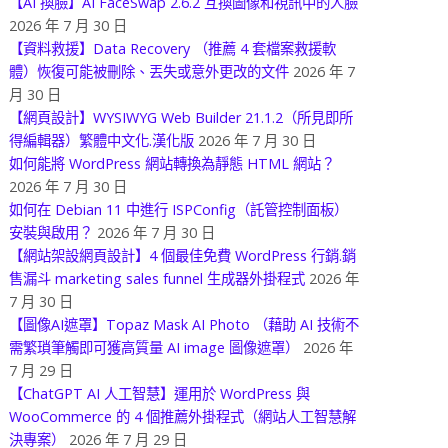
【AI 換臉】AI FaceSwap 2.6.2 互換圖像和視訊中的人臉
2026 年 7 月 30 日
【資料救援】Data Recovery （推薦 4 套檔案救援軟
體）恢復可能被刪除、丟失或意外更改的文件
2026 年 7
月 30 日
【網頁設計】WYSIWYG Web Builder 21.1.2（所見即所
得編輯器）繁體中文化.漢化版
2026 年 7 月 30 日
如何能將 WordPress 網站轉換為靜態 HTML 網站？
2026 年 7 月 30 日
如何在 Debian 11 中進行 ISPConfig（託管控制面板）
安裝與啟用？
2026 年 7 月 30 日
【網站架設網頁設計】4 個最佳免費 WordPress 行銷.銷
售漏斗 marketing sales funnel 生成器外掛程式
2026 年
7 月 30 日
【圖像AI遮罩】Topaz Mask AI Photo （藉助 AI 技術不
需繁瑣筆觸即可獲高質量 AI image 圖像遮罩）
2026 年
7 月 29 日
【ChatGPT AI 人工智慧】運用於 WordPress 與
WooCommerce 的 4 個推薦外掛程式（網站人工智慧解
決專案）
2026 年 7 月 29 日