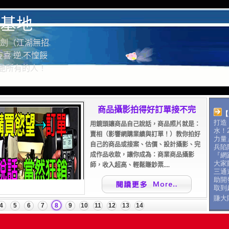
基地
劍（江湖無招.
喜 逆.不惶餒
驚艷所有的人！