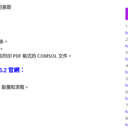
的差距
h
更多。
h
。
檢視和列印 PDF 格式的 COMSOL 文件。
h
6.2 官網：
h
h
、設備和流程。
h
h
h