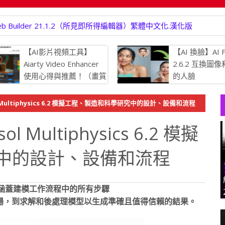
b Builder 21.1.2（所見即所得編輯器）繁體中文化.漢化版
【AI影片視頻工具】
【AI 換臉】AI F
Aiarty Video Enhancer
2.6.2 互換圖
使用心得與推薦！（畫質
的人臉
增強.生成更多細節、強
消除模糊、提升畫質，將瑕疵的
Multiphysics 6.2 模擬工程、製造和科學研究中的設計、設備和流程
 4K 清晰度）
ultiphysics 6.2 模擬
中的設計、設備和流程
平台，涵蓋建模工作流程中的所有步驟
場，到求解和後處理模型以生成準確且值得信賴的結果。