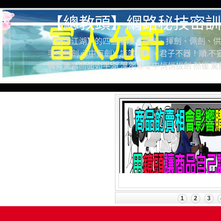
【總教頭】網路秘技密訓
【行走江湖】的四個階段：尋劍、揮劍、佩劍、供
手中無劍.心中有劍）談笑用兵，君子不器！順.不妄
胸有驚雷而面如平湖 凜冽寒冬中悄悄拔劍 然後.