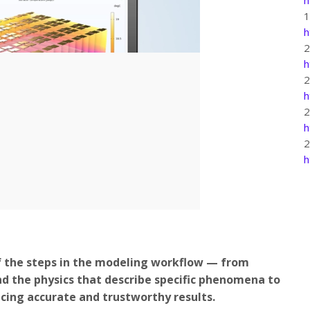
h
h
h
h
h
f the steps in the modeling workflow — from
nd the physics that describe specific phenomena to
cing accurate and trustworthy results.