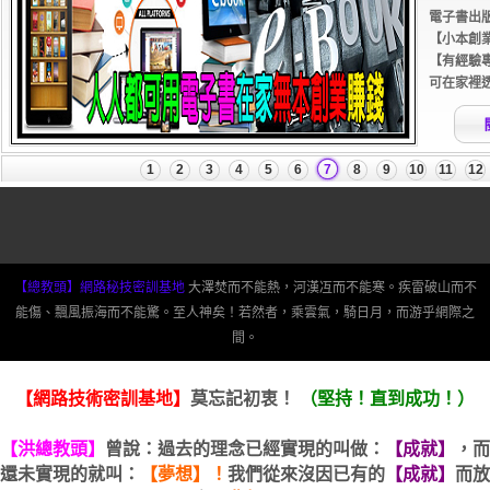
【總教頭】網路秘技密訓基地
大澤焚而不能熱，河漢冱而不能寒。疾雷破山而不
能傷、飄風振海而不能驚。至人神矣！若然者，乘雲氣，騎日月，而游乎網際之
間。
【網路技術密訓基地】
莫忘記初衷！
（堅持！直到成功！）
【洪總教頭】
曾說：過去的理念已經實現的叫做：
【成就】
，而
還未實現的就叫：
【夢想】！
我們從來沒因已有的
【成就】
而放