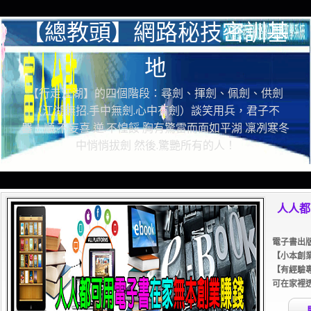
【總教頭】網路秘技密訓基
地
【行走江湖】的四個階段：尋劍、揮劍、佩劍、供劍
（江湖無招.手中無劍.心中有劍）談笑用兵，君子不
器！順.不妄喜 逆.不惶餒 胸有驚雷而面如平湖 凜冽寒冬
中悄悄拔劍 然後.驚艷所有的人！