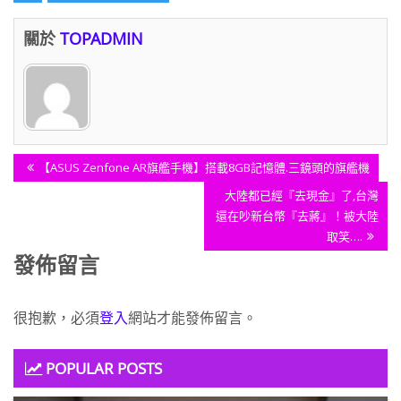
關於
TOPADMIN
文
Previous
【ASUS Zenfone AR旗艦手機】搭載8GB記憶體.三鏡頭的旗艦機
章
Post:
Next
大陸都已經『去現金』了,台灣
導
Post:
還在吵新台幣『去蔣』！被大陸
覽
取笑….
發佈留言
很抱歉，必須
登入
網站才能發佈留言。
POPULAR POSTS