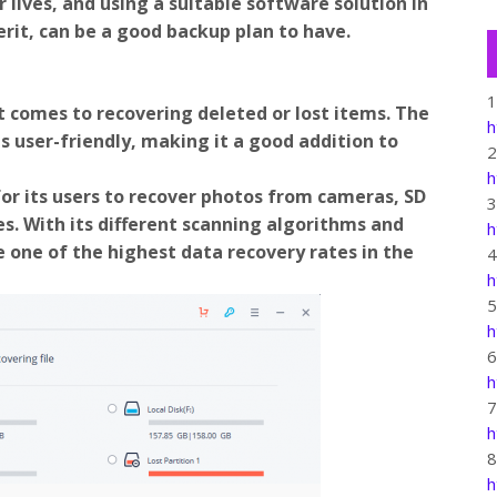
lives, and using a suitable software solution in
erit, can be a good backup plan to have.
t comes to recovering deleted or lost items. The
h
s user-friendly, making it a good addition to
h
or its users to recover photos from cameras, SD
s. With its different scanning algorithms and
h
 one of the highest data recovery rates in the
h
h
h
h
h