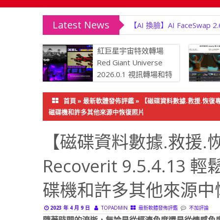
Latest News
【資料救援】Data Rec
紅巨星宇宙特效轉場
Red Giant Universe
2026.0.1 視訊轉場和特
效外掛程式
力降噪、
首頁
»
最新軟體發佈評鑑
»
【磁碟資料數據.救援.恢復專家】W
影片修復至
磁碟機和許多其他來源中恢復照片
【磁碟資料數據.救援.恢復
Recoverit 9.5.4.
碟機和許多其他來源中
2023 年 4 月 9 日
TOPADMIN
最新軟體發佈評鑑
不加評論
隨著時間的流逝，無論是從經濟角度還是從情感角