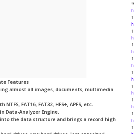
h
h
h
h
h
h
ate Features
ding almost all images, documents, multimedia
h
ith NTFS, FAT16, FAT32, HFS+, APFS, etc.
h
-in Data-Analyzer Engine.
nto the data structure and brings a record-high
h
h