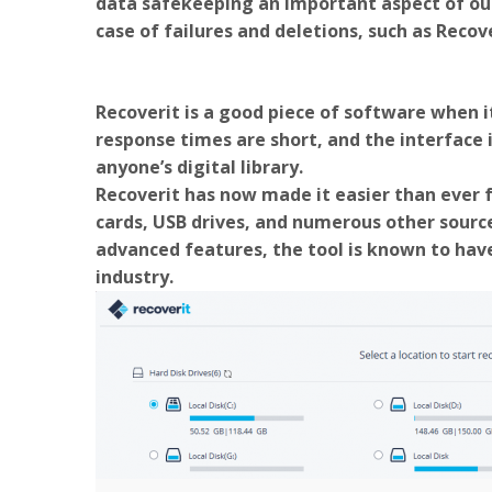
data safekeeping an important aspect of our 
case of failures and deletions, such as Recov
Recoverit is a good piece of software when i
response times are short, and the interface i
anyone’s digital library.
Recoverit has now made it easier than ever f
cards, USB drives, and numerous other source
advanced features, the tool is known to have
industry.