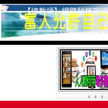
【總教頭】網路秘技密訓
【行走江湖】的四個階段：尋劍、揮劍、佩劍、供
手中無劍.心中有劍）談笑用兵，君子不器！順.不妄
胸有驚雷而面如平湖 凜冽寒冬中悄悄拔劍 然後.