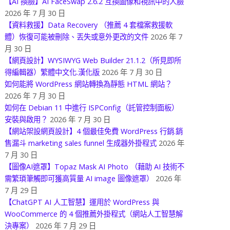
【AI 換臉】AI FaceSwap 2.6.2 互換圖像和視訊中的人臉
2026 年 7 月 30 日
【資料救援】Data Recovery （推薦 4 套檔案救援軟
體）恢復可能被刪除、丟失或意外更改的文件
2026 年 7
月 30 日
【網頁設計】WYSIWYG Web Builder 21.1.2（所見即所
得編輯器）繁體中文化.漢化版
2026 年 7 月 30 日
如何能將 WordPress 網站轉換為靜態 HTML 網站？
2026 年 7 月 30 日
如何在 Debian 11 中進行 ISPConfig（託管控制面板）
安裝與啟用？
2026 年 7 月 30 日
【網站架設網頁設計】4 個最佳免費 WordPress 行銷.銷
售漏斗 marketing sales funnel 生成器外掛程式
2026 年
7 月 30 日
【圖像AI遮罩】Topaz Mask AI Photo （藉助 AI 技術不
需繁瑣筆觸即可獲高質量 AI image 圖像遮罩）
2026 年
7 月 29 日
【ChatGPT AI 人工智慧】運用於 WordPress 與
WooCommerce 的 4 個推薦外掛程式（網站人工智慧解
決專案）
2026 年 7 月 29 日