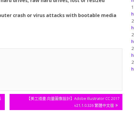
ard drives, raw hard drives, lost or resized
h
puter crash or virus attacks with bootable media
h
h
h
h
Next
料
【美工插畫.向量圖像設計】Adobe Illustrator CC 2017
Post:
v21.1.0.326 繁體中文版