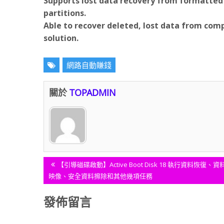
Supports lost data recovery from formatted h
partitions.
Able to recover deleted, lost data from com
solution.
網路自動賺錢
關於
TOPADMIN
文
Previous
【引導磁碟啟動】Active Boot Disk 18 執行資料恢復、資
Post:
映像、安全資料擦除和其他幾項任務
章
發佈留言
導