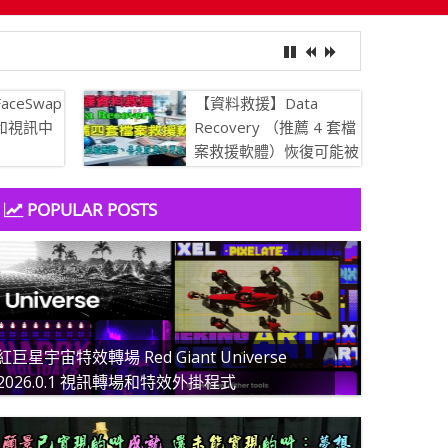
文件
aceSwap
【資料救援】Data
像和視訊中
Recovery （推薦 4 套檔
案救援軟體）恢復可能被
刪除、丟失或意外更改的
文件
POPULAR POSTS
紅巨星宇宙特效轉場 Red Giant Universe
2026.0.1 視訊轉場和特效外掛程式