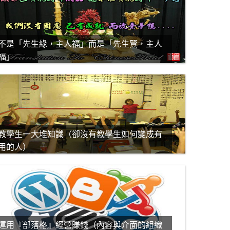
不是「先生緣，主人福」而是「先生賢，主人
福」
教學生一大堆知識（卻沒有教學生如何變成有
用的人）
運用『部落格』經營賺錢（內容與介面的組織