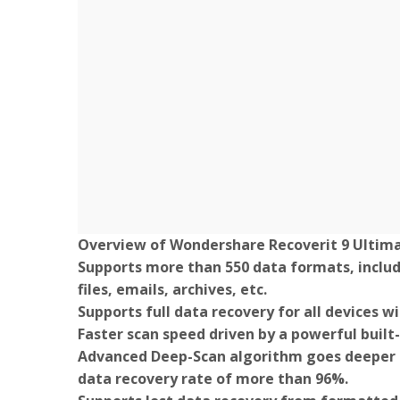
Overview of Wondershare Recoverit 9 Ultim
Supports more than 550 data formats, inclu
files, emails, archives, etc.
Supports full data recovery for all devices w
Faster scan speed driven by a powerful built
Advanced Deep-Scan algorithm goes deeper i
data recovery rate of more than 96%.