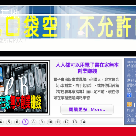
基地
劍（江湖無招.
喜 逆.不惶餒
驚艷所有的人！