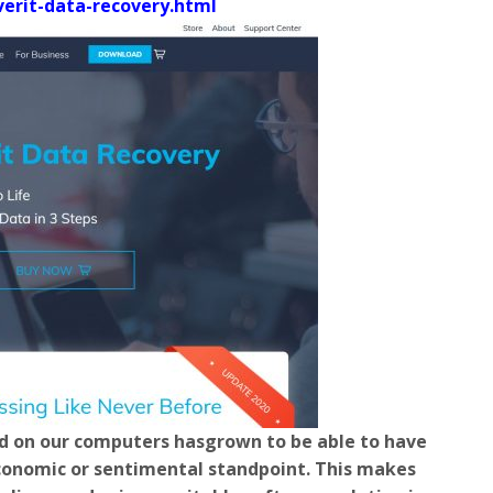
verit-data-recovery.html
ed on our computers hasgrown to be able to have
economic or sentimental standpoint. This makes