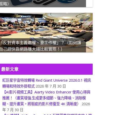
策略）
「反對資本主義霸權、要工作權」？（如何讓
自己趕快靠網路賺大錢比較實際！）
最新文章
紅巨星宇宙特效轉場 Red Giant Universe 2026.0.1 視訊
轉場和特效外掛程式
2026 年 7 月 30 日
【AI影片視頻工具】Aiarty Video Enhancer 使用心得與
推薦！（畫質增強.生成更多細節、強力降噪、消除模
糊、提升畫質，將瑕疵的影片修復至 4K 清晰度）
2026
年 7 月 30 日