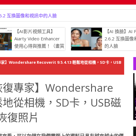
overy （推薦 4 套檔案救援軟體）恢復可能被刪除、丟失或意外更改的
【AI影片視頻工具】
【AI 換臉】AI F
Aiarty Video Enhancer
2.6.2 互換圖
使用心得與推薦！（畫質
的人臉
增強.生成更多細節、強
消除模糊、提升畫質，將瑕疵的
ondershare Recoverit 9.5.4.13 輕鬆地從相機，SD卡，USB
 4K 清晰度）
專家】Wondershare
13 輕鬆地從相機，SD卡，USB磁
恢復照片
度來看，可以存儲在我們電腦上的資料已具有越來越大的價