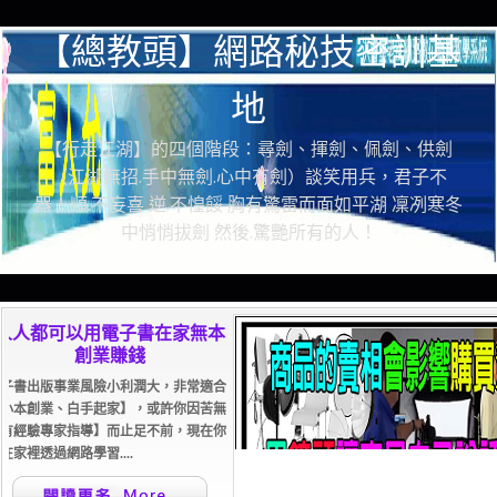
【總教頭】網路秘技密訓基
地
【行走江湖】的四個階段：尋劍、揮劍、佩劍、供劍
（江湖無招.手中無劍.心中有劍）談笑用兵，君子不
器！順.不妄喜 逆.不惶餒 胸有驚雷而面如平湖 凜冽寒冬
中悄悄拔劍 然後.驚艷所有的人！