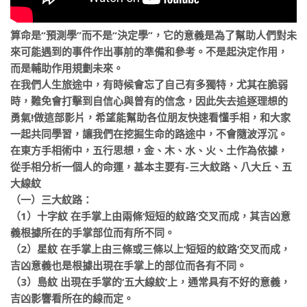
算命是“預測學”而不是“決定學”，它的意義是為了幫助人們對未
來可能遇到的事件作出事前的準備和參考。不是
起決定作用，
而是輔助作用規劃未來。
在我們人生旅途中，有時候會忘了自己有多獨特，尤其在脆弱
時，難免會打擊到自信心與曾有的信念，因此失去追逐理
想的
勇氣!做這部影片，希望能幫助各位朋友快速看懂手相，和大家
一起共同學習，讓我們在挖掘生命的路途中
，不會隨波浮沉。
在東方手相術中，五行思想，金、木、水、火、土作為依據，
從手相分析一個人的命運，基本主要有-三大紋路、
八大丘、五
大線紋
（一）三大紋路：
（1）十字紋 在手掌上由兩條‘短短的紋路’交叉而成，其吉凶意
義根據所在的手掌部位而有所不同。
（2）星紋 在手掌上由三條或三條以上‘短短的紋路’交叉而成，
吉凶意義也是根據出現在手掌上的部位而各有不同。
（3）島紋 出現在手掌的‘五大線紋’上，通常具有不好的意義，
吉凶影響看所在的線而定。