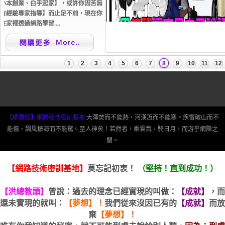
【總教頭】網路秘技密訓基地
大澤焚而不能熱，河漢冱而不能寒。疾雷破山而不
能傷、飄風振海而不能驚。至人神矣！若然者，乘雲氣，騎日月，而游乎網際之
間。
【網路技術密訓基地】
莫忘記初衷！
（堅持！直到成功！）
【洪總教頭】
曾說：過去的理念已經實現的叫做：
【成就】
，而
還未實現的就叫：
【夢想】！
我們從來沒因已有的
【成就】
而放
棄
【夢想】！