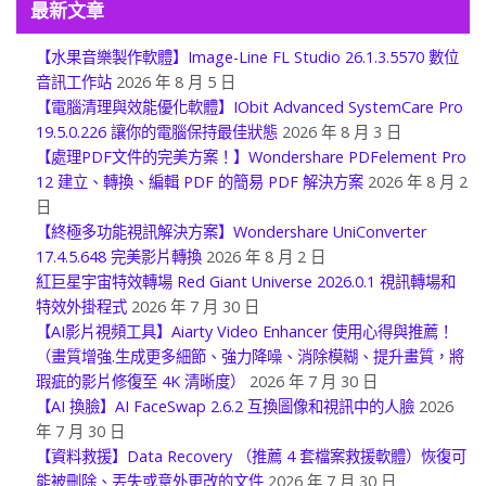
最新文章
【水果音樂製作軟體】Image-Line FL Studio 26.1.3.5570 數位
音訊工作站
2026 年 8 月 5 日
【電腦清理與效能優化軟體】IObit Advanced SystemCare Pro
19.5.0.226 讓你的電腦保持最佳狀態
2026 年 8 月 3 日
【處理PDF文件的完美方案！】Wondershare PDFelement Pro
12 建立、轉換、編輯 PDF 的簡易 PDF 解決方案
2026 年 8 月 2
日
【終極多功能視訊解決方案】Wondershare UniConverter
17.4.5.648 完美影片轉換
2026 年 8 月 2 日
紅巨星宇宙特效轉場 Red Giant Universe 2026.0.1 視訊轉場和
特效外掛程式
2026 年 7 月 30 日
【AI影片視頻工具】Aiarty Video Enhancer 使用心得與推薦！
（畫質增強.生成更多細節、強力降噪、消除模糊、提升畫質，將
瑕疵的影片修復至 4K 清晰度）
2026 年 7 月 30 日
【AI 換臉】AI FaceSwap 2.6.2 互換圖像和視訊中的人臉
2026
年 7 月 30 日
【資料救援】Data Recovery （推薦 4 套檔案救援軟體）恢復可
能被刪除、丟失或意外更改的文件
2026 年 7 月 30 日