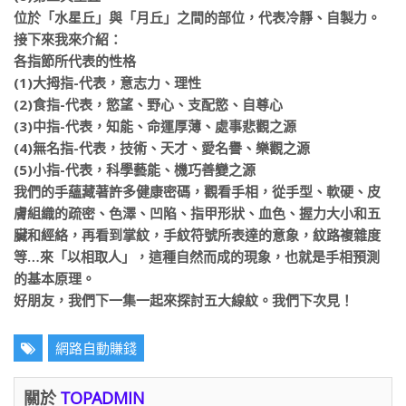
位於「水星丘」與「月丘」之間的部位，代表冷靜、自製力。
接下來我來介紹：
各指節所代表的性格
(1)大拇指-代表，意志力、理性
(2)食指-代表，慾望、野心、支配慾、自尊心
(3)中指-代表，知能、命運厚薄、處事悲觀之源
(4)無名指-代表，技術、天才、愛名譽、樂觀之源
(5)小指-代表，科學藝能、機巧善變之源
我們的手蘊藏著許多健康密碼，觀看手相，從手型、軟硬、皮
膚組織的疏密、色澤、凹陷、指甲形狀、血色、握力大
小和五
臟和經絡，再看到掌紋，手紋符號所表達的意象，紋路複雜度
等…來「以相取人」，這種自然而成的現象，也就是手相
預測
的基本原理。
好朋友，我們下一集一起來探討五大線紋。我們下次見！
網路自動賺錢
關於
TOPADMIN