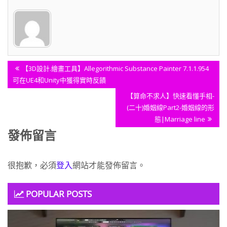
文
Previous
【3D設計.繪畫工具】Allegorithmic Substance Painter 7.1.1.954
章
Post:
可在UE4和Unity中獲得實時反饋
導
Next
【算命不求人】快速看懂手相-
覽
Post:
(二十)婚姻線Part2-婚姻線的形
態|Marriage line
發佈留言
很抱歉，必須
登入
網站才能發佈留言。
POPULAR POSTS