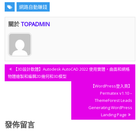
網路自動賺錢
關於
TOPADMIN
文
Previous
【3D設計軟體】Autodesk AutoCAD 2022 使用實體，曲面和網格
章
Post:
物體繪製和編輯2D幾何和3D模型
導
Next
【WordPress登入頁】
覽
Post:
Permatex v1.10 –
ThemeForest Leads
Generating WordPress
Landing Page
發佈留言