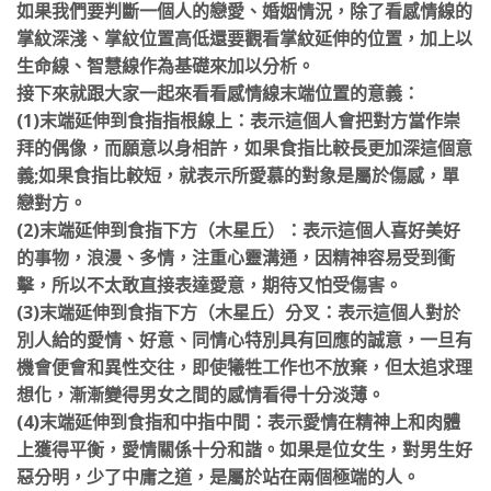
如果我們要判斷一個人的戀愛、婚姻情況，除了看感情線的
掌紋深淺、掌紋位置高低還要觀看掌紋延伸的位置，加上以
生命線、智慧線作為基礎來加以分析。
接下來就跟大家一起來看看感情線末端位置的意義：
(1)末端延伸到食指指根線上：表示這個人會把對方當作崇
拜的偶像，而願意以身相許，如果食指比較長更加深這個意
義;如果食指比較短，就表示所愛慕的對象是屬於傷感，
單
戀對方。
(2)末端延伸到食指下方（木星丘）：表示這個人喜好美好
的事物，浪漫、多情，注重心靈溝通，因精神容易受到衝
擊，所以不太敢直接表達愛意，期待又怕受傷害。
(3)末端延伸到食指下方（木星丘）分叉：表示這個人對於
別人給的愛情、好意、同情心特別具有回應的誠意，一旦有
機會便會和異性交往，即使犧牲工作也不放棄，但太追求理
想化，
漸漸變得男女之間的感情看得十分淡薄。
(4)末端延伸到食指和中指中間：表示愛情在精神上和肉體
上獲得平衡，愛情關係十分和諧。如果是位女生，對男生好
惡分明，少了中庸之道，是屬於站在兩個極端的人。