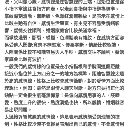
法，又叫做心線，感情線是在智慧線的上端，起始位置是從
小指下掌邊往食指方向走，以走到食指與中指縫為標準。
掌紋深刻清晰、無斷續、色澤紅潤無雜紋，是表示在感情上
比較主動有自信，感情生活豐富、有主見不容易受情緒影
響，感情交往順利，婚姻家庭會比較美滿幸福。
而掌紋淺弱、斷裂、模糊、色澤黯淡有雜紋，在感情方面容
易受他人影響;意志不夠堅定、優柔寡斷，情緒比較極端，
人際關係比較不和諧容易與人爭吵，感情交往不順利，
婚姻
家庭會比較有波折。
一般我們的感情線的位置是在小指指根和手腕間這段距離;
接近小指位於上方四分之一的地方為標準，距離智慧線太過
於高的感情線，性格上比較會感情衝動，對於愛情方面比較
理想化，
例如：雖然是跟情人聊天說話，對方只要指正他的
缺點一定會很生氣毫無悔意！是偏向感情用事的人，談戀
愛，熱度上升的很快，熱度消退也快，所以感情、婚姻就容
易出現問題。
太過接近智慧線的感情線，這是表示感情能受到理智的控
制，性格比較冷漠不會輕易表現出自己的感情，不會感情用