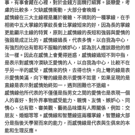
事，有事會藏在心裡，對於金錢方面精打細算。談戀愛，考
慮的比較多，
欠缺感情衝動，大部分會晚婚。
感情線在三大主線裡是屬於複雜、不規則的一種掌線，在手
相術中五大掌線的掌紋長會比掌線短來的好，因為長的掌線
更能顯示主線的特質，原則上感情線的
長短和強弱與愛情的
強弱是成正比的，感情線過長，代表多情，以自我為中心，
有強烈的佔有慾和不服輸的嫉妒心，認為別人應該跟他的想
法一樣。因此在感情上會覺得迷惑，
感情線過短不到中指，
是表示對感情冷漠缺乏愛情的人，以自我為中心，比較不在
乎另一半的感受，感情來的快，去得也快。向上彎的線是表
示愛情美滿，向下彎的線
是表示愛情不如意，如果呈現的是
直線是表示對感情始終如一，遇到困難也不退縮。
感情線他所代表的不僅僅是指男女之間的愛情也是表現一個
人的喜好、對外界事物感受能力、親情、友情、嫉妒心、同
情心、佔有慾、審美觀、藝術品味還有人際關係，
例如：交
朋友、婚姻等等。感情線和智慧線這兩種掌線，智慧線大部
分是指後天學習而來的能力，而感情線是代表與生俱來的本
能和生理反應。