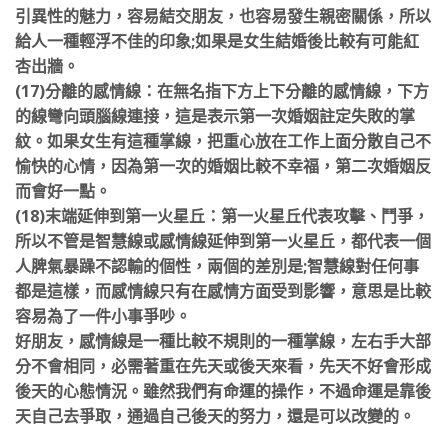
引異性的魅力，容易結交朋友，也容易發生親密關係，所以
給人一種輕浮不佳的印象;如果是女生結婚後比較有可能紅
杏出牆。
(17)分離的感情線：在無名指下方上下分離的感情線，下方
的線彎向頭腦線連接，這是表示第一次婚姻註定失敗的掌
紋。如果女生有這種掌線，把重心放在工作上面分散自己不
愉快
的心情，因為第一次的婚姻比較不幸福，第二次婚姻反
而會好一點。
(18)末端延伸到第一火星丘：第一火星丘代表攻擊、鬥爭，
所以不管是智慧線或感情線延伸到第一火星丘，都代表一個
人脾氣暴躁不認輸的個性，兩個的差別是;智慧線對任何事
都是這樣，而感情線只有在感情方面受到影響，意思是比較
容易為了一件小事爭吵。
好朋友，感情線是一種比較不規則的一種掌線，左右手大部
分不會相同，必需著重在先天或後天來看，先天不好會形成
後天的心態情況。雖然我們有命運的操作，不過命運是靠後
天
自己去爭取，通過自己後天的努力，還是可以改變的。