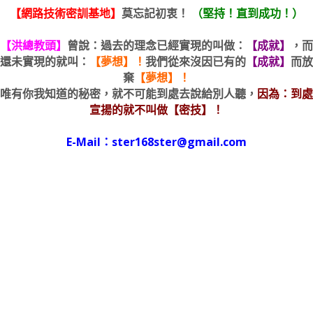
【網路技術密訓基地】
莫忘記初衷！
（堅持！直到成功！）
【洪總教頭】
曾說：過去的理念已經實現的叫做：
【成就】
，而
還未實現的就叫：
【夢想】！
我們從來沒因已有的
【成就】
而放
棄
【夢想】！
唯有你我知道的秘密，就不可能到處去說給別人聽，
因為：到處
宣揚的就不叫做【密技】！
E-Mail：ster168ster@gmail.com