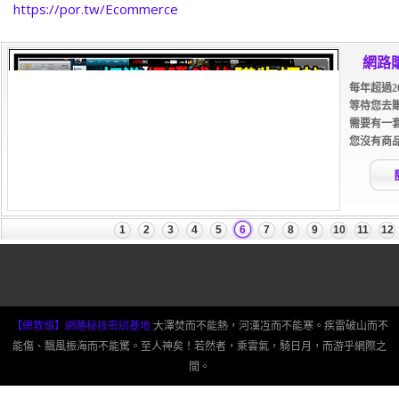
https://por.tw/Ecommerce
【總教頭】網路秘技密訓基地
大澤焚而不能熱，河漢冱而不能寒。疾雷破山而不
能傷、飄風振海而不能驚。至人神矣！若然者，乘雲氣，騎日月，而游乎網際之
間。