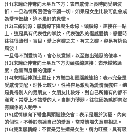
(11)末端延伸彎向木星丘下方：表示感情上長時間受到波
折，一旦為情所困便會不顧一切，如果是女生比較可能會成
為愛情奴隸，這不是好的象徵。
(12)三線同源：感情線下降與生命線、頭腦線、連接在一點
上，這是具有代表性的掌紋，代表強烈的傷感愛情。戀愛時
往往很熱烈、盲目，愛上有婦之夫、有夫之婦，容易有桃色
風波！
一旦得不到愛情時，會心灰意懶，以至做出殘忍的傻事。
(13)末端延伸彎向土星丘下方與頭腦線連接：表示縱慾過
度，危害到身體的健康。
(14)末端延伸到土星丘下方彎曲和頭腦線連接：表示完全是
受感情支配，理性比較少，性格容易激動為愛情而瘋狂，總
是覺得別人的男朋友、女朋友比較好，對自己所擁有的都不
滿意，
常愛上不該愛的人。自制力薄弱，往往因為嫉妒向沒
有關係的人動手。
(15)感情線向下彎曲與頭腦線交會：表示是屬於消極、內向
的個性，不善於表達自己的愛意，常常情場失意單相思。
(16)雙重感情線：不管是男生還是女生，精力旺盛，具有吸