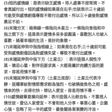
(5)短的感情線：是表示缺乏感情。待人處事不按常規，不
會真誠付出。短的感情線如果是在右手;也就表示三十歲前
可能受到感情創傷導致不敢付出感情，
所以三十歲後對感情
裹足不前。
(6)末端分叉：兩條線一條指向木星丘，一條指向食指和中
指之間下方，這是表示愛情多采多姿圓滿，喜歡別人也被人
喜歡，過著幸福的生活，是好的象徵。
(7)末端延伸到中指指根線上：如果是在右手;三十歲前可能
受到感情創傷因為對感情失望，導致不敢付出感情。
(8)末端延伸到中指下方（土星丘）：表示這個人個性冷
莫，猜忌心重，對伴侶要求高，大都是屬於肉體方面的要
求，容易用情不專。
(9)末端延伸到中指下方（土星丘底部）：土星丘代表冷
靜，這種掌紋對情慾需求較為強烈，也被稱做魚色之相，感
情來的快，去得也快，想佔人便宜，容易用情不專。
(10)感情線筆直橫向延伸：表示這個人比較自私，不重視人
情世故，愛佔人家便宜，不會和他人分享，事業心重，企圖
心強，忽略了另一半的感受，最後關係漸漸變的冷淡。