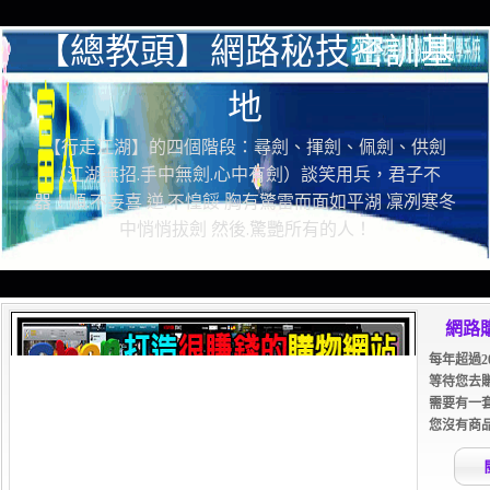
【總教頭】網路秘技密訓基
地
【行走江湖】的四個階段：尋劍、揮劍、佩劍、供劍
（江湖無招.手中無劍.心中有劍）談笑用兵，君子不
器！順.不妄喜 逆.不惶餒 胸有驚雷而面如平湖 凜冽寒冬
中悄悄拔劍 然後.驚艷所有的人！