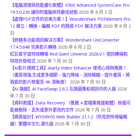
【電腦清理與效能優化軟體】IObit Advanced SystemCare Pro
19.5.0.226 讓你的電腦保持最佳狀態
2026 年 8 月 3 日
【處理PDF文件的完美方案！】Wondershare PDFelement Pro
12 建立、轉換、編輯 PDF 的簡易 PDF 解決方案
2026 年 8 月 2
日
【終極多功能視訊解決方案】Wondershare UniConverter
17.4.5.648 完美影片轉換
2026 年 8 月 2 日
紅巨星宇宙特效轉場 Red Giant Universe 2026.0.1 視訊轉場和
特效外掛程式
2026 年 7 月 30 日
【AI影片視頻工具】Aiarty Video Enhancer 使用心得與推薦！
（畫質增強.生成更多細節、強力降噪、消除模糊、提升畫質，將
瑕疵的影片修復至 4K 清晰度）
2026 年 7 月 30 日
【AI 換臉】AI FaceSwap 2.6.2 互換圖像和視訊中的人臉
2026
年 7 月 30 日
【資料救援】Data Recovery （推薦 4 套檔案救援軟體）恢復可
能被刪除、丟失或意外更改的文件
2026 年 7 月 30 日
【網頁設計】WYSIWYG Web Builder 21.1.2（所見即所得編輯
器）繁體中文化.漢化版
2026 年 7 月 30 日