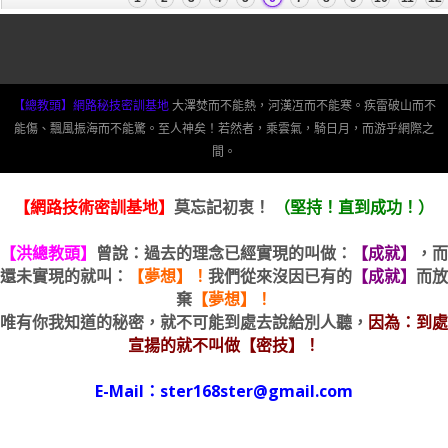
【總教頭】網路秘技密訓基地
大澤焚而不能熱，河漢冱而不能寒。疾雷破山而不
能傷、飄風振海而不能驚。至人神矣！若然者，乘雲氣，騎日月，而游乎網際之
間。
【網路技術密訓基地】
莫忘記初衷！
（堅持！直到成功！）
【洪總教頭】
曾說：過去的理念已經實現的叫做：
【成就】
，而
還未實現的就叫：
【夢想】！
我們從來沒因已有的
【成就】
而放
棄
【夢想】！
唯有你我知道的秘密，就不可能到處去說給別人聽，
因為：到處
宣揚的就不叫做【密技】！
E-Mail：ster168ster@gmail.com