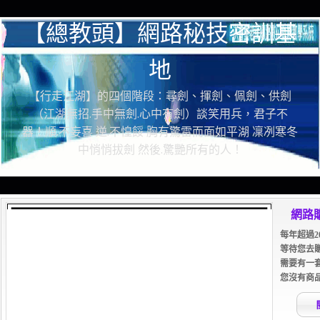
【總教頭】網路秘技密訓基
地
【行走江湖】的四個階段：尋劍、揮劍、佩劍、供劍
（江湖無招.手中無劍.心中有劍）談笑用兵，君子不
器！順.不妄喜 逆.不惶餒 胸有驚雷而面如平湖 凜冽寒冬
中悄悄拔劍 然後.驚艷所有的人！