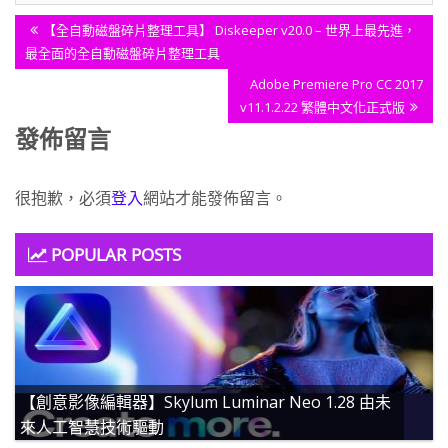
文
Previous
【全自動磁盤碎片整理工具】 Diskeeper v20.0 – 世界上最先進，
章
Post:
最全面的全自動磁盤碎片整理工具
導
Next
Adobe Premiere Pro CC 2017
覽
Post:
v11.1.2.22 繁體中文化正式版
發佈留言
很抱歉，必須
登入
網站才能發佈留言。
POPULAR POSTS
【創意影像編輯器】Skylum Luminar Neo 1.28 由未
來人工智慧技術驅動