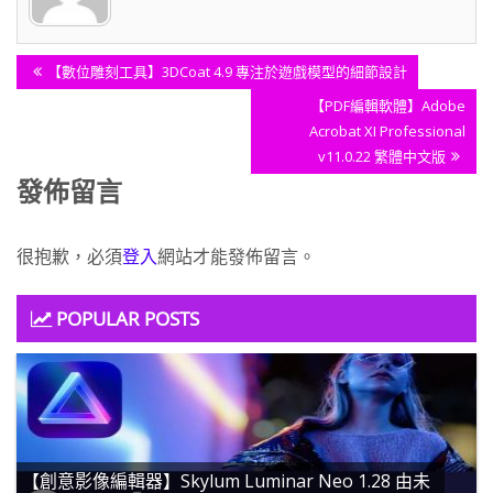
文
Previous
【數位雕刻工具】3DCoat 4.9 專注於遊戲模型的細節設計
章
Post:
Next
【PDF編輯軟體】Adobe
導
Post:
Acrobat XI Professional
覽
v11.0.22 繁體中文版
發佈留言
很抱歉，必須
登入
網站才能發佈留言。
POPULAR POSTS
【創意影像編輯器】Skylum Luminar Neo 1.28 由未