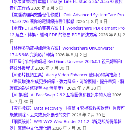
【水果音樂製作軟體】Image-Line FL Studio 26.1.3.5570 數位
音訊工作站
2026 年 8 月 5 日
【電腦清理與效能優化軟體】IObit Advanced SystemCare Pro
19.5.0.226 讓你的電腦保持最佳狀態
2026 年 8 月 3 日
【處理PDF文件的完美方案！】Wondershare PDFelement Pro
12 建立、轉換、編輯 PDF 的簡易 PDF 解決方案
2026 年 8 月 2
日
【終極多功能視訊解決方案】Wondershare UniConverter
17.4.5.648 完美影片轉換
2026 年 8 月 2 日
紅巨星宇宙特效轉場 Red Giant Universe 2026.0.1 視訊轉場和
特效外掛程式
2026 年 7 月 30 日
【AI影片視頻工具】Aiarty Video Enhancer 使用心得與推薦！
（畫質增強.生成更多細節、強力降噪、消除模糊、提升畫質，將
瑕疵的影片修復至 4K 清晰度）
2026 年 7 月 30 日
【AI 換臉】AI FaceSwap 2.6.2 互換圖像和視訊中的人臉
2026
年 7 月 30 日
【資料救援】Data Recovery （推薦 4 套檔案救援軟體）恢復可
能被刪除、丟失或意外更改的文件
2026 年 7 月 30 日
【網頁設計】WYSIWYG Web Builder 21.1.2（所見即所得編輯
器）繁體中文化.漢化版
2026 年 7 月 30 日