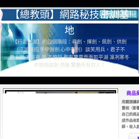
【總教頭】網路秘技密訓基
地
【行走江湖】的四個階段：尋劍、揮劍、佩劍、供劍
（江湖無招.手中無劍.心中有劍）談笑用兵，君子不
器！順.不妄喜 逆.不惶餒 胸有驚雷而面如平湖 凜冽寒冬
中悄悄拔劍 然後.驚艷所有的人！