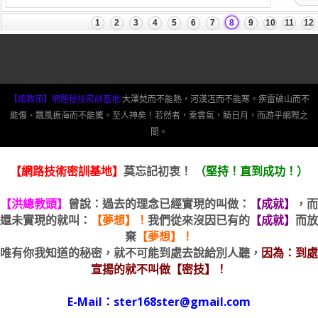
【總教頭】網路秘技密訓基地
大澤焚而不能熱，河漢冱而不能寒。疾雷破山而不
能傷、飄風振海而不能驚。至人神矣！若然者，乘雲氣，騎日月，而游乎網際之
間。
【網路技術密訓基地】
莫忘記初衷！
（堅持！直到成功！）
【洪總教頭】
曾說：過去的理念已經實現的叫做：
【成就】
，而
還未實現的就叫：
【夢想】！
我們從來沒因已有的
【成就】
而放
棄
【夢想】！
唯有你我知道的秘密，就不可能到處去說給別人聽，
因為：到處
宣揚的就不叫做【密技】！
E-Mail：ster168ster@gmail.com