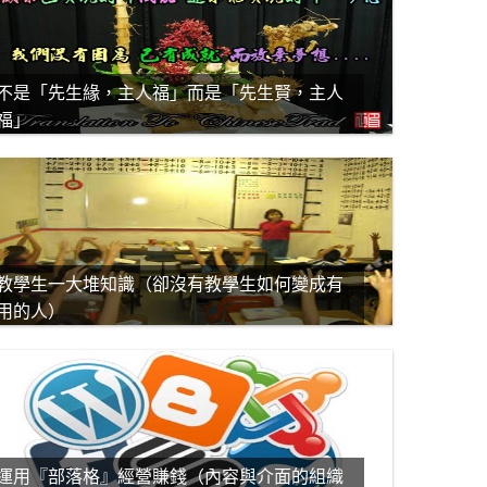
不是「先生緣，主人福」而是「先生賢，主人
福」
教學生一大堆知識（卻沒有教學生如何變成有
用的人）
運用『部落格』經營賺錢（內容與介面的組織