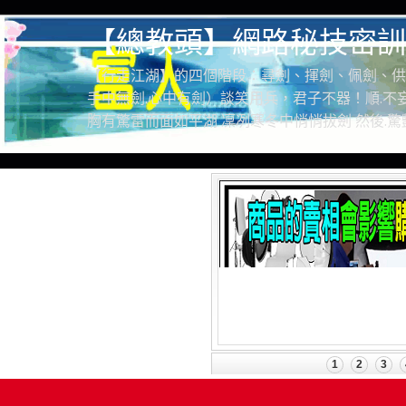
【總教頭】網路秘技密訓
【行走江湖】的四個階段：尋劍、揮劍、佩劍、供
手中無劍.心中有劍）談笑用兵，君子不器！順.不妄
胸有驚雷而面如平湖 凜冽寒冬中悄悄拔劍 然後.