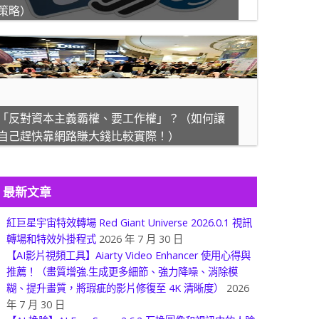
策略）
「反對資本主義霸權、要工作權」？（如何讓
自己趕快靠網路賺大錢比較實際！）
最新文章
紅巨星宇宙特效轉場 Red Giant Universe 2026.0.1 視訊
轉場和特效外掛程式
2026 年 7 月 30 日
【AI影片視頻工具】Aiarty Video Enhancer 使用心得與
推薦！（畫質增強.生成更多細節、強力降噪、消除模
糊、提升畫質，將瑕疵的影片修復至 4K 清晰度）
2026
年 7 月 30 日