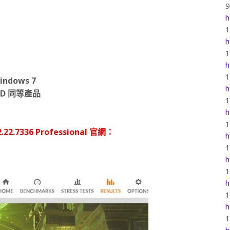
h
h
h
ndows 7
h
MD 同等產品
h
2.7336 Professional 官網：
h
h
h
h
h