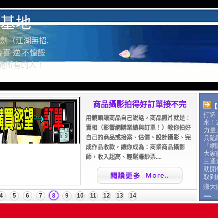
基地
劍（江湖無招.
喜 逆.不惶餒
驚艷所有的人！