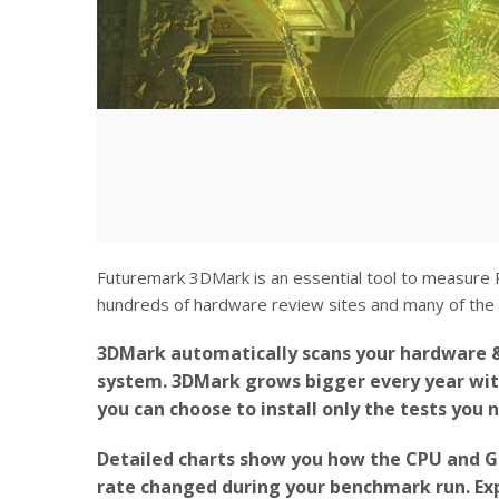
Futuremark 3DMark is an essential tool to measure P
hundreds of hardware review sites and many of the 
3DMark automatically scans your hardware 
system. 3DMark grows bigger every year wi
you can choose to install only the tests you 
Detailed charts show you how the CPU and G
rate changed during your benchmark run. Ex