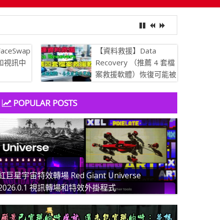
aceSwap
【資料救援】Data
像和視訊中
Recovery （推薦 4 套檔
案救援軟體）恢復可能被
刪除、丟失或意外更改的
文件
POPULAR POSTS
紅巨星宇宙特效轉場 Red Giant Universe
2026.0.1 視訊轉場和特效外掛程式