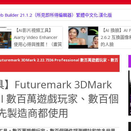
b Builder 21.1.2（所見即所得編輯器）繁體中文化.漢化版
【AI影片視頻工具】
【AI 換臉】AI F
Aiarty Video Enhancer
2.6.2 互換圖
使用心得與推薦！（畫質
的人臉
增強.生成更多細節、強
消除模糊、提升畫質，將瑕疵的
remark 3DMark 2.22.7336 Professional 數百萬遊戲玩家、數百
 4K 清晰度）
uturemark 3DMark
sional 數百萬遊戲玩家、數百個
先製造商都使用
性能的重要工具。數百萬遊戲玩家、數百個硬件評測網站和許多世界