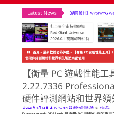
Latest News
【網頁設計】WYSIWYG We
紅巨星宇宙特效轉場
Red Giant Universe
2026.0.1 視訊轉場和特
效外掛程式
力降噪、
首頁
»
最新軟體發佈評鑑
»
【衡量 PC 遊戲性能工具】Futu
影片修復至
個硬件評測網站和世界領先製造商都使用
【衡量 PC 遊戲性能工具】F
2.22.7336 Profes
硬件評測網站和世界領
2023 年 4 月 12 日
TOPADMIN
最新軟體發佈評鑑
不加評論
Futuremark 3DMark 是衡量 PC 遊戲