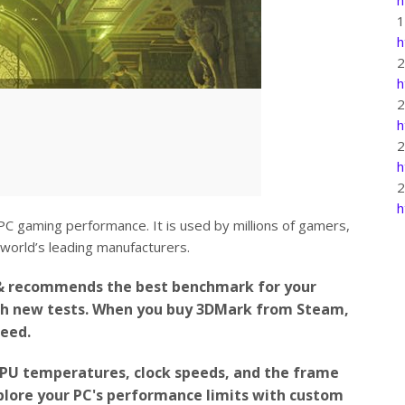
h
h
h
h
h
C gaming performance. It is used by millions of gamers,
world’s leading manufacturers.
& recommends the best benchmark for your
th new tests. When you buy 3DMark from Steam,
need.
PU temperatures, clock speeds, and the frame
plore your PC's performance limits with custom