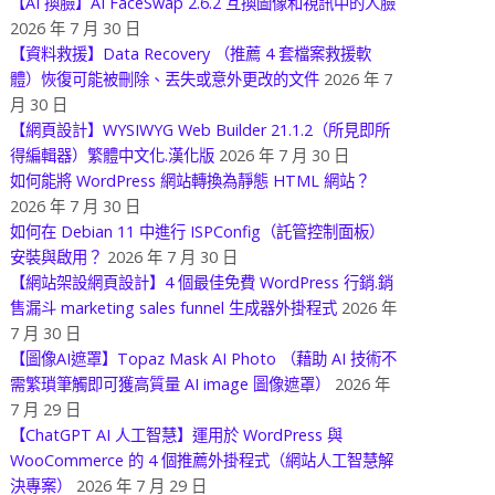
【AI 換臉】AI FaceSwap 2.6.2 互換圖像和視訊中的人臉
2026 年 7 月 30 日
【資料救援】Data Recovery （推薦 4 套檔案救援軟
體）恢復可能被刪除、丟失或意外更改的文件
2026 年 7
月 30 日
【網頁設計】WYSIWYG Web Builder 21.1.2（所見即所
得編輯器）繁體中文化.漢化版
2026 年 7 月 30 日
如何能將 WordPress 網站轉換為靜態 HTML 網站？
2026 年 7 月 30 日
如何在 Debian 11 中進行 ISPConfig（託管控制面板）
安裝與啟用？
2026 年 7 月 30 日
【網站架設網頁設計】4 個最佳免費 WordPress 行銷.銷
售漏斗 marketing sales funnel 生成器外掛程式
2026 年
7 月 30 日
【圖像AI遮罩】Topaz Mask AI Photo （藉助 AI 技術不
需繁瑣筆觸即可獲高質量 AI image 圖像遮罩）
2026 年
7 月 29 日
【ChatGPT AI 人工智慧】運用於 WordPress 與
WooCommerce 的 4 個推薦外掛程式（網站人工智慧解
決專案）
2026 年 7 月 29 日