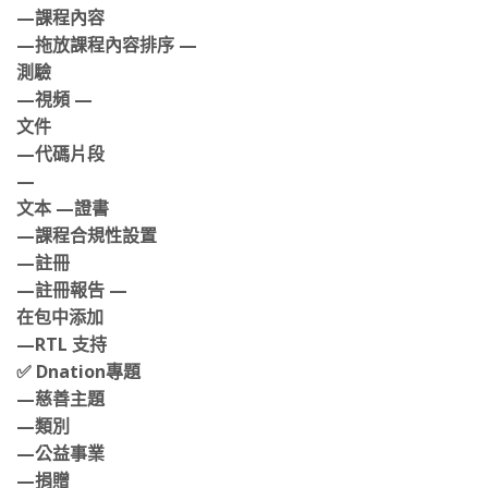
—課程
—課程內容
—拖放課程內容排序 —
測驗
—視頻 —
文件
—代碼片段
—
文本 —證書
—課程合規性設置
—註冊
—註冊報告 —
在包中添加
—RTL 支持
✅ Dnation專題
—慈善主題
—類別
—公益事業