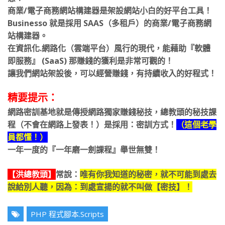
意！
商業/電子商務網站構建器是架設網站小白的好平台工具！
Businesso 就是採用 SAAS（多租戶）的商業/電子商務網
站構建器。
在資訊化.網路化（雲端平台）風行的現代，能藉助『軟體
即服務』 (SaaS) 那賺錢的獲利是非常可觀的！
讓我們網站架設後，可以經營賺錢，有持續收入的好程式！
精要提示：
網路密訓基地就是傳授網路獨家賺錢秘技，總教頭的秘技課
程（不會在網路上發表！）是採用：密訓方式！
（這個老學
員都懂！）
一年一度的『一年磨一劍課程』舉世無雙！
【洪總教頭】
常說：
唯有你我知道的秘密，就不可能到處去
說給別人聽，因為：到處宣揚的就不叫做【密技】！
PHP 程式腳本.Scripts