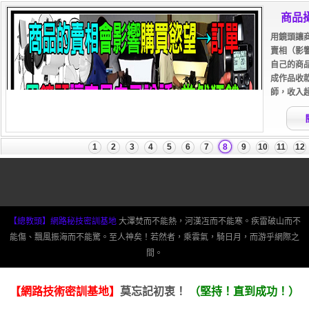
【總教頭】網路秘技密訓基地
大澤焚而不能熱，河漢冱而不能寒。疾雷破山而不
能傷、飄風振海而不能驚。至人神矣！若然者，乘雲氣，騎日月，而游乎網際之
間。
【網路技術密訓基地】
莫忘記初衷！
（堅持！直到成功！）