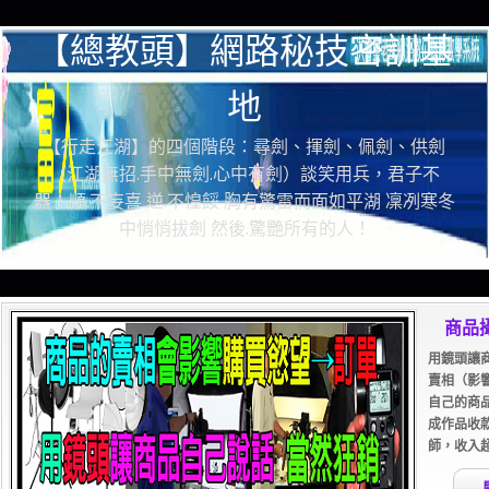
【總教頭】網路秘技密訓基
地
【行走江湖】的四個階段：尋劍、揮劍、佩劍、供劍
（江湖無招.手中無劍.心中有劍）談笑用兵，君子不
器！順.不妄喜 逆.不惶餒 胸有驚雷而面如平湖 凜冽寒冬
中悄悄拔劍 然後.驚艷所有的人！