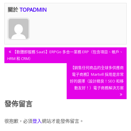
關於
TOPADMIN
文
Previous
【軟體即服務 SaaS】ERPGo 多合一業務 ERP（包含項目、帳戶、
章
Post:
HRM 和 CRM）
導
Next
【銷售任何商品的全球多供應商
覽
Post:
電子商務】Martvill 採用是非常
好的選擇（設計精良！SEO 和移
動友好！）電子商務解決方案
發佈留言
很抱歉，必須
登入
網站才能發佈留言。