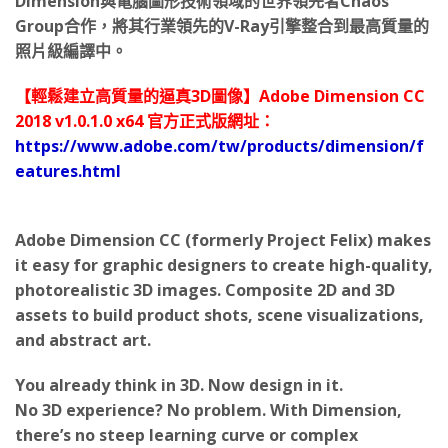
Dimension與電腦圖形技術領域的世界領先者Chaos
Group合作，將其行業領先的V-Ray引擎整合到最高質量的
照片級編譯中。
【輕鬆建立高質量的逼真3D圖像】Adobe Dimension CC
2018 v1.0.1.0 x64 官方正式版網址：
https://www.adobe.com/tw/products/dimension/f
eatures.html
Adobe Dimension CC (formerly Project Felix) makes
it easy for graphic designers to create high-quality,
photorealistic 3D images. Composite 2D and 3D
assets to build product shots, scene visualizations,
and abstract art.
You already think in 3D. Now design in it.
No 3D experience? No problem. With Dimension,