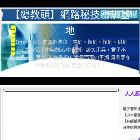
【總教頭】網路秘技密訓基
地
【行走江湖】的四個階段：尋劍、揮劍、佩劍、供劍
（江湖無招.手中無劍.心中有劍）談笑用兵，君子不
器！順.不妄喜 逆.不惶餒 胸有驚雷而面如平湖 凜冽寒冬
中悄悄拔劍 然後.驚艷所有的人！