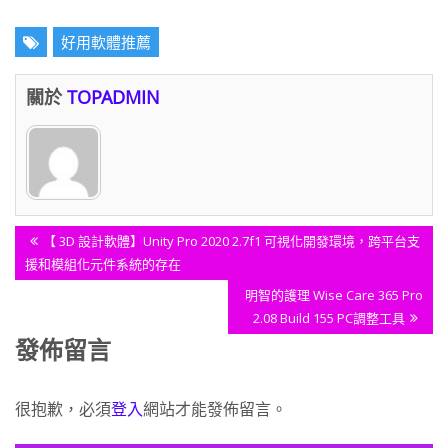
好用軟體推薦
關於
TOPADMIN
文
Previous
【 3D 設計軟體】Unity Pro 2020 2.7f1 可視化開發環境，跨平台支
章
Post:
援和模組化元件系統的存在
導
Next
明智的護理 Wise Care 365 Pro
覽
Post:
2.08 Build 155 PC調整工具
發佈留言
很抱歉，必須
登入
網站才能發佈留言。