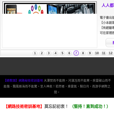
【總教頭】網路秘技密訓基地
大澤焚而不能熱，河漢冱而不能寒。疾雷破山而不
能傷、飄風振海而不能驚。至人神矣！若然者，乘雲氣，騎日月，而游乎網際之
間。
【網路技術密訓基地】
莫忘記初衷！
（堅持！直到成功！）