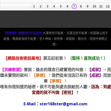
【總教頭】網路秘技密訓基地
大澤焚而不能熱，河漢冱而不能寒。疾雷破山而不
能傷、飄風振海而不能驚。至人神矣！若然者，乘雲氣，騎日月，而游乎網際之
間。
【網路技術密訓基地】
莫忘記初衷！
（堅持！直到成功！）
【洪總教頭】
曾說：過去的理念已經實現的叫做：
【成就】
，而
還未實現的就叫：
【夢想】！
我們從來沒因已有的
【成就】
而放
棄
【夢想】！
唯有你我知道的秘密，就不可能到處去說給別人聽，
因為：到處
宣揚的就不叫做【密技】！
E-Mail：ster168ster@gmail.com