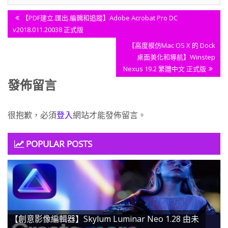
文
Previous
【PDF建立.匯出.編輯和追蹤】Adobe Acrobat Pro DC
章
Post:
v2018.011.20038 正式版
導
Next
【高度模仿Mac OS X 的 Dock
覽
Post:
桌面美化和導航】Winstep
Nexus 19.2 繁體中文 正式版
發佈留言
很抱歉，必須
登入
網站才能發佈留言。
POPULAR POSTS
【創意影像編輯器】Skylum Luminar Neo 1.28 由未
來人工智慧技術驅動