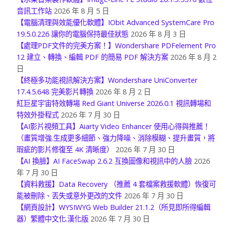
音訊工作站
2026 年 8 月 5 日
【電腦清理與效能優化軟體】IObit Advanced SystemCare Pro
19.5.0.226 讓你的電腦保持最佳狀態
2026 年 8 月 3 日
【處理PDF文件的完美方案！】Wondershare PDFelement Pro
12 建立、轉換、編輯 PDF 的簡易 PDF 解決方案
2026 年 8 月 2
日
【終極多功能視訊解決方案】Wondershare UniConverter
17.4.5.648 完美影片轉換
2026 年 8 月 2 日
紅巨星宇宙特效轉場 Red Giant Universe 2026.0.1 視訊轉場和
特效外掛程式
2026 年 7 月 30 日
【AI影片視頻工具】Aiarty Video Enhancer 使用心得與推薦！
（畫質增強.生成更多細節、強力降噪、消除模糊、提升畫質，將
瑕疵的影片修復至 4K 清晰度）
2026 年 7 月 30 日
【AI 換臉】AI FaceSwap 2.6.2 互換圖像和視訊中的人臉
2026
年 7 月 30 日
【資料救援】Data Recovery （推薦 4 套檔案救援軟體）恢復可
能被刪除、丟失或意外更改的文件
2026 年 7 月 30 日
【網頁設計】WYSIWYG Web Builder 21.1.2（所見即所得編輯
器）繁體中文化.漢化版
2026 年 7 月 30 日