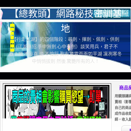
【總教頭】網路秘技密訓基
地
【行走江湖】的四個階段：尋劍、揮劍、佩劍、供劍
（江湖無招.手中無劍.心中有劍）談笑用兵，君子不
器！順.不妄喜 逆.不惶餒 胸有驚雷而面如平湖 凜冽寒冬
中悄悄拔劍 然後.驚艷所有的人！