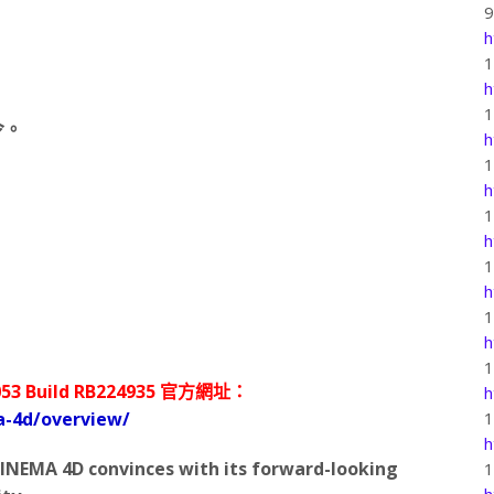
h
h
令。
h
h
h
h
h
53 Build RB224935 官方網址：
h
a-4d/overview/
h
INEMA 4D convinces with its forward-looking
h