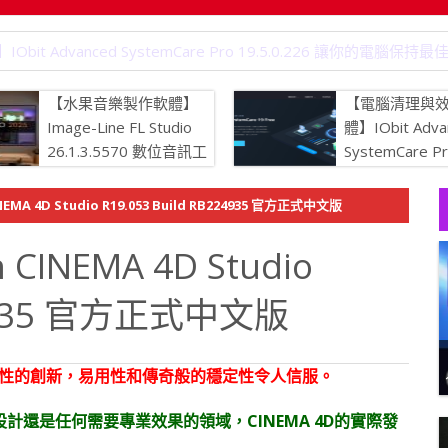
 Advanced SystemCare Pro 19.5.0.226 讓你的電腦保持
【水果音樂製作軟體】
【電腦清理與
Image-Line FL Studio
體】IObit Adva
26.1.3.5570 數位音訊工
SystemCare P
作站
19.5.0.226
持最佳狀態
A 4D Studio R19.053 Build RB224935 官方正式中文版
NEMA 4D Studio
224935 官方正式中文版
前瞻性的創新，易用性和傳奇般的穩定性令人信服。
還是任何需要專業效果的領域，CINEMA 4D的實際發