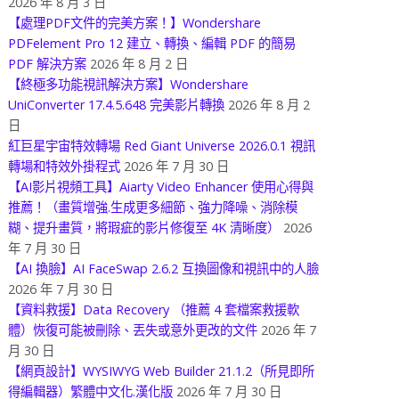
2026 年 8 月 3 日
【處理PDF文件的完美方案！】Wondershare
PDFelement Pro 12 建立、轉換、編輯 PDF 的簡易
PDF 解決方案
2026 年 8 月 2 日
【終極多功能視訊解決方案】Wondershare
UniConverter 17.4.5.648 完美影片轉換
2026 年 8 月 2
日
紅巨星宇宙特效轉場 Red Giant Universe 2026.0.1 視訊
轉場和特效外掛程式
2026 年 7 月 30 日
【AI影片視頻工具】Aiarty Video Enhancer 使用心得與
推薦！（畫質增強.生成更多細節、強力降噪、消除模
糊、提升畫質，將瑕疵的影片修復至 4K 清晰度）
2026
年 7 月 30 日
【AI 換臉】AI FaceSwap 2.6.2 互換圖像和視訊中的人臉
2026 年 7 月 30 日
【資料救援】Data Recovery （推薦 4 套檔案救援軟
體）恢復可能被刪除、丟失或意外更改的文件
2026 年 7
月 30 日
【網頁設計】WYSIWYG Web Builder 21.1.2（所見即所
得編輯器）繁體中文化.漢化版
2026 年 7 月 30 日