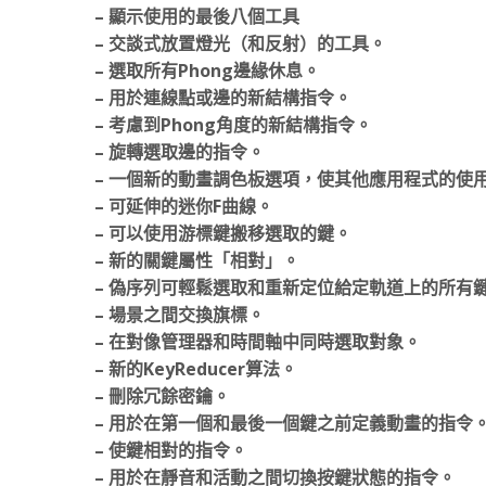
– 顯示使用的最後八個工具
– 交談式放置燈光（和反射）的工具。
– 選取所有Phong邊緣休息。
– 用於連線點或邊的新結構指令。
– 考慮到Phong角度的新結構指令。
– 旋轉選取邊的指令。
– 一個新的動畫調色板選項，使其他應用程式的使用者
– 可延伸的迷你F曲線。
– 可以使用游標鍵搬移選取的鍵。
– 新的關鍵屬性「相對」。
– 偽序列可輕鬆選取和重新定位給定軌道上的所有
– 場景之間交換旗標。
– 在對像管理器和時間軸中同時選取對象。
– 新的KeyReducer算法。
– 刪除冗餘密鑰。
– 用於在第一個和最後一個鍵之前定義動畫的指令
– 使鍵相對的指令。
– 用於在靜音和活動之間切換按鍵狀態的指令。