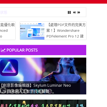
最佳狀態
效能優化軟
【處理PDF文件的完美方
nced
案！】Wondershare
ro
PDFelement Pro 12 建
 讓你的電腦保
立、轉換、編輯 PDF 的
簡易 PDF 解決方案
POPULAR POSTS
【創意影像編輯器】Skylum Luminar Neo
1.28 由未來人工智慧技術驅動