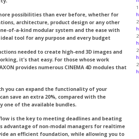
ty.
ore possibilities than ever before, whether for
h
lations, architecture, product design or any other
h
s one-of-a-kind modular system and the ease with
ideal tool for any purpose and every budget
h
functions needed to create high-end 3D images and
h
orking, it's that easy. For those whose work
 MAXON provides numerous CINEMA 4D modules that
h
ch you can expand the functionality of your
u can save an extra 20%, compared with the
 one of the available bundles.
flow is the key to meeting deadlines and beating
es advantage of non-modal managers for realtime
de an efficient foundation, while allowing you to