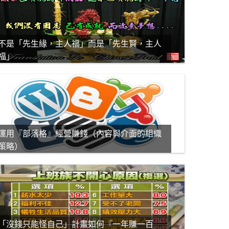
不是「先生緣，主人福」而是「先生賢，主人
福」
運用『部落格』經營賺錢（內容與介面的組織
策略）
「沒錢只能怪自己」計畫如何『一年賺一百