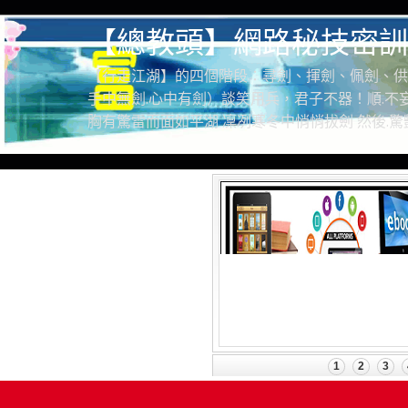
【總教頭】網路秘技密訓
【行走江湖】的四個階段：尋劍、揮劍、佩劍、供
手中無劍.心中有劍）談笑用兵，君子不器！順.不妄
胸有驚雷而面如平湖 凜冽寒冬中悄悄拔劍 然後.