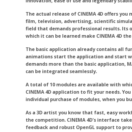
innovation, ease of use and legendary stabili
The actual release of CINEMA 4D offers you m
film, television, advertising, scientific simu
field that demands professional results. It
which it can be learned make CINEMA 4D the 
The basic application already contains all 
animations start the application and start w
demands more than the basic application,
can be integrated seamlessly.
A total of 10 modules are available with whi
CINEMA 4D application to fit your needs. Yo
individual purchase of modules, when you buy
As a 3D artist you know that fast, easy work
the competition. CINEMA 4D's interface tak
feedback and robust OpenGL support to provi