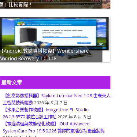
萬』比較實際！
【Android 數據資料恢復】Wondershare
Andriod Recovery 1.0.0.18
最新文章
【創意影像編輯器】Skylum Luminar Neo 1.28 由未來人
工智慧技術驅動
2026 年 8 月 7 日
【水果音樂製作軟體】Image-Line FL Studio
26.1.3.5570 數位音訊工作站
2026 年 8 月 5 日
【電腦清理與效能優化軟體】IObit Advanced
SystemCare Pro 19.5.0.226 讓你的電腦保持最佳狀態