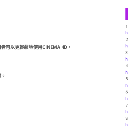
h
h
可以更輕鬆地使用CINEMA 4D。
h
h
鍵。
h
h
。
h
h