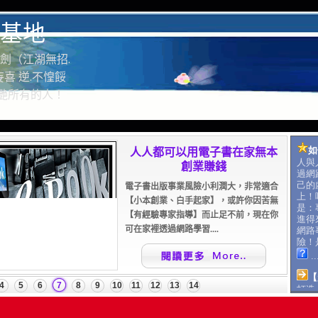
基地
劍（江湖無招.
喜 逆.不惶餒
驚艷所有的人！