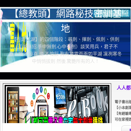
【總教頭】網路秘技密訓基
地
【行走江湖】的四個階段：尋劍、揮劍、佩劍、供劍
（江湖無招.手中無劍.心中有劍）談笑用兵，君子不
器！順.不妄喜 逆.不惶餒 胸有驚雷而面如平湖 凜冽寒冬
中悄悄拔劍 然後.驚艷所有的人！