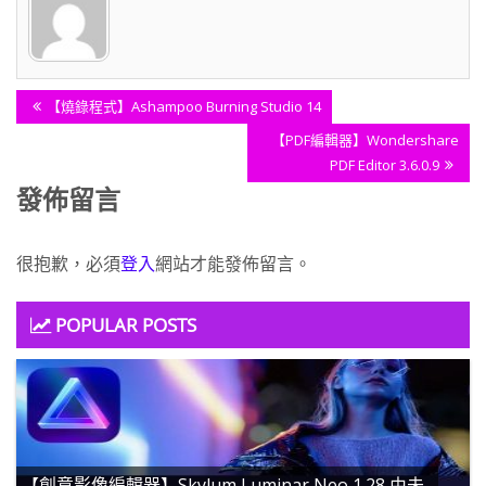
文
Previous
【燒錄程式】Ashampoo Burning Studio 14
章
Post:
Next
【PDF編輯器】Wondershare
導
Post:
PDF Editor 3.6.0.9
覽
發佈留言
很抱歉，必須
登入
網站才能發佈留言。
POPULAR POSTS
【創意影像編輯器】Skylum Luminar Neo 1.28 由未