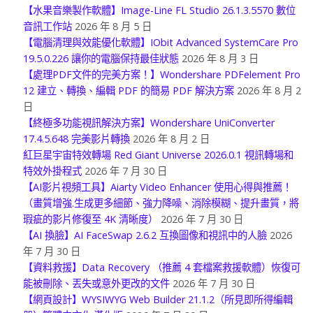
【水果音樂製作軟體】Image-Line FL Studio 26.1.3.5570 數位
音訊工作站
2026 年 8 月 5 日
【電腦清理與效能優化軟體】IObit Advanced SystemCare Pro
19.5.0.226 讓你的電腦保持最佳狀態
2026 年 8 月 3 日
【處理PDF文件的完美方案！】Wondershare PDFelement Pro
12 建立、轉換、編輯 PDF 的簡易 PDF 解決方案
2026 年 8 月 2
日
【終極多功能視訊解決方案】Wondershare UniConverter
17.4.5.648 完美影片轉換
2026 年 8 月 2 日
紅巨星宇宙特效轉場 Red Giant Universe 2026.0.1 視訊轉場和
特效外掛程式
2026 年 7 月 30 日
【AI影片視頻工具】Aiarty Video Enhancer 使用心得與推薦！
（畫質增強.生成更多細節、強力降噪、消除模糊、提升畫質，將
瑕疵的影片修復至 4K 清晰度）
2026 年 7 月 30 日
【AI 換臉】AI FaceSwap 2.6.2 互換圖像和視訊中的人臉
2026
年 7 月 30 日
【資料救援】Data Recovery （推薦 4 套檔案救援軟體）恢復可
能被刪除、丟失或意外更改的文件
2026 年 7 月 30 日
【網頁設計】WYSIWYG Web Builder 21.1.2（所見即所得編輯