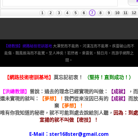
【總教頭】網路秘技密訓基地
大澤焚而不能熱，河漢冱而不能寒。疾雷破山而不
能傷、飄風振海而不能驚。至人神矣！若然者，乘雲氣，騎日月，而游乎網際之
間。
【網路技術密訓基地】
莫忘記初衷！
（堅持！直到成功！）
【洪總教頭】
曾說：過去的理念已經實現的叫做：
【成就】
，而
還未實現的就叫：
【夢想】！
我們從來沒因已有的
【成就】
而放
棄
【夢想】！
唯有你我知道的秘密，就不可能到處去說給別人聽，
因為：到處
宣揚的就不叫做【密技】！
E-Mail：ster168ster@gmail.com