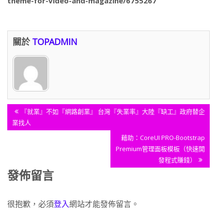
theme-for-video-and-magazine/6755267
關於
TOPADMIN
文
Previous
『就業』不如『網路創業』 台灣『失業率』大陸『缺工』政府替企
章
Post:
業找人
導
Next
藉助：CoreUI PRO-Bootstrap
覽
Post:
Premium管理面板模板（快速開
發程式賺錢）
發佈留言
很抱歉，必須
登入
網站才能發佈留言。