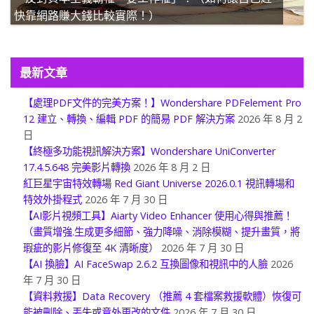
快靠網路賺大錢比較實際！）
最新文章
【處理PDF文件的完美方案！】Wondershare PDFelement Pro
12 建立、轉換、編輯 PDF 的簡易 PDF 解決方案
2026 年 8 月 2
日
【終極多功能視訊解決方案】Wondershare UniConverter
17.4.5.648 完美影片轉換
2026 年 8 月 2 日
紅巨星宇宙特效轉場 Red Giant Universe 2026.0.1 視訊轉場和
特效外掛程式
2026 年 7 月 30 日
【AI影片視頻工具】Aiarty Video Enhancer 使用心得與推薦！
（畫質增強.生成更多細節、強力降噪、消除模糊、提升畫質，將
瑕疵的影片修復至 4K 清晰度）
2026 年 7 月 30 日
【AI 換臉】AI FaceSwap 2.6.2 互換圖像和視訊中的人臉
2026
年 7 月 30 日
【資料救援】Data Recovery （推薦 4 套檔案救援軟體）恢復可
能被刪除、丟失或意外更改的文件
2026 年 7 月 30 日