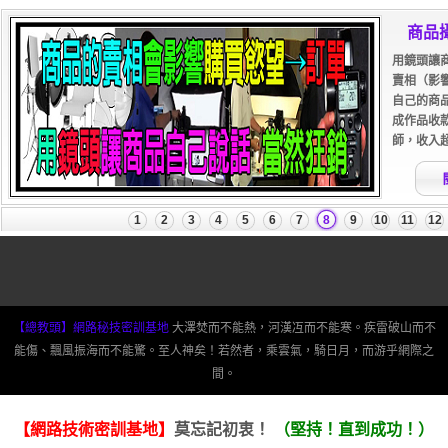
【總教頭】網路秘技密訓基地
大澤焚而不能熱，河漢冱而不能寒。疾雷破山而不
能傷、飄風振海而不能驚。至人神矣！若然者，乘雲氣，騎日月，而游乎網際之
間。
【網路技術密訓基地】
莫忘記初衷！
（堅持！直到成功！）