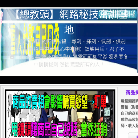
【總教頭】網路秘技密訓基
地
【行走江湖】的四個階段：尋劍、揮劍、佩劍、供劍
（江湖無招.手中無劍.心中有劍）談笑用兵，君子不
器！順.不妄喜 逆.不惶餒 胸有驚雷而面如平湖 凜冽寒冬
中悄悄拔劍 然後.驚艷所有的人！