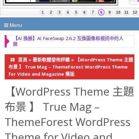
Menu
【AI 換臉】AI FaceSwap 2.6.2 互換圖像和視訊中的人
臉
首頁
»
最新軟體發佈評鑑
»
【WordPress Theme 主題
布景 】 True Mag – ThemeForest WordPress Theme
for Video and Magazine 模版
【WordPress Theme 主題
布景 】 True Mag –
ThemeForest WordPress
Theme for Video and