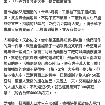
來，「巧克力豆奔跑大賽」還要繼續舉辦！
但市場依然是殘酷的。今年6月初，工廠被下達了最終通
牒，資金鍊全面崩潰，不得不宣布破產。工廠負責人也只能
無奈宣布，持續的15年的「巧克力豆奔跑大賽」，將永遠不
會和大家再見面了……故事到這裡，並沒有結束。
人有善念，天必佑之。當小鎮居民得知真相以後，他們所作
的第一件事，就是自發組織了一場眾籌投資項目，希望可以
籌集到一些資金，讓吉百利紐西蘭部分工廠可以繼續恢復運
作，幫助他們度過最困難的這段時期。然而讓所有人都沒有
想到的是，活動剛剛發出去24小時，便有幾十萬人捐了錢！
雖然捐贈的金額不是很多，1塊、2塊，大多都不到5塊，但
架不住人多，眾籌頁面上的數字，已經達到了驚人的150萬
紐幣！更讓人驚奇的還在後面，又過去一天，又有越來越多
的人加入進來，不到短短2天，就已經籌集到了300萬紐
幣！（約合台幣6000萬左右）。
要知道，紐西蘭人口才只有450萬，這都快相當於每人平均