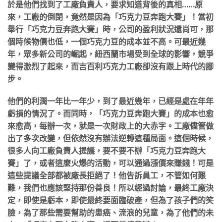
於是他們找到了工廠負責人，要求知道背後的真相……原
來，工廠的倒閉，竟然是因為「巧克力豆奔跑大賽」！當初
舉行「巧克力豆奔跑大賽」時，公司的盈利狀況還尚可，那
個時候物價也低，一個巧克力豆的成本並不高。可最近幾
年，眾多新公司的崛起，紐西蘭市場受到全球的影響，競爭
變得激烈了起來，而吉百利巧克力工廠卻沒有跟上時代的腳
步。
他們的利潤一年比一年少，到了最近幾年，已經是處在年年
虧損的情況了。而同時，「巧克力豆奔跑大賽」的成本也愈
來愈高，每辦一次，就是一次財政上的大赤字。工廠儘管做
出了多次改變，但依然沒有辦法逆轉這種局面。這個時候，
很多人向工廠負責人提議，要不要不辦「巧克力豆奔跑大
賽」了，或者這麼火爆的活動，可以通過漲價來賺錢！可是
這些提議全部都被廠長拒絕了！他告訴員工，不管如何艱
難，我們也應該堅持那份善良！所以經過討論，最終工廠決
定，即使是虧本，即使最終要面臨破產，但為了孩子們的笑
臉，為了那些需要幫助的患癌、流浪的兒童，為了他們的未