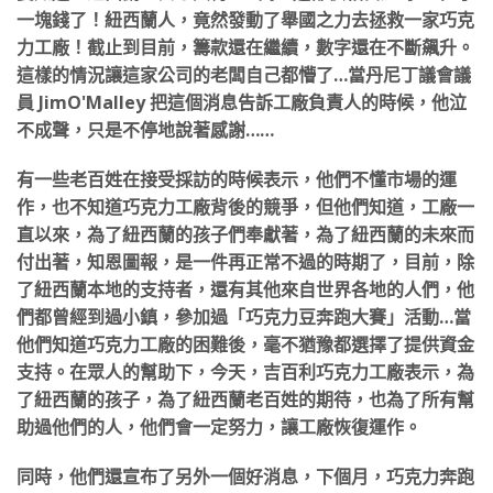
一塊錢了！紐西蘭人，竟然發動了舉國之力去拯救一家巧克
力工廠！截止到目前，籌款還在繼續，數字還在不斷飆升。
這樣的情況讓這家公司的老闆自己都懵了…當丹尼丁議會議
員 JimO'Malley 把這個消息告訴工廠負責人的時候，他泣
不成聲，只是不停地說著感謝……
有一些老百姓在接受採訪的時候表示，他們不懂市場的運
作，也不知道巧克力工廠背後的競爭，但他們知道，工廠一
直以來，為了紐西蘭的孩子們奉獻著，為了紐西蘭的未來而
付出著，知恩圖報，是一件再正常不過的時期了，目前，除
了紐西蘭本地的支持者，還有其他來自世界各地的人們，他
們都曾經到過小鎮，參加過「巧克力豆奔跑大賽」活動…當
他們知道巧克力工廠的困難後，毫不猶豫都選擇了提供資金
支持。在眾人的幫助下，今天，吉百利巧克力工廠表示，為
了紐西蘭的孩子，為了紐西蘭老百姓的期待，也為了所有幫
助過他們的人，他們會一定努力，讓工廠恢復運作。
同時，他們還宣布了另外一個好消息，下個月，巧克力奔跑