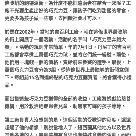
條陡峭的鮑德溫街，為什麼不能把這兩者在結合一起呢？工
廠不光要生產出好的巧克力豆，讓孩子們吃到甜蜜的零食，
更要多為孩子做一些事，去回饋社會才可以。
於是在2002年，當地的吉百利工廠，就在這條世界最陡峭
的街上開展了一個活動，活動的名字叫「巧克力豆奔跑大
賽」。活動的規則非常簡單，年的7月1日，丹尼丁的吉百利
工廠都會準備上萬個巧克力球，並將它們統一編號。隨後，
他們用一塊錢一個的價格，賣給前來參賽的選手。最後，上
萬個巧克力豆會分為3組，從這條世界上最陡峭的街傾盆倒
下。每組前15名到達終點的巧克力豆購買者，將會獲得小禮
品。
而出售這些巧克力豆獲得的全部的收益，工廠將捐獻給慈善
機構，用於救治絕症患者兒童、助無家可歸的孩子等等。
讓工廠負責人沒想到的是，這個活動的受歡迎的程度，遠遠
超過了他的想像！別說當地人了，紐西蘭其他地方以及世界
其他各地的人，聽到這樣有意思也有特殊意義的活動，紛紛