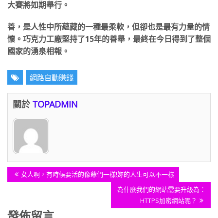
大賽將如期舉行。
善，是人性中所蘊藏的一種最柔軟，但卻也是最有力量的情
懷。巧克力工廠堅持了15年的善舉，最終在今日得到了整個
國家的湧泉相報。
網路自動賺錢
關於
TOPADMIN
文
Previous
女人啊，有時候要活的像爺們一樣!妳的人生可以不一樣
章
Post:
Next
為什麼我們的網站需要升級為：
導
Post:
HTTPS加密網站呢？
覽
發佈留言