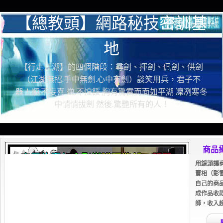
【總教頭】網路秘技密訓基
地
【行走江湖】的四個階段：尋劍、揮劍、佩劍、供劍
（江湖無招.手中無劍.心中有劍）談笑用兵，君子不
器！順.不妄喜 逆.不惶餒 胸有驚雷而面如平湖 凜冽寒冬
中悄悄拔劍 然後.驚艷所有的人！