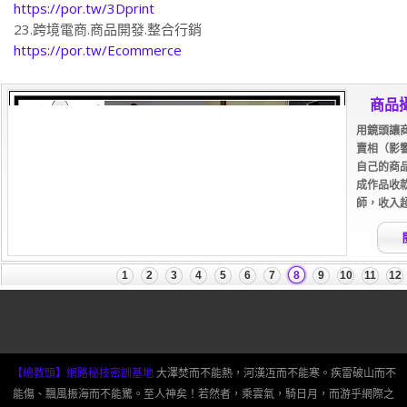
https://por.tw/3Dprint
23.跨境電商.商品開發.整合行銷
https://por.tw/Ecommerce
【總教頭】網路秘技密訓基地
大澤焚而不能熱，河漢冱而不能寒。疾雷破山而不
能傷、飄風振海而不能驚。至人神矣！若然者，乘雲氣，騎日月，而游乎網際之