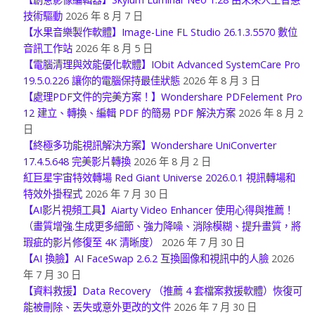
技術驅動
2026 年 8 月 7 日
【水果音樂製作軟體】Image-Line FL Studio 26.1.3.5570 數位
音訊工作站
2026 年 8 月 5 日
【電腦清理與效能優化軟體】IObit Advanced SystemCare Pro
19.5.0.226 讓你的電腦保持最佳狀態
2026 年 8 月 3 日
【處理PDF文件的完美方案！】Wondershare PDFelement Pro
12 建立、轉換、編輯 PDF 的簡易 PDF 解決方案
2026 年 8 月 2
日
【終極多功能視訊解決方案】Wondershare UniConverter
17.4.5.648 完美影片轉換
2026 年 8 月 2 日
紅巨星宇宙特效轉場 Red Giant Universe 2026.0.1 視訊轉場和
特效外掛程式
2026 年 7 月 30 日
【AI影片視頻工具】Aiarty Video Enhancer 使用心得與推薦！
（畫質增強.生成更多細節、強力降噪、消除模糊、提升畫質，將
瑕疵的影片修復至 4K 清晰度）
2026 年 7 月 30 日
【AI 換臉】AI FaceSwap 2.6.2 互換圖像和視訊中的人臉
2026
年 7 月 30 日
【資料救援】Data Recovery （推薦 4 套檔案救援軟體）恢復可
能被刪除、丟失或意外更改的文件
2026 年 7 月 30 日