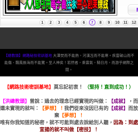
【總教頭】網路秘技密訓基地
大澤焚而不能熱，河漢冱而不能寒。疾雷破山而不
能傷、飄風振海而不能驚。至人神矣！若然者，乘雲氣，騎日月，而游乎網際之
間。
【網路技術密訓基地】
莫忘記初衷！
（堅持！直到成功！）
【洪總教頭】
曾說：過去的理念已經實現的叫做：
【成就】
，而
還未實現的就叫：
【夢想】！
我們從來沒因已有的
【成就】
而放
棄
【夢想】！
唯有你我知道的秘密，就不可能到處去說給別人聽，
因為：到處
宣揚的就不叫做【密技】！