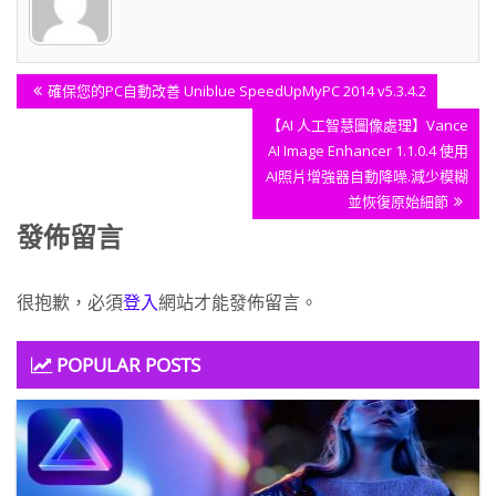
文
Previous
確保您的PC自動改善 Uniblue SpeedUpMyPC 2014 v5.3.4.2
章
Post:
Next
【AI 人工智慧圖像處理】Vance
導
Post:
AI Image Enhancer 1.1.0.4 使用
覽
AI照片增強器自動降噪.減少模糊
並恢復原始細節
發佈留言
很抱歉，必須
登入
網站才能發佈留言。
POPULAR POSTS