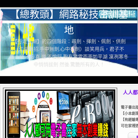
【總教頭】網路秘技密訓基
地
【行走江湖】的四個階段：尋劍、揮劍、佩劍、供劍
（江湖無招.手中無劍.心中有劍）談笑用兵，君子不
器！順.不妄喜 逆.不惶餒 胸有驚雷而面如平湖 凜冽寒冬
中悄悄拔劍 然後.驚艷所有的人！