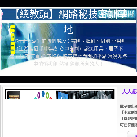
【總教頭】網路秘技密訓基
地
【行走江湖】的四個階段：尋劍、揮劍、佩劍、供劍
（江湖無招.手中無劍.心中有劍）談笑用兵，君子不
器！順.不妄喜 逆.不惶餒 胸有驚雷而面如平湖 凜冽寒冬
中悄悄拔劍 然後.驚艷所有的人！