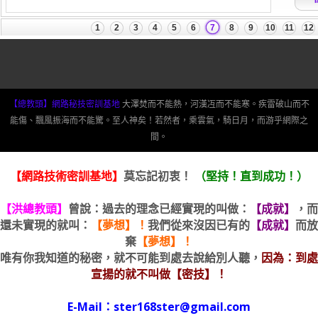
【總教頭】網路秘技密訓基地
大澤焚而不能熱，河漢冱而不能寒。疾雷破山而不
能傷、飄風振海而不能驚。至人神矣！若然者，乘雲氣，騎日月，而游乎網際之
間。
【網路技術密訓基地】
莫忘記初衷！
（堅持！直到成功！）
【洪總教頭】
曾說：過去的理念已經實現的叫做：
【成就】
，而
還未實現的就叫：
【夢想】！
我們從來沒因已有的
【成就】
而放
棄
【夢想】！
唯有你我知道的秘密，就不可能到處去說給別人聽，
因為：到處
宣揚的就不叫做【密技】！
E-Mail：ster168ster@gmail.com