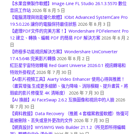
技術驅動
2026 年 8 月 7 日
【水果音樂製作軟體】Image-Line FL Studio 26.1.3.5570 數位
音訊工作站
2026 年 8 月 5 日
【電腦清理與效能優化軟體】IObit Advanced SystemCare Pro
19.5.0.226 讓你的電腦保持最佳狀態
2026 年 8 月 3 日
【處理PDF文件的完美方案！】Wondershare PDFelement Pro
12 建立、轉換、編輯 PDF 的簡易 PDF 解決方案
2026 年 8 月 2
日
【終極多功能視訊解決方案】Wondershare UniConverter
17.4.5.648 完美影片轉換
2026 年 8 月 2 日
紅巨星宇宙特效轉場 Red Giant Universe 2026.0.1 視訊轉場和
特效外掛程式
2026 年 7 月 30 日
【AI影片視頻工具】Aiarty Video Enhancer 使用心得與推薦！
（畫質增強.生成更多細節、強力降噪、消除模糊、提升畫質，將
瑕疵的影片修復至 4K 清晰度）
2026 年 7 月 30 日
【AI 換臉】AI FaceSwap 2.6.2 互換圖像和視訊中的人臉
2026
年 7 月 30 日
【資料救援】Data Recovery （推薦 4 套檔案救援軟體）恢復可
能被刪除、丟失或意外更改的文件
2026 年 7 月 30 日
【網頁設計】WYSIWYG Web Builder 21.1.2（所見即所得編輯