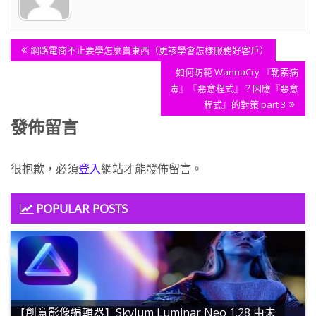
文
Previous
網路電商不止要學怎麼賣東西（更該學會怎樣服務好客戶）
章
Post:
Next
如何防範 WannaCry 『勒索病
導
Post:
毒』『惡意程式』？因應『惡意
覽
程式』的對策 part 3
發佈留言
很抱歉，必須
登入
網站才能發佈留言。
POPULAR POSTS