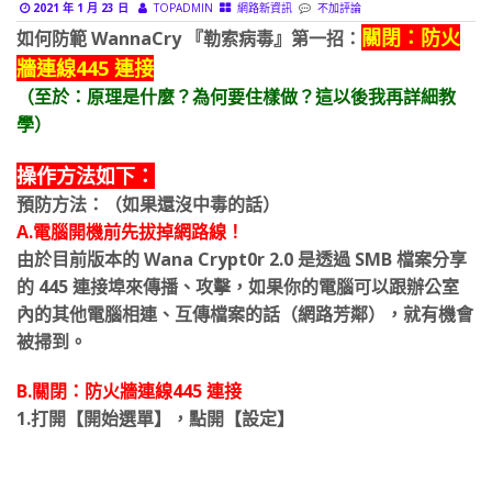
2021 年 1 月 23 日
TOPADMIN
網路新資訊
不加評論
關閉：防火
如何防範 WannaCry 『勒索病毒』第一招：
牆連線445 連接
（至於：原理是什麼？為何要住樣做？這以後我再詳細教
學）
操作方法如下：
預防方法：（如果還沒中毒的話）
A.電腦開機前先拔掉網路線！
由於目前版本的 Wana Crypt0r 2.0 是透過 SMB 檔案分享
的 445 連接埠來傳播、攻擊，如果你的電腦可以跟辦公室
內的其他電腦相連、互傳檔案的話（網路芳鄰），就有機會
被掃到。
B.關閉：防火牆連線445 連接
1.打開【開始選單】，點開【設定】