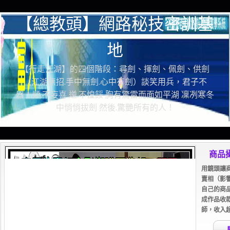
【總教頭】網路秘技密訓基
地
【行走江湖】的四個階段：尋劍、揮劍、佩劍、供劍
（江湖無招.手中無劍.心中有劍）談笑用兵，君子不
器！順.不妄喜 逆.不惶餒 胸有驚雷而面如平湖 凜冽寒冬
中悄悄拔劍 然後.驚艷所有的人！