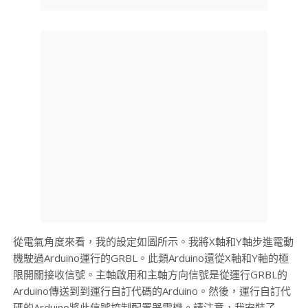
從電氣角度來看，我的設定如圖所示。我將X軸和Y軸步進電動
機駛過Arduino運行的GRBL。此類Arduino還從X軸和Y軸的極
限開關接收信號。主軸啟用和主軸方向信號是從運行GRBL的
Arduino傳送到到運行自訂代碼的Arduino。然後，運行自訂代
碼的Arduino將此信號控制配置器電機。請注意，我安裝了