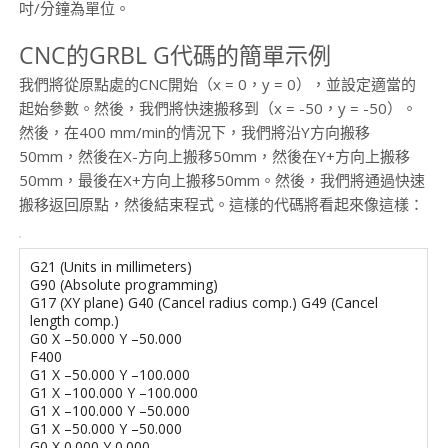
吋/分鐘為單位。
CNC的GRBL G代碼的簡單示例
我們將從原點處的CNC開始（x = 0，y = 0），並設定適當的
起始參數。然後，我們將快速搬移到（x = -50，y = -50）。
然後，在400 mm/min的情況下，我們將沿Y方向搬移
50mm，然後在X-方向上搬移50mm，然後在Y+方向上搬移
50mm，最後在X+方向上搬移50mm。然後，我們將通過快速
搬移返回原點，然後結束程式。這樣的代碼將看起來像這樣：
G21
(
Units
in
millimeters
)
G90
(
Absolute
programming
)
G17
(
XY
plane
)
G40
(
Cancel
radius
comp
.
)
G49
(
Cancel
length
comp
.
)
G0
X
–
50.000
Y
–
50.000
F400
G1
X
–
50.000
Y
–
100.000
G1
X
–
100.000
Y
–
100.000
G1
X
–
100.000
Y
–
50.000
G1
X
–
50.000
Y
–
50.000
G0
X
0.000
Y
0.000