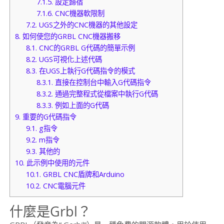
7.1.5.
設定歸宿
7.1.6.
CNC機器軟限制
7.2.
UGS之外的CNC機器的其他設定
8.
如何使您的GRBL CNC機器搬移
8.1.
CNC的GRBL G代碼的簡單示例
8.2.
UGS可視化上述代碼
8.3.
在UGS上執行G代碼指令的模式
8.3.1.
直接在控制台中輸入G代碼指令
8.3.2.
通過完整程式從檔案中執行G代碼
8.3.3.
例如上面的G代碼
9.
重要的G代碼指令
9.1.
g指令
9.2.
m指令
9.3.
其他的
10.
此示例中使用的元件
10.1.
GRBL CNC盾牌和Arduino
10.2.
CNC電腦元件
什麼是Grbl？