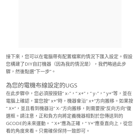
接下來，您可以在電腦帶有配置檔案的情況下匯入設定。假設
您構建了DIY自訂機器（因為我的情況是），我們略過此步
驟，然後點選“下一步”。
為您的電機布線設定的UGS
在此步驟中，您必須按按鈕“ x-”，“ x+”，“ y-”，“ y+”等，並在
電腦上確認，當您按“ x+”時，機器會沿“ x+”方向搬移。如果按
“ X+”，並且看到機器沿“ X-”方向搬移，則需要按“反向方向”復
選框。請注意，正和負方向將定義機器相對於您傳送到的
GCODE的未來運動。 “ X+”應為正確，“ Y+”應垂直向上，從您
看的角度來看。只需確保保持一致即可。