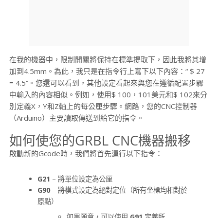
在我的機器中，限制開關將保持在標準提取下，因此我將其增
加到4.5mm。為此，我只是在指令行上寫下以下內容：“ $ 27
= 4.5”。您還可以看到，其他設定看起來與您在遵循配置步驟
中輸入的內容相似。例如，使用$ 100，101美元和$ 102來分
別定義X，Y和Z軸上的每公厘步驟。網路，您的CNC控制器
（Arduino）主要讀取傳送到給它的指令。
如何使您的GRBL CNC機器搬移
啟動新的Gcode時，我們將首先運行以下指令：
G21
– 將單位設定為公厘
G90
– 將模式設定為絕對定位（所有坐標均相對於
原點）
如果願意，可以使用
G91
定義所