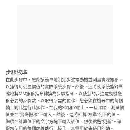
步驟校準
在此步驟中，您應該簡單地制定步進電動機並測量實際搬移，
以獲得每公厘價值的實際系統步驟。然後，這將使系統能夠準
確地將MM搬移指令轉換為步驟指令，以使您的步進電動機搬
移必要的步驟數，以取得所需的位移。您必須在機器中的每個
軸上對此進行此操作。在我的X軸和Y軸上。一旦踩踏，測量價
值並在“實際搬移”下輸入。然後，這將計算“校準”列下的值。
繼續在計算值下的文字方塊下輸入該值，然後點選“更新”。確
保您使用的每個軸線執行此操作。無需用於未使用的軸。