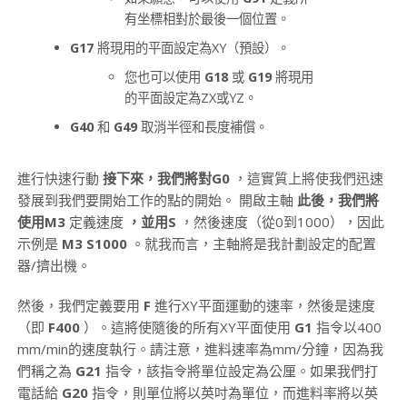
有坐標相對於最後一個位置。
G17
將現用的平面設定為XY（預設）。
您也可以使用
G18
或
G19
將現用
的平面設定為ZX或YZ。
G40
和
G49
取消半徑和長度補償。
進行快速行動
接下來，我們將對G0
，這實質上將使我們迅速
發展到我們要開始工作的點的開始。 開啟主軸
此後，我們將
使用M3
定義速度
，並用S
，然後速度（從0到1000），因此
示例是
M3 S1000
。就我而言，主軸將是我計劃設定的配置
器/擠出機。
然後，我們定義要用
F
進行XY平面運動的速率，然後是速度
（即
F400
）。這將使隨後的所有XY平面使用
G1
指令以400
mm/min的速度執行。請注意，進料速率為mm/分鐘，因為我
們稱之為
G21
指令，該指令將單位設定為公厘。如果我們打
電話給
G20
指令，則單位將以英吋為單位，而進料率將以英