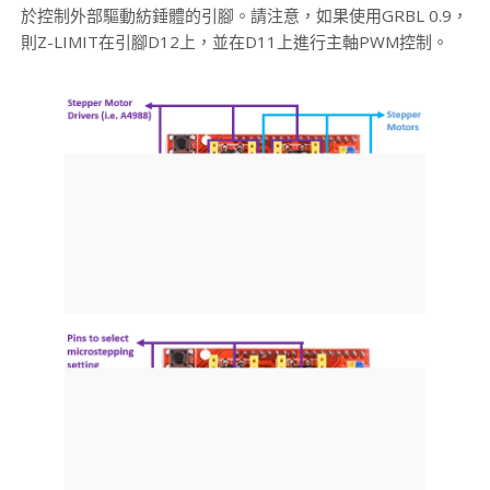
於控制外部驅動紡錘體的引腳。請注意，如果使用GRBL 0.9，
則Z-LIMIT在引腳D12上，並在D11上進行主軸PWM控制。