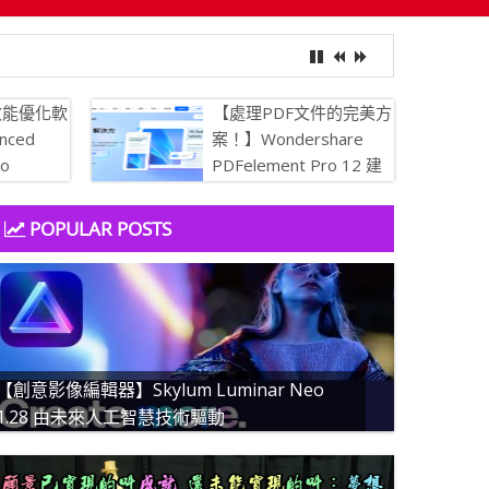
效能優化軟
【處理PDF文件的完美方
nced
案！】Wondershare
ro
PDFelement Pro 12 建
 讓你的電腦保
立、轉換、編輯 PDF 的
簡易 PDF 解決方案
POPULAR POSTS
【創意影像編輯器】Skylum Luminar Neo
1.28 由未來人工智慧技術驅動