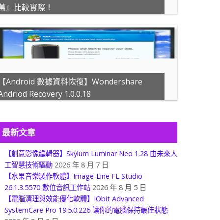
萬』比較實際！
【Android 數據資料恢復】Wondershare
Andriod Recovery 1.0.0.18
最新文章
【創意影像編輯器】Skylum Luminar Neo 1.28 由未來人
工智慧技術驅動
2026 年 8 月 7 日
【水果音樂製作軟體】Image-Line FL Studio
26.1.3.5570 數位音訊工作站
2026 年 8 月 5 日
【電腦清理與效能優化軟體】IObit Advanced
SystemCare Pro 19.5.0.226 讓你的電腦保持最佳狀態