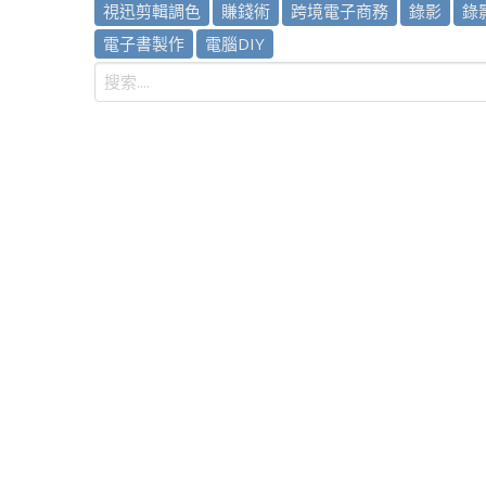
視迅剪輯調色
賺錢術
跨境電子商務
錄影
錄
電子書製作
電腦DIY