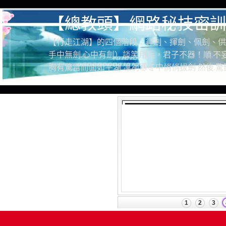
【總教頭】網路秘技密訓
【行走江湖】的四個階段：尋劍、揮劍、佩劍、供
手中無劍.心中有劍）談笑用兵，君子不器！順.不妄
胸有驚雷而面如平湖 凜冽寒冬中悄悄拔劍 然後.