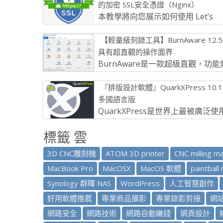
的加密 SSL安全憑證（Nginx）
本教學將向您展示如何使用 Let’s
Encrypt 的加密證書頒發機構免費
【輕量級刻錄工具】BurnAware 12.5
發的TLS證書在Linux主機上 […]
具有超直觀的操作面界
BurnAware是一款超級直觀，功能
全的免費光碟燒錄軟體，具有使用
『排版設計軟體』QuarkXPress 10.1
友好和清晰的介面。 它支援所有標準光存 […]
多國語言版
QuarkXPress是世界上最被廣泛使
的版面設計軟體。無可比擬的先進
標籤 雲
品QuarkXPress是世界上出版 […]
3D CNC雕刻機
ATOM 3D printer
CNC milling ma
MacBook Pro
MacOSX
MacOS 軟體
paintball
Synology 群暉 NAS
WordPress
人工智慧創作
好用軟體推薦
專業商品攝影
專業錄影剪接
網
網路安全
網路技術
網路自動賺錢
網頁設計