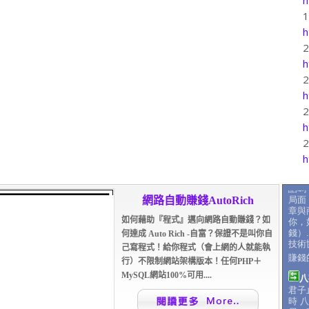
h
h
h
h
h