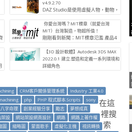
v4.9.2.70
DAZ Studio是使用虛擬人物，動物，
頒
道具，車輛，配件，環境等設計獨特
你愛台灣嗎？MIT標章（就愛台灣
數字藝術和動畫的完美工具。 只需選取 […]
MIT）台灣製造，物超所值！
齊
剛剛看到新聞：MIT標章氾濫 產品4
者
年多200倍 經濟部工業局自二○一○年
【3D 設計軟體】Autodesk 3DS MAX
開始推動「ＭＩＴ微笑標章」，起初是為 […]
2022.0.1 建立.塑造和定義一系列環境和
用
詳細角色
Autodesk 3DS Max軟體提供了高效
產
的新工具，加速的效能以及簡化的工作流程，有助於
提高藝術家和設計師 […]
chining
CRM客戶關係管理系統
Industry 工業4.0
 machining
php
PHP 程式腳本.Scripts
sony
在這
八字命理
創業經驗分享
勵志
夢想成真
裡搜
站架設
網站架設網頁設計
網路
網路上著作權
索
縮圖
縮略圖
蒙面歌手
虛擬化主機
視訊轉換