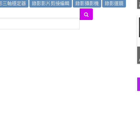
影三軸穩定器
錄影影片剪接編輯
錄影攝影機
錄影運鏡