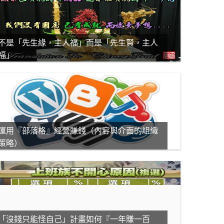
不是「先生緣，主人福」而是「先生賢，主人
福」
運用『部落格』經營賺錢（內容與介面的組織
策略）
「沒錢只能怪自己」計畫如何『一年賺一百