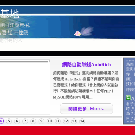
基地
劍（江湖無招.
喜 逆.不惶餒
驚艷所有的人！