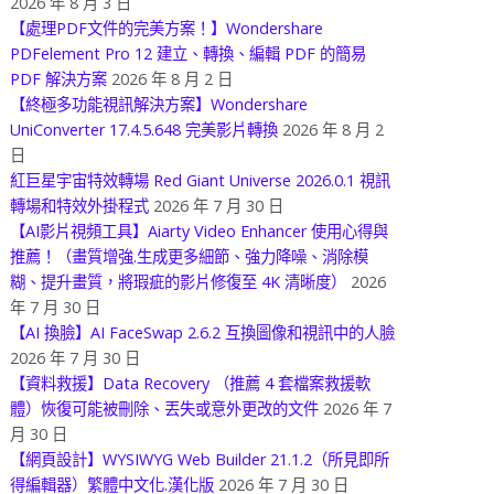
2026 年 8 月 3 日
【處理PDF文件的完美方案！】Wondershare
PDFelement Pro 12 建立、轉換、編輯 PDF 的簡易
PDF 解決方案
2026 年 8 月 2 日
【終極多功能視訊解決方案】Wondershare
UniConverter 17.4.5.648 完美影片轉換
2026 年 8 月 2
日
紅巨星宇宙特效轉場 Red Giant Universe 2026.0.1 視訊
轉場和特效外掛程式
2026 年 7 月 30 日
【AI影片視頻工具】Aiarty Video Enhancer 使用心得與
推薦！（畫質增強.生成更多細節、強力降噪、消除模
糊、提升畫質，將瑕疵的影片修復至 4K 清晰度）
2026
年 7 月 30 日
【AI 換臉】AI FaceSwap 2.6.2 互換圖像和視訊中的人臉
2026 年 7 月 30 日
【資料救援】Data Recovery （推薦 4 套檔案救援軟
體）恢復可能被刪除、丟失或意外更改的文件
2026 年 7
月 30 日
【網頁設計】WYSIWYG Web Builder 21.1.2（所見即所
得編輯器）繁體中文化.漢化版
2026 年 7 月 30 日