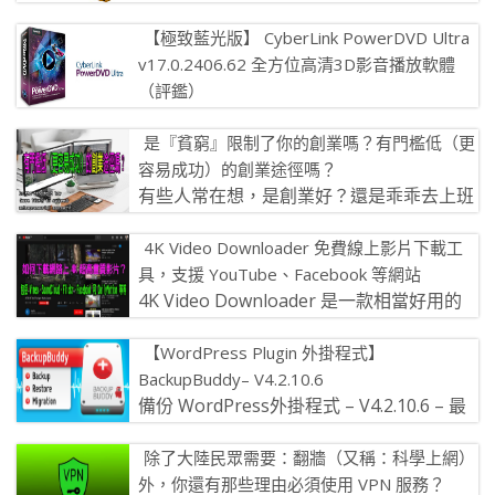
的軟體 不管是要新增、擷取、製造、編輯、
【極致藍光版】 CyberLink PowerDVD Ultra
壓縮或是將資料切割成兩個 […]
v17.0.2406.62 全方位高清3D影音播放軟體
（評鑑）
PowerDVD Ultra 極致藍光版 是一套全方位
是『貧窮』限制了你的創業嗎？有門檻低（更
高清3D影音播放軟體 極致藍光版 CyberLink P […]
容易成功）的創業途徑嗎？
有些人常在想，是創業好？還是乖乖去上班
（朝九晚五）把人生前途寄望於資方好呢？
4K Video Downloader 免費線上影片下載工
是『貧窮』限制了你的創業嗎？那萬 […]
具，支援 YouTube、Facebook 等網站
4K Video Downloader 是一款相當好用的
軟體 使用者可以透過它快速從 YouTube 網
【WordPress Plugin 外掛程式】
站下載 […]
BackupBuddy– V4.2.10.6
備份 WordPress外掛程式 – V4.2.10.6 – 最
新版本 BackupB […]
除了大陸民眾需要：翻牆（又稱：科學上網）
外，你還有那些理由必須使用 VPN 服務？