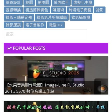
網頁設計
縮圖
縮略圖
蒙面歌手
虛擬化主機
視訊轉換
視迅剪輯調色
賺錢術
跨境電子商務
錄影
錄影三軸穩定器
錄影影片剪接編輯
錄影攝影機
錄影運鏡
電子書製作
電腦DIY
POPULAR POSTS
【水果音樂製作軟體】Image-Line FL Studio
26.1.3.5570 數位音訊工作站