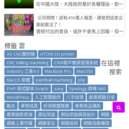
在中國大陸，大陸政府基於各種理由，對一
些網路進行『封鎖』『屏蔽』….那大陸民眾
公司倒閉！卻有450萬人報恩，硬是把這家企
只好：翻牆（又稱：科 […]
業給救活了！
曾經付出的善良，或許不會馬上回報，但一
定會在另外空間的關鍵點，得以彌補。 經營
標籤 雲
不善，公司倒閉這本來是再正常不過 […]
3D CNC雕刻機
ATOM 3D printer
在這裡
CNC milling machining
CRM客戶關係管理系統
搜索
Industry 工業4.0
MacBook Pro
MacOSX
MacOS 軟體
paintball machining
php
PHP 程式腳本.Scripts
sony
Synology 群暉 NAS
WordPress
人工智慧創作
八字命理
創業經驗分享
勵志
夢想成真
好用軟體推薦
專業商品攝影
專業錄影剪接
網站架設
網站架設網頁設計
網路
網路上著作權
網路安全
網路技術
網路自動賺錢