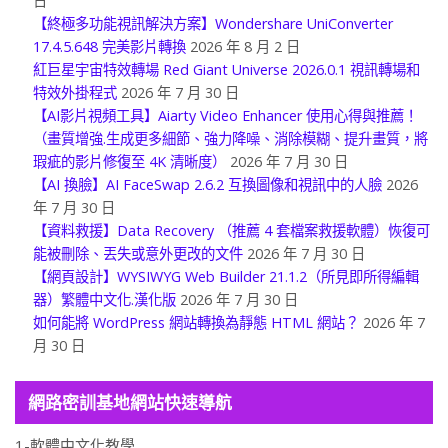
日
【終極多功能視訊解決方案】Wondershare UniConverter
17.4.5.648 完美影片轉換
2026 年 8 月 2 日
紅巨星宇宙特效轉場 Red Giant Universe 2026.0.1 視訊轉場和
特效外掛程式
2026 年 7 月 30 日
【AI影片視頻工具】Aiarty Video Enhancer 使用心得與推薦！
（畫質增強.生成更多細節、強力降噪、消除模糊、提升畫質，將
瑕疵的影片修復至 4K 清晰度）
2026 年 7 月 30 日
【AI 換臉】AI FaceSwap 2.6.2 互換圖像和視訊中的人臉
2026
年 7 月 30 日
【資料救援】Data Recovery （推薦 4 套檔案救援軟體）恢復可
能被刪除、丟失或意外更改的文件
2026 年 7 月 30 日
【網頁設計】WYSIWYG Web Builder 21.1.2（所見即所得編輯
器）繁體中文化.漢化版
2026 年 7 月 30 日
如何能將 WordPress 網站轉換為靜態 HTML 網站？
2026 年 7
月 30 日
網路密訓基地網站快速導航
1-軟體中文化教學