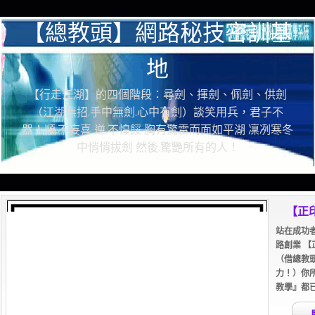
【總教頭】網路秘技密訓基
地
【行走江湖】的四個階段：尋劍、揮劍、佩劍、供劍
（江湖無招.手中無劍.心中有劍）談笑用兵，君子不
器！順.不妄喜 逆.不惶餒 胸有驚雷而面如平湖 凜冽寒冬
中悄悄拔劍 然後.驚艷所有的人！