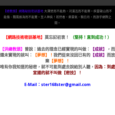
【總教頭】網路秘技密訓基地
大澤焚而不能熱，河漢冱而不能寒。疾雷破山而不
能傷、飄風振海而不能驚。至人神矣！若然者，乘雲氣，騎日月，而游乎網際之
間。
【網路技術密訓基地】
莫忘記初衷！
（堅持！直到成功！）
【洪總教頭】
曾說：過去的理念已經實現的叫做：
【成就】
，而
還未實現的就叫：
【夢想】！
我們從來沒因已有的
【成就】
而放
棄
【夢想】！
唯有你我知道的秘密，就不可能到處去說給別人聽，
因為：到處
宣揚的就不叫做【密技】！
E-Mail：ster168ster@gmail.com