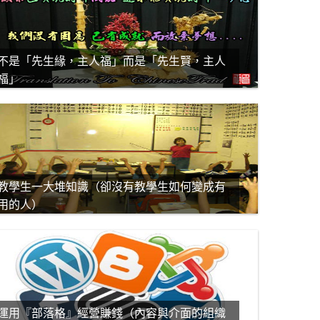
不是「先生緣，主人福」而是「先生賢，主人
福」
教學生一大堆知識（卻沒有教學生如何變成有
用的人）
運用『部落格』經營賺錢（內容與介面的組織