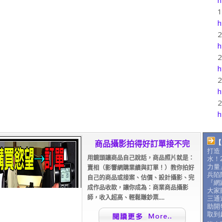
h
h
h
h
h