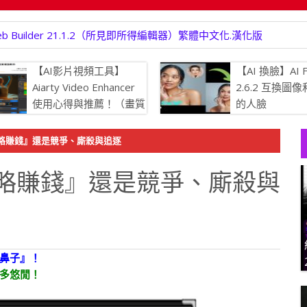
b Builder 21.1.2（所見即所得編輯器）繁體中文化.漢化版
【AI影片視頻工具】
【AI 換臉】AI F
Aiarty Video Enhancer
2.6.2 互換圖
使用心得與推薦！（畫質
的人臉
增強.生成更多細節、強
消除模糊、提升畫質，將瑕疵的
略賺錢』還是競爭、廝殺與追逐
 4K 清晰度）
略賺錢』還是競爭、廝殺與
鼻子』！
多悠閒！