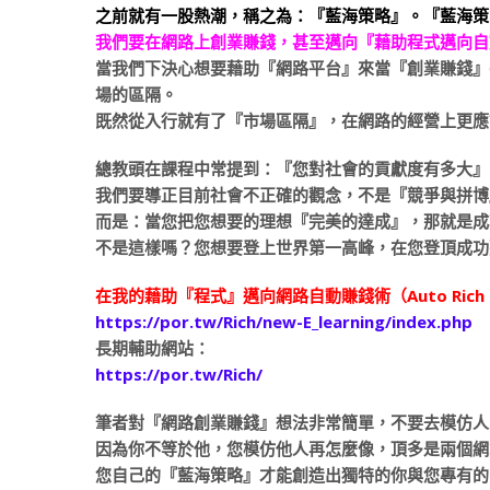
之前就有一股熱潮，稱之為：『藍海策略』。『藍海策
我們要在網路上創業賺錢，甚至邁向『藉助程式邁向自
當我們下決心想要藉助『網路平台』來當『創業賺錢』
場的區隔。
既然從入行就有了『市場區隔』，在網路的經營上更應
總教頭在課程中常提到：『您對社會的貢獻度有多大』
我們要導正目前社會不正確的觀念，不是『競爭與拼博
而是：當您把您想要的理想『完美的達成』，那就是成
不是這樣嗎？您想要登上世界第一高峰，在您登頂成功
在我的藉助『程式』邁向網路自動賺錢術（Auto Rich
https://por.tw/Rich/new-E_learning/index.php
長期輔助網站：
https://por.tw/Rich/
筆者對『網路創業賺錢』想法非常簡單，不要去模仿人
因為你不等於他，您模仿他人再怎麼像，頂多是兩個網
您自己的『藍海策略』才能創造出獨特的你與您專有的