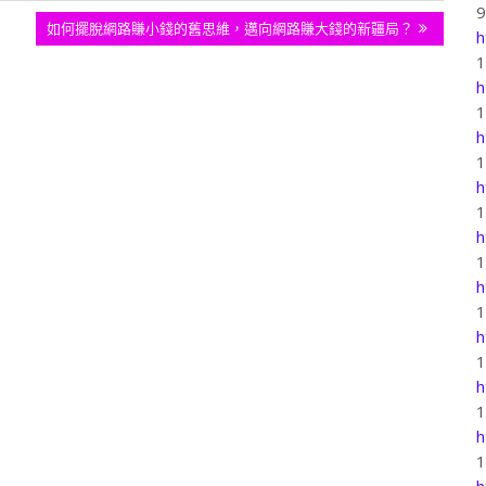
Next
如何擺脫網路賺小錢的舊思維，邁向網路賺大錢的新疆局？
h
Post:
h
h
h
h
h
h
h
h
h