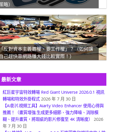
策略）
「反對資本主義霸權、要工作權」？（如何讓
自己趕快靠網路賺大錢比較實際！）
最新文章
紅巨星宇宙特效轉場 Red Giant Universe 2026.0.1 視訊
轉場和特效外掛程式
2026 年 7 月 30 日
【AI影片視頻工具】Aiarty Video Enhancer 使用心得與
推薦！（畫質增強.生成更多細節、強力降噪、消除模
糊、提升畫質，將瑕疵的影片修復至 4K 清晰度）
2026
年 7 月 30 日