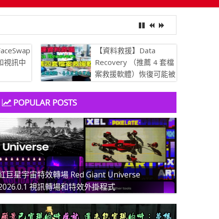
aceSwap
【資料救援】Data
像和視訊中
Recovery （推薦 4 套檔
案救援軟體）恢復可能被
刪除、丟失或意外更改的
文件
POPULAR POSTS
紅巨星宇宙特效轉場 Red Giant Universe
2026.0.1 視訊轉場和特效外掛程式