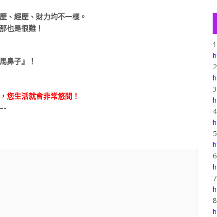
歷、經歷、財力均不一樣。
那也是很難！
h
馬鼻子』！
h
，您生活就會非常悠閒！
h
-
h
h
h
h
h