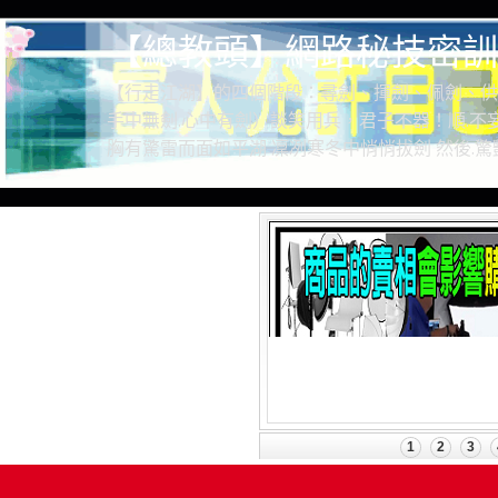
【總教頭】網路秘技密訓
【行走江湖】的四個階段：尋劍、揮劍、佩劍、供
手中無劍.心中有劍）談笑用兵，君子不器！順.不妄
胸有驚雷而面如平湖 凜冽寒冬中悄悄拔劍 然後.