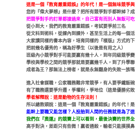
這是一個『教育嚴重錯誤』的年代！是一個無味競爭與
您的『偉大夢想』是什麼？把所有競爭對手都幹掉？成
把競爭對手的訂單都搶過來，自己富有而別人無飯可吃
從小到大，我們的教育嚴重錯誤，考試要爭前三名
從文科到術科，從課內到課外，甚至生活上的每一個活
大家讀同樣的書本內容，培育同樣的『樣版』方式的下
把前幾名優秀的，稱為好學生（以後是有用之人）
班級內小競爭對手可能要贏有幾十人，到年同級競爭變
學校與學校之間的競爭那就是要贏幾千人，到了升學聯
成者為王？那無法上榜者，就是永無翻身的失敗一族嗎
進入社會謀職，公家職務難非常競爭，有人要爭鐵飯碗
有了職務還要爭升遷，爭權利，爭地位（這是優勝劣敗
學者解釋說：這是動物的生存法則！
所以總教頭說：這是一個『教育嚴重錯誤』的年代！是
能幹上要職又能怎樣？人投胎到人間的任務就是為了這
我們在『奧運』的競賽上可以看到，最後決賽的世界全
高手對決，差距只有些微！贏者通殺，輸者只能摸摸鼻