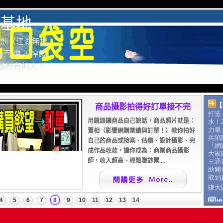
基地
劍（江湖無招.
喜 逆.不惶餒
驚艷所有的人！