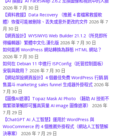
【AI 換臉】AI FaceSwap 2.6.2 互換圖像和視訊中的人臉
2026 年 7 月 30 日
【資料救援】Data Recovery （推薦 4 套檔案救援軟
體）恢復可能被刪除、丟失或意外更改的文件
2026 年 7
月 30 日
【網頁設計】WYSIWYG Web Builder 21.1.2（所見即所
得編輯器）繁體中文化.漢化版
2026 年 7 月 30 日
如何能將 WordPress 網站轉換為靜態 HTML 網站？
2026 年 7 月 30 日
如何在 Debian 11 中進行 ISPConfig（託管控制面板）
安裝與啟用？
2026 年 7 月 30 日
【網站架設網頁設計】4 個最佳免費 WordPress 行銷.銷
售漏斗 marketing sales funnel 生成器外掛程式
2026 年
7 月 30 日
【圖像AI遮罩】Topaz Mask AI Photo （藉助 AI 技術不
需繁瑣筆觸即可獲高質量 AI image 圖像遮罩）
2026 年
7 月 29 日
【ChatGPT AI 人工智慧】運用於 WordPress 與
WooCommerce 的 4 個推薦外掛程式（網站人工智慧解
決專案）
2026 年 7 月 29 日