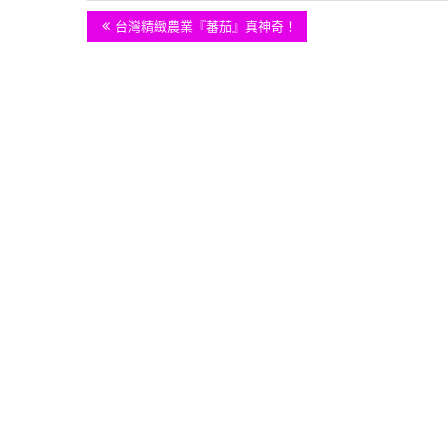
文
Previous
台灣精緻農業『蕃茄』真神奇！
Post:
章
導
覽