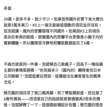
矛盾
20萬。說多不多，說少不少。如果放到國外折算下來大概也
就是3萬多美刀，KS上一兩天能破這個數的項目並非沒有。
但浩斌講，國內的眾籌環境不同國外。如果說KS上的項目
是全民參與的創造，那麼國內的眾籌平台更像是小圈子內的
嘗鮮體驗。所以團隊很冷靜地把籌款數額設在了6萬。
不過也就是同一件事，浩斌稱自己是瘋子。因為下一階段最
主要的事情是開模，“你見過多少（國內的）團隊會找日本
公司開模？”浩斌這麼反問我，這種做法在廣東發生的概率
尤低。
微花園的項目用了進口模具鋼，用了零脫模斜度，而且做了
6套件模具——用浩斌自己的話說就是普通模具3倍多的價
格。浩斌解釋了一下，這個跟結構設計有關；微花園的理念