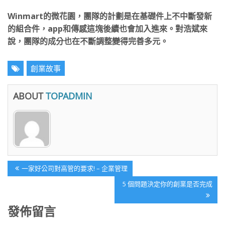
Winmart的微花園，團隊的計劃是在基礎件上不中斷發新
的組合件，app和傳感這塊後續也會加入進來。對浩斌來
說，團隊的成分也在不斷調整變得完善多元。
創業故事
ABOUT
TOPADMIN
文
Previous
一家好公司對高管的要求! – 企業管理
章
Post:
Next
5 個問題決定你的創業是否完成
導
Post:
覽
發佈留言