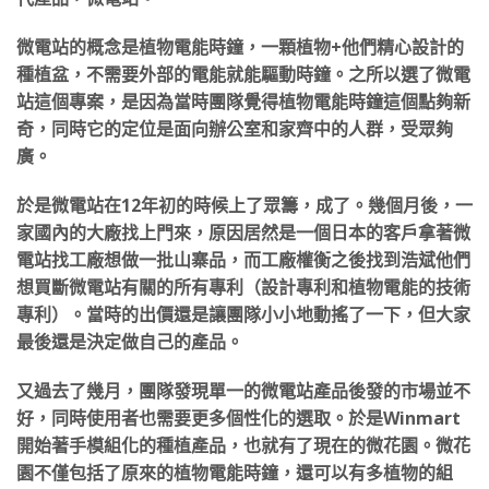
微電站的概念是植物電能時鐘，一顆植物+他們精心設計的
種植盆，不需要外部的電能就能驅動時鐘。之所以選了微電
站這個專案，是因為當時團隊覺得植物電能時鐘這個點夠新
奇，同時它的定位是面向辦公室和家齊中的人群，受眾夠
廣。
於是微電站在12年初的時候上了眾籌，成了。幾個月後，一
家國內的大廠找上門來，原因居然是一個日本的客戶拿著微
電站找工廠想做一批山寨品，而工廠權衡之後找到浩斌他們
想買斷微電站有關的所有專利（設計專利和植物電能的技術
專利）。當時的出價還是讓團隊小小地動搖了一下，但大家
最後還是決定做自己的產品。
又過去了幾月，團隊發現單一的微電站產品後發的市場並不
好，同時使用者也需要更多個性化的選取。於是Winmart
開始著手模組化的種植產品，也就有了現在的微花園。微花
園不僅包括了原來的植物電能時鐘，還可以有多植物的組