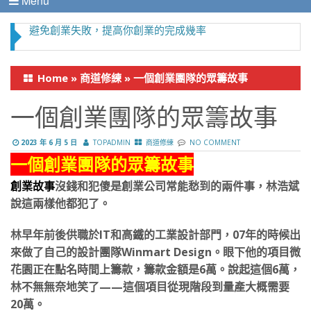
Menu
避免創業失敗，提高你創業的完成幾率
Home
»
商道修練
»
一個創業團隊的眾籌故事
一個創業團隊的眾籌故事
2023 年 6 月 5 日
TOPADMIN
商道修練
NO COMMENT
一個創業團隊的眾籌故事
創業故事
沒錢和犯傻是創業公司常能愁到的兩件事，林浩斌
說這兩樣他都犯了。
林早年前後供職於IT和高鐵的工業設計部門，07年的時候出
來做了自己的設計團隊Winmart Design。眼下他的項目微
花園正在點名時間上籌款，籌款金額是6萬。說起這個6萬，
林不無無奈地笑了——這個項目從現階段到量產大概需要
20萬。