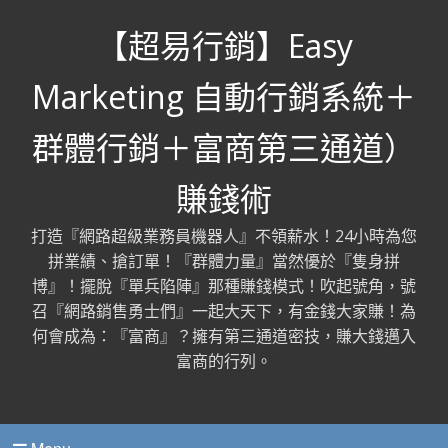
【超易行銷】Easy
Marketing 自動行銷系統＋
群體行銷＋富商第三通道）
賺錢術
打造『網路超級業務員機器人』不領薪水！24小時為您
拼業績、搶訂單！『群體力量』當然優於『隻身拼
博』！擺脫『單兵陷陣』那種賺錢模式！吹起號角，號
召『網路銷售勇士們』一起大天下，有金錢大家賺！為
何會成為：『富商』？擁有第三通道密技，賺大錢邁入
富商的行列。