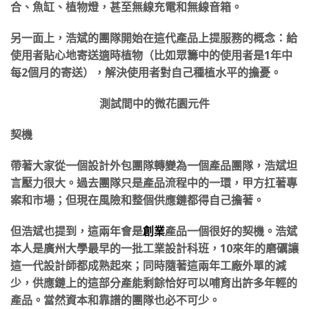
合、魚缸、植物燈，甚至無線充電和無線音箱。
另一面上，浩斌的團隊開始在這代產品上提服務的概念：給
使用者貼心地寄送適時植物（比如眾籌中的使用者是1年中
每2個月的寄送），解決使用者對自己種植水平的擔憂。
測試間中的微花園元件
契機
帶著大家從一個設計外包團隊轉變為一個產品團隊，浩斌坦
言壓力很大。過去團隊只是產品流程中的一環，甲方扛著專
案和市場；但現在風險和整個供應鏈都得自己擔著。
但浩斌也提到，這兩年會是
創業
產品一個很好的契機。浩斌
本人是廣州大學最早的一批工業設計科班，10來年的磨礪讓
這一代設計師都成熟起來；同時隨著這兩年工廠外單的減
少，供應鏈上的這部分產能剩餘恰好可以哺育出許多年輕的
產品。當然資本和靠譜的團隊也必不可少。