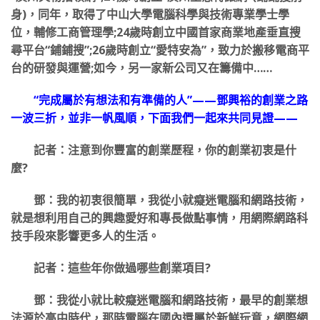
身)，同年，取得了中山大學電腦科學與技術專業學士學
位，輔修工商管理學;24歲時創立中國首家商業地產垂直搜
尋平台“鋪鋪搜”;26歲時創立“愛特安為”，致力於搬移電商平
台的研發與運營;如今，另一家新公司又在籌備中……
“完成屬於有想法和有準備的人”——鄧興裕的創業之路
一波三折，並非一帆風順，下面我們一起來共同見證——
記者：注意到你豐富的創業歷程，你的創業初衷是什
麼?
鄧：我的初衷很簡單，我從小就癡迷電腦和網路技術，
就是想利用自己的興趣愛好和專長做點事情，用網際網路科
技手段來影響更多人的生活。
記者：這些年你做過哪些創業項目?
鄧：我從小就比較癡迷電腦和網路技術，最早的創業想
法源於高中時代，那時電腦在國內還屬於新鮮玩意，網際網