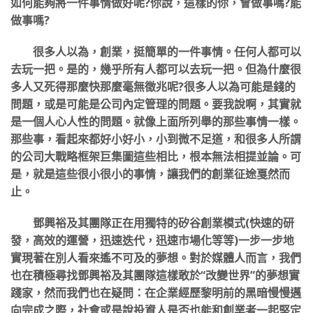
如何能夠將一件事情做好呢?你說，這樣的你，會做事嗎?能
做事嗎?
很多人以為，創業，挺簡單的一件事情。任何人都可以
去玩一把。是的，幾乎所有人都可以去玩一把。但為什麼很
多人又死得那麼快那麼毫無徵兆呢?很多人以為可能是錢的
問題，或是可能是公司內定管理的問題。要我說啊，其實就
是一個人心人性的問題。就像上面所列舉的那些事情一樣。
那些事，看起來都好小好小，小到微不足道，和很多人所謂
的公司大戰略框架巨集圖這些相比，根本無法相提並論。可
是，就是這些很小很小的事情，讓我們的創業征途戛然而
止。
鄧興裕及其團隊正在用獨特的矽谷創業模式(快速的研
發，高效的運營，迅速迭代，迅速市場化等等)一步一步地
實現著在別人看來遙不可及的夢想。對於媒體人而言，我們
也在積極尋找鄧興裕及其團隊這樣敢於“改變世界”的夢想實
踐家，然而我們也在疑問：在企業經歷黎明前的黑暗慢慢邁
向完成之際，社會或是說投資人是否也能和創業者一起堅定