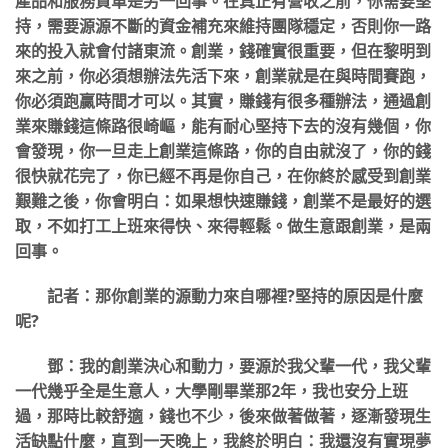
產品和服務買單是另一回事。在真正有營收之前，你需要堅
持，需要源源不斷的資金補充來維持團隊穩定，否則你一路
來的投入就會付諸東流。創業，錢確實很重要，但在黎明到
來之前，你必須想辦法先活下來，創業就是在與時間賽跑，
你必須跑贏時間才可以。其實，賺錢有很多種辦法，通過創
業來賺錢這條路很崎嶇，能有耐心堅持下去的沒有幾個，你
會發現，你一旦走上創業這條路，你的自由就沒了，你的錢
很快就花完了，你已經不再是你自己，在你終於感受到創業
艱難之後，你會明白：如果想快速賺錢，創業不是最好的選
取，不如打工上班來得快、來得輕鬆。做生意跟創業，是兩
回事。
記者：那你創業的源動力來自哪裡?堅持的原因是什麼
呢?
鄧：我的創業決心和動力，要源於我父輩一代，我父輩
一代幾乎全是生意人，大學剛畢業那2年，我也安分上班
過，那時比較舒適，錢也不少，後來做著做著，逐漸發現生
活缺點什麼，直到一天晚上，我終於明白：我還沒有實現夢