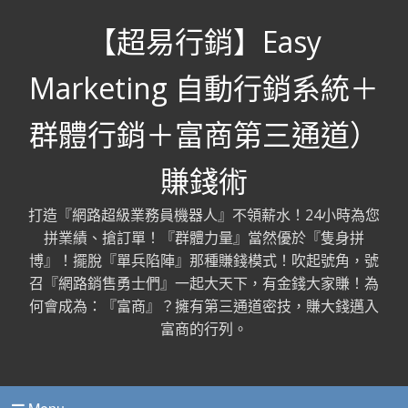
【超易行銷】Easy
Marketing 自動行銷系統＋
群體行銷＋富商第三通道）
賺錢術
打造『網路超級業務員機器人』不領薪水！24小時為您
拼業績、搶訂單！『群體力量』當然優於『隻身拼
博』！擺脫『單兵陷陣』那種賺錢模式！吹起號角，號
召『網路銷售勇士們』一起大天下，有金錢大家賺！為
何會成為：『富商』？擁有第三通道密技，賺大錢邁入
富商的行列。