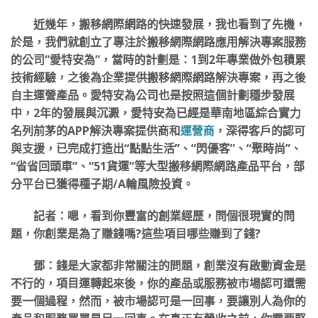
近幾年，搬移網際網路的快速發展，我也看到了先機，
於是，我們就創立了專注於搬移網際網路應用解決專案服務
的公司“愛特安為”，當時的計劃是：1到2年專業做外包積累
技術經驗，之後為企業提供搬移網際網路解決專案，再之後
自主運營產品。愛特安為公司也是按照這個計劃穩步發展
中，2年的發展與沉澱，愛特安為已經是華南地區綜合實力
名列前茅的APP解決專案提供商和
運營商
，深得客戶的認可
與支援，已完成打造出“點點生活”、“閃優客”、“聚時尚”、
“省省回頭車”、“51貨運”等大型搬移網際網路產品平台，部
分平台已獲得種子期/A輪風險投資。
記者：嗯，看到你豐富的創業經歷，問個很現實的問
題，你創業是為了賺錢嗎?這些項目哪些賺到了錢?
鄧：錢是大家都非常關注的問題，創業沒有啟動資金是
不行的，項目運轉起來後，你的產品或服務被市場認可還需
要一個過程，然而，被市場認可是一回事，要讓別人為你的