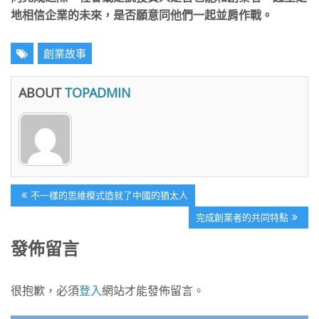
地相信企業的未來，是否願意同他們一起並肩作戰。
創業故事
ABOUT
TOPADMIN
文
Previous
不一樣的思維模式造就了中國的猶太人
章
Post:
Next
完成創業者的共同特點
導
Post:
發佈留言
覽
很抱歉，必須
登入
網站才能發佈留言。