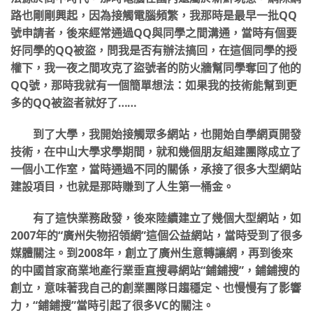
路也剛剛興起，因為接觸電腦頻繁，我那時是最早一批QQ
號申請者，後來經常通過QQ與同學之間溝通，當時有個要
好同學的QQ被盜，問我是否有辦法搞回，在這個同學的授
權下，我一夜之間攻克了盜號者的防火牆幫同學奪回了他的
QQ號，那時我就有一個簡單想法：如果我的技術能幫到更
多的QQ被盜者就好了……
到了大學，我開始接觸眾多網站，也開始自學網頁開發
技術，在中山大學求學期間，就和幾個朋友組建團隊成立了
一個小工作室，當時通過不同的關係，承接了很多大型網站
建設項目，也就是那時賺到了人生第一桶金。
有了這快業務啟發，後來陸續建立了幾個大型網站，如
2007年的“廣州失物招領網”這個公益網站，當時受到了很多
媒體關注。到2008年，創立了廣州生意轉讓網，再到後來
的中國首家商業地產行業垂直搜尋網站“鋪鋪搜”，鋪鋪搜的
創立，意味著我自己的創業團隊日趨穩定、也慢慢有了影響
力，“鋪鋪搜”當時引起了很多VC的關注。