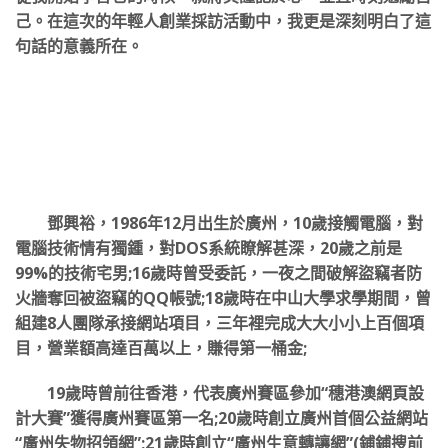
己。在這次的年輕人創業採訪活動中，我更是深刻明白了這
句話的意義所在。
鄧興裕，1986年12月出生於廣州，10歲接觸電腦，對
電腦技術情有獨鍾，對DOS系統瞭解甚深，20歲之前是
99%的技術宅男;16歲時曾受委託，一夜之間破解盜竊者防
火牆奪回被盜竊的QQ帳號;18歲時在中山大學求學期間，曾
組建8人團隊承接網站項目，三年裡完成大大小小上百個項
目，營業額高達百萬以上，賺得第一桶金;
19歲時曾前往香港，代表廣州賽區參加“穗港澳網頁設
計大賽”獲得廣州賽區第一名;20歲時創立廣州首個公益網站
“廣州失物招領網”;21歲時創立“廣州生意轉讓網”(鋪鋪搜前