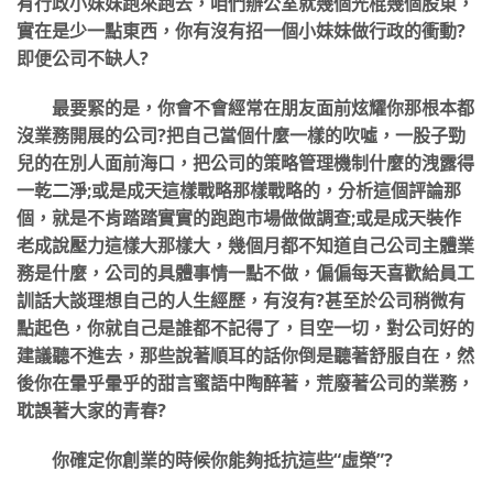
有行政小妹妹跑來跑去，咱們辦公室就幾個光棍幾個股東，
實在是少一點東西，你有沒有招一個小妹妹做行政的衝動?
即便公司不缺人?
最要緊的是，你會不會經常在朋友面前炫耀你那根本都
沒業務開展的公司?把自己當個什麼一樣的吹噓，一股子勁
兒的在別人面前海口，把公司的策略管理機制什麼的洩露得
一乾二淨;或是成天這樣戰略那樣戰略的，分析這個評論那
個，就是不肯踏踏實實的跑跑市場做做調查;或是成天裝作
老成說壓力這樣大那樣大，幾個月都不知道自己公司主體業
務是什麼，公司的具體事情一點不做，偏偏每天喜歡給員工
訓話大談理想自己的人生經歷，有沒有?甚至於公司稍微有
點起色，你就自己是誰都不記得了，目空一切，對公司好的
建議聽不進去，那些說著順耳的話你倒是聽著舒服自在，然
後你在暈乎暈乎的甜言蜜語中陶醉著，荒廢著公司的業務，
耽誤著大家的青春?
你確定你創業的時候你能夠抵抗這些“虛榮”?