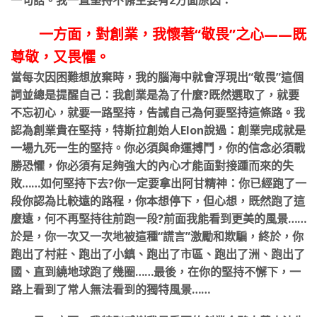
一句話。我一直堅持不懈主要有2方面原因：
一方面，對創業，我懷著“敬畏”之心——既
尊敬，又畏懼。
當每次因困難想放棄時，我的腦海中就會浮現出“敬畏”這個
詞並總是提醒自己：我創業是為了什麼?既然選取了，就要
不忘初心，就要一路堅持，告誡自己為何要堅持這條路。我
認為創業貴在堅持，特斯拉創始人Elon說過：創業完成就是
一場九死一生的堅持。你必須與命運搏鬥，你的信念必須戰
勝恐懼，你必須有足夠強大的內心才能面對接踵而來的失
敗……如何堅持下去?你一定要拿出阿甘精神：你已經跑了一
段你認為比較遠的路程，你本想停下，但心想，既然跑了這
麼遠，何不再堅持往前跑一段?前面我能看到更美的風景……
於是，你一次又一次地被這種“謊言”激勵和欺騙，終於，你
跑出了村莊、跑出了小鎮、跑出了市區、跑出了洲、跑出了
國、直到繞地球跑了幾圈……最後，在你的堅持不懈下，一
路上看到了常人無法看到的獨特風景……