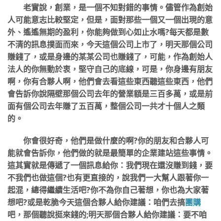
老實說，創業，是一個不知對錯的事情。儘管作為創始
人可能意志比較堅定，但是，面對那些一個又一個出現的意
外、遙遙無期的盈利，你能夠做到心如止水嗎?每天都是數
不清的訊息撲面而來，今天這個公司上市了，明天那個公司
賺錢了，或是身邊的某某公司也賺錢了，可能，作為創始人
法人的你無動於衷，堅守自己的底線，可是，你身邊有朋友
啊，你有合夥人啊，他們會去看這些東西聽這些東西，他們
會告訴你說隔壁那個公司去年的營業額是三百多萬，或是前
面有個公司去年賺了五百萬，整個公司一共才十個人之類
的。
你會很好奇，他們是做什麼的啊?你的朋友和合夥人可
能就會告訴你，他們做的就是最簡單的企業建站這些事情。
這其實就是傳遞了一個訊息給你：我們現在還沒賺到錢，要
不我們也做這個?也有更直接的，說我們一大幫人跟著你一
起混，總得繼續生活吧?你不為你自己著想，你也為大家著
想吧?或是乾脆今天這個合夥人給你建議：咱們去搞
團購
吧，那個聽說挺來錢的;明天那個合夥人給你建議：要不咱