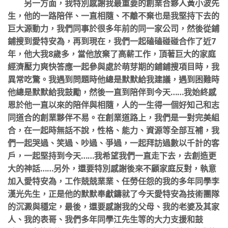
另一方面，我特別感謝我最重要的創業合夥人黃小波先
生，他的一路陪伴、一直相隨、不離不棄也是我堅持下去的
巨大源動力，我們同事於很多年前的同一家公司，然後從鋪
鋪搜到愛特安為，再到現在，我們一起磕磕碰碰合作了近7
年，他大我8歲多，當他放棄了高薪工作，頂著巨大的家庭
經濟壓力爽快答應一起參與處於萌芽期的鋪鋪搜項目時，我
異常吃驚。我遇到問題時他總是默默給我建議，遇到困難時
他總是默默給我鼓勵，然後一直到陪伴到今天……我始終感
恩於他一直以來的陪伴與相隨，人的一生得一個好知己和志
同道合的創業夥伴不易。在創業道路上，我們是一對完美組
合，在一起時無話不說，性格、能力、資源等全部互補，我
們一起哭過、笑過、吵過、爭過，一起拜訪過數以千計的客
戶，一起堅持到今天……我希望我們一直走下去，去創造更
大的神話……另外，還要特別感謝後來不顧家庭反對，執意
加入愛特安為，工作兢兢業業、任勞任怨的我的多年同學李
漢光先生，正是他的默默奉獻鑄就了今天愛特安為技術團隊
的沉澱與穩定，最後，還要感謝我的父母、我的老婆及其家
人、我的表哥、我們多年同學江先生等的大力支援和鼓