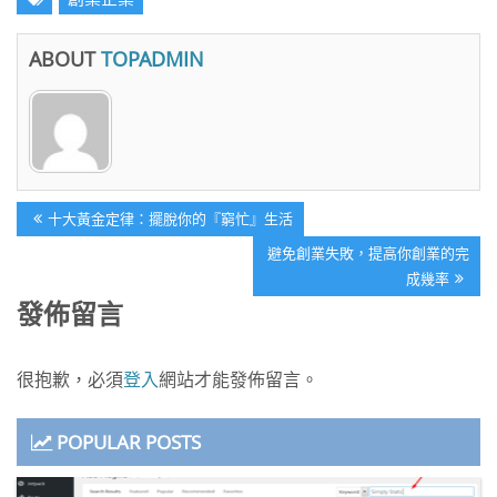
ABOUT
TOPADMIN
文
Previous
十大黃金定律：擺脫你的『窮忙』生活
章
Post:
Next
避免創業失敗，提高你創業的完
導
Post:
成幾率
覽
發佈留言
很抱歉，必須
登入
網站才能發佈留言。
POPULAR POSTS