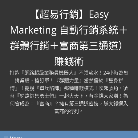
【超易行銷】Easy
Marketing 自動行銷系統＋
群體行銷＋富商第三通道）
賺錢術
打造『網路超級業務員機器人』不領薪水！24小時為您
拼業績、搶訂單！『群體力量』當然優於『隻身拼
博』！擺脫『單兵陷陣』那種賺錢模式！吹起號角，號
召『網路銷售勇士們』一起大天下，有金錢大家賺！為
何會成為：『富商』？擁有第三通道密技，賺大錢邁入
富商的行列。