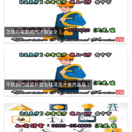
怎樣的電動捲門才算安全？
不銹鋼門或窗戶要怎樣清洗才會亮晶晶？