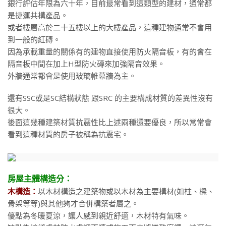
銀行評估年限為六十年，目前最常看到這類型的建材，通常都
是捷運共構產品。
或者樓層高於二十五樓以上的大樓產品，這種建物通常不會用
到一般的紅磚。
因為承載重量的關係有的建物直接使用防火隔音板，有的會在
隔音板中間在加上H型防火磚來加強隔音效果。
外牆通常都會是使用玻璃帷幕牆為主。
還有SSC或是SC結構狀態 跟SRC 的主要構成材質的差異性沒有
很大。
後面這幾種建築材質抗震性比上述兩種還要優良，所以常常會
看到這種材質的房子被稱為抗震宅。
房屋主體構造分：
木構造：
以木材構造之建築物或以木材為主要構材(如柱、樑、
骨架等等)與其他夠才合併構築者屬之。
優點為冬暖夏涼，讓人感到親近舒適，木材特有氣味。