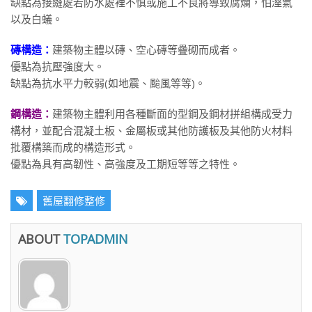
缺點為接縫處若防水處裡不慎或施工不良將導致腐爛，怕溼氣
以及白蟻。
磚構造：
建築物主體以磚、空心磚等疊砌而成者。
優點為抗壓強度大。
缺點為抗水平力較弱(如地震、颱風等等)。
鋼構造：
建築物主體利用各種斷面的型鋼及鋼材拼組構成受力
構材，並配合混凝土板、金屬板或其他防護板及其他防火材料
批覆構築而成的構造形式。
優點為具有高韌性、高強度及工期短等等之特性。
舊屋翻修整修
ABOUT
TOPADMIN