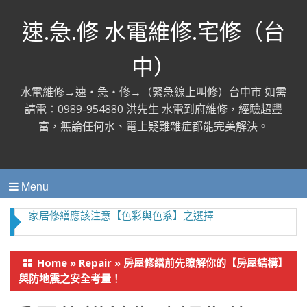
速.急.修 水電維修.宅修（台
中）
水電維修→速‧急‧修→（緊急線上叫修）台中市 如需
請電：0989-954880 洪先生 水電到府維修，經驗超豐
富，無論任何水、電上疑難雜症都能完美解決。
Menu
家居修繕應該注意【色彩與色系】之選擇
Home
»
Repair
»
房屋修繕前先瞭解你的【房屋結構】
與防地震之安全考量！