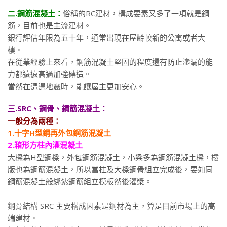
二.鋼筋混凝土：
俗稱的RC建材，構成要素又多了一項就是鋼
筋，目前也是主流建材。
銀行評估年限為五十年，通常出現在屋齡較新的公寓或者大
樓。
在從業經驗上來看，鋼筋混凝土堅固的程度還有防止滲漏的能
力都遠遠高過加強磚造。
當然在遭遇地震時，能讓屋主更加安心。
三.SRC、鋼骨、鋼筋混凝土：
一般分為兩種：
1.十字H型鋼再外包鋼筋混凝土
2.箱形方柱內灌混凝土
大樑為H型鋼樑，外包鋼筋混凝土，小梁多為鋼筋混凝土樑，樓
版也為鋼筋混凝土，所以當柱及大樑鋼骨組立完成後，要如同
鋼筋混凝土般綁紮鋼筋組立模板然後灌漿。
鋼骨結構 SRC 主要構成因素是鋼材為主，算是目前市場上的高
端建材。