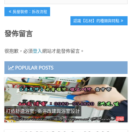
文
Previous
房屋裝修：拆改流程
章
Post:
Next
認識【石材】的種類與特點
導
Post:
發佈留言
覽
很抱歉，必須
登入
網站才能發佈留言。
POPULAR POSTS
打造舒適浴室 : 衛浴改建與浴室設計