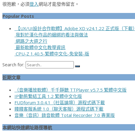
很抱歉，必須
登入
網站才能發佈留言。
Popular Posts
【UX/UI設計合作軟體】Adobe XD v24.1.22 正式版（下載
我對於漢化作品的綑綁的看法與做法
網路之大道之行
最新軟體中文化教學資訊
CPU-Z 1.40.5-繁體中文化-免安裝-版
Search for:
近期文章
（音樂播放軟體）千千靜聽 TTPlayer v5.7.5 繁體中文版
IP動態繫結工具 1.2 繁體中文化版
FUDforum 3.0.4.1（社區論壇）源程式碼下載
賤賤客服系統 1.0（聊天客服）源程式碼下載
音樂（音訊）錄音軟體 Total Recorder 7.0 專業版
本網站快速網址路徑導航