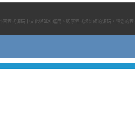
、外國程式源碼中文化與延伸運用。觀摩程式設計師的源碼，讓您的