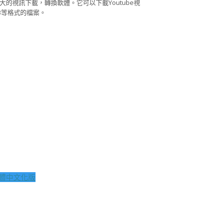
eo是一款功能強大的視訊下載，轉換軟體。它可以下載Youtube視
T, VOB等格式的檔案。
：
0-繁體中文化版