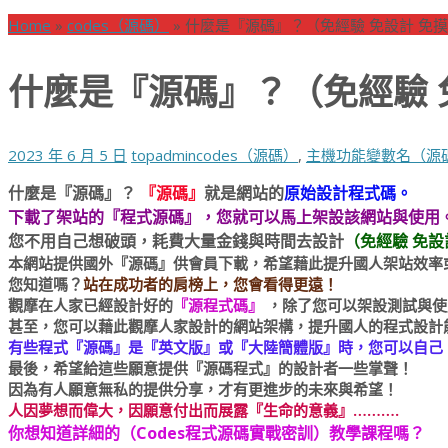
Home
»
codes（源碼）
»
什麼是『源碼』？（免經驗 免設計 免
什麼是『源碼』？（免經驗 
2023 年 6 月 5 日
topadmin
codes（源碼）
,
主機功能變數名（源
什麼是『源碼』？
『源碼』
就是網站的
原始設計程式碼。
下載了架站的『程式源碼』，您就可以馬上架設該網站與使用
您不用自己想破頭，耗費大量金錢與時間去設計
（免經驗 免
本網站提供國外『源碼』供會員下載，希望藉此提升國人架站效率
您知道嗎？
站在成功者的肩榜上，您會看得更遠！
觀摩在人家已經設計好的
『源程式碼』
，除了您可以架設測試與使
甚至，您可以藉此觀摩人家設計的網站架構，提升國人的程式設計
有些程式『源碼』是『英文版』或『大陸簡體版』時，您可以自己
最後，希望給這些願意提供『源碼程式』的設計者一些掌聲！
因為有人願意無私的提供分享，才有更進步的未來與希望！
人因夢想而偉大，因願意付出而展露『生命的意義』……….
你想知道詳細的（Codes程式源碼實戰密訓）教學課程嗎？