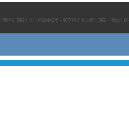
、外國程式源碼中文化與延伸運用。觀摩程式設計師的源碼，讓您的