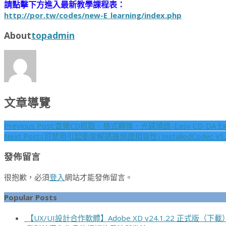
請點擊下方進入最新教學課程表：
http://por.tw/codes/new-E_learning/index.php
About
topadmin
文章導覽
Previous Post:
音樂CD抓取、格式轉換、光碟燒錄-Easy CD-DA Extr
Next Post:
(可禁用引起衝突解碼器保證相容性) InstalledCodec 
發佈留言
很抱歉，必須
登入
網站才能發佈留言。
Popular Posts
【UX/UI設計合作軟體】Adobe XD v24.1.22 正式版（下載