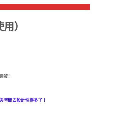
使用）
！
開發！
與時間去設計快得多了！