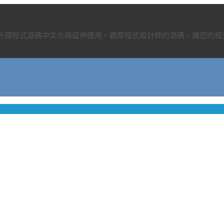
、外國程式源碼中文化與延伸運用。觀摩程式設計師的源碼，讓您的