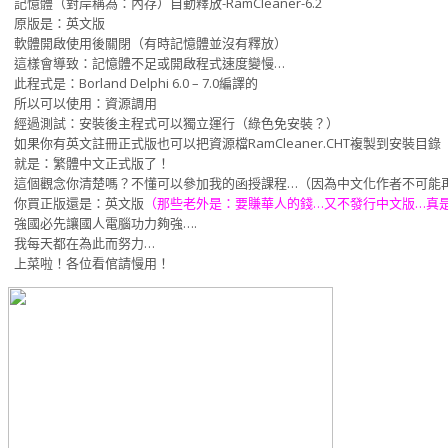
記憶體（對岸稱為：內存）自動釋放-RamCleaner-6.2
原版是：英文版
軟體開啟使用後關閉（有時記憶體並沒有釋放）
這樣會導致：記憶體不足或開啟程式速度變慢…
此程式是：Borland Delphi 6.0 – 7.0編譯的
所以可以使用：資源調用
經過測試：安裝後主程式可以獨立運行（綠色免安裝？）
如果你有英文註冊正式版也可以把資源檔RamCleaner.CHT複製到安裝目錄
就是：繁體中文正式版了！
這個觀念你清楚嗎？不懂可以參加我的函授課程…（因為中文化作者不可能
你買正版還是：英文版
（那些老外是：要賺華人的錢…又不發行中文版…真
強國必先讓國人電腦功力夠強….
我每天都在為此而努力…
上菜啦！各位看倌請慢用！