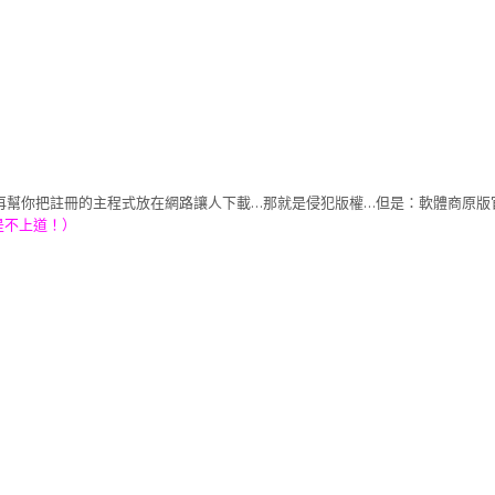
再幫你把註冊的主程式放在網路讓人下載…那就是侵犯版權…但是：軟體商原版
是不上道！）