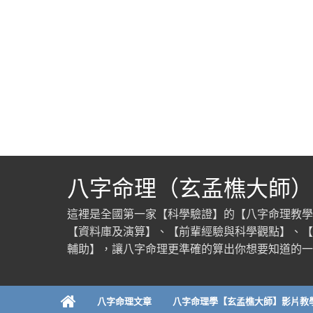
八字命理（玄孟樵大師）
這裡是全國第一家【科學驗證】的【八字命理教學
【資料庫及演算】、【前輩經驗與科學觀點】、【
輔助】，讓八字命理更準確的算出你想要知道的一
八字命理文章
八字命理學【玄孟樵大師】影片教