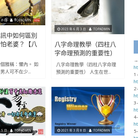
 3 日
TOPADMIN
2023 年 6 月 3 日
TOPADMIN
資訊中如何區別
否怕老婆？【八
八字命理教學（四柱八
】
字命理預測的重要性）
→
個雅稱：懼內。 如
八字命理教學（四柱八字命理
h
男人可不在少...
預測的重要性） 人生在世...
1
h
2
h
3
h
4
h
5
 5 日
TOPADMIN
2021 年 3 月 8 日
TOPADMIN
h