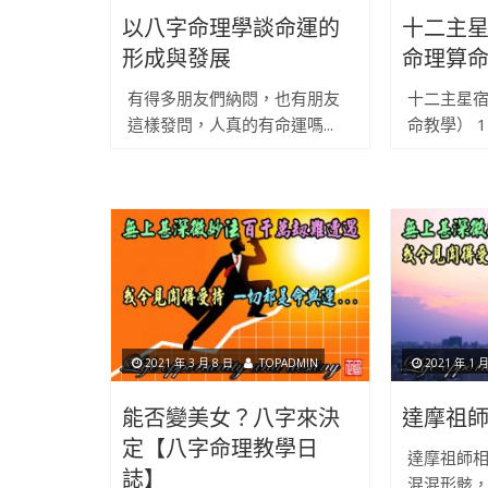
以八字命理學談命運的
十二主
形成與發展
命理算
有得多朋友們納悶，也有朋友
十二主星
這樣發問，人真的有命運嗎...
命教學） 1 
2021 年 3 月 8 日
TOPADMIN
2021 年 1 月
能否變美女？八字來決
達摩祖
定【八字命理教學日
達摩祖師相
誌】
混混形骸，