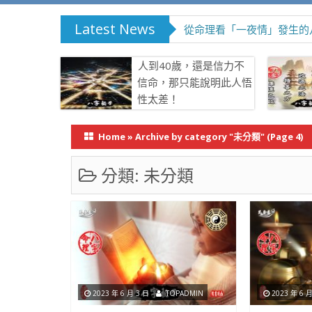
Latest News
從命理看「一夜情」發生的
人到40歲，還是信力不
信命，那只能說明此人悟
性太差！
Home
»
Archive by category "未分類"
(Page 4)
分類:
未分類
2023 年 6 月 3 日
TOPADMIN
2023 年 6 月