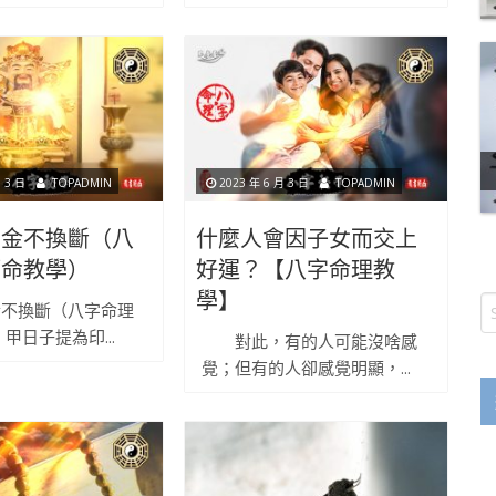
 3 日
TOPADMIN
2023 年 6 月 3 日
TOPADMIN
宗金不換斷（八
什麼人會因子女而交上
算命教學）
好運？【八字命理教
學】
金不換斷（八字命理
甲日子提為印...
對此，有的人可能沒啥感
覺；但有的人卻感覺明顯，...