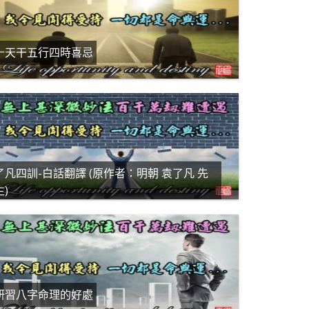
十天干五行四時喜忌
了凡四訓-白話翻譯 (原作者：明朝 袁了凡 先
生)
研習八字命理的好處