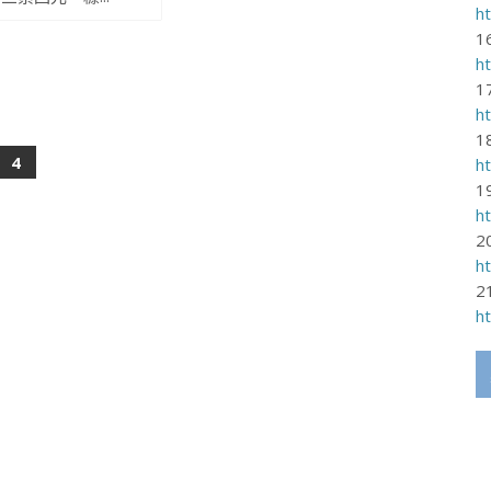
h
1
h
1
h
1
4
h
1
h
2
h
2
h