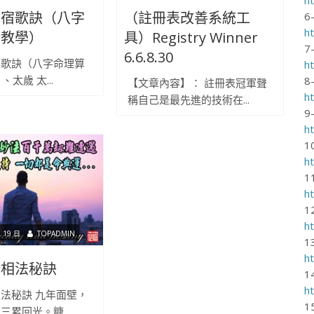
星宿歌訣（八字
（註冊表改善系統工
6
h
命教學）
具）Registry Winner
7
6.6.8.30
宿歌訣（八字命理算
h
、太歲 太...
8
【文章內容】： 註冊表冠軍聲
h
稱自己是最先進的技術在...
9
h
1
h
1
h
1
h
 19 日
TOPADMIN
1
h
師相法秘訣
1
h
法秘訣 九年面壁，
1
三累回光。糠...