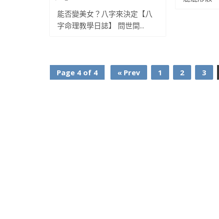
能否變美女？八字來決定【八
字命理教學日誌】 問世間...
Page 4 of 4
« Prev
1
2
3