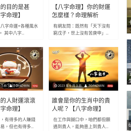
測的目的是甚
【八字命理】你的財運
八字命理】
怎麼樣？命理解析
八字命運+各種風水
有網友問：既然有「天下沒有
 其中八字...
窮戊子，世上沒有苦庚申」...
 3 日
TOPADMIN
2023 年 6 月 3 日
TOPADMIN
盤的人財運滾滾
誰會是你的生肖中的貴
八字命理】
人呢？【八字命理】
中，有得多的人賺錢
在工作與餬口中，咱們都但願
易，但也有得多...
遇到貴人，能夠患上到貴人...