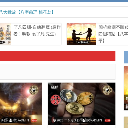
八大緣故【八字命理 桃花劫】
了凡四訓-白話翻譯 (原作
簡析婚姻不順
者：明朝 袁了凡 先生)
四個特點【八
學】
 3 日
TOPADMIN
2023 年 6 月 3 日
TOPADMIN