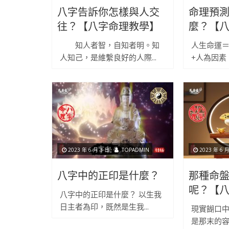
八字告訴你怎樣與人交
命理預
往？【八字命理教學】
麼？【
知人者智，自知者明。知
人生命運＝
人知己，是維繫良好的人際...
+人為因素。
2023 年 6 月 3 日
TOPADMIN
2023 年 6 月
八字中的正印是什麼？
那種命
呢？【
八字中的正印是什麼？ 以生我
日主者為印，既然是生我...
現實餬口
是那末的容