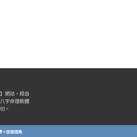
】網站，經由
八字命理軟體
切。
學＋技術諮詢