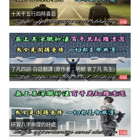
十天干五行四時喜忌
了凡四訓-白話翻譯 (原作者：明朝 袁了凡 先生)
研習八字命理的好處