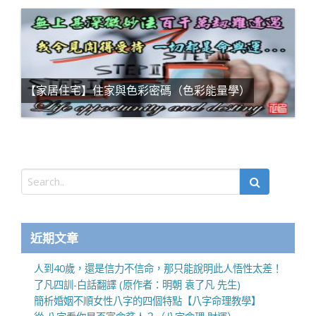
【家居住宅】住家與色彩密碼（色彩能量學）
近期文章
人到40歲，還是信力不信命，那只能說明此人悟性太差！
了凡四訓-白話翻譯 (原作者：明朝 袁了凡 先生)
簡析婚姻不順女性八字的四個特點【八字命理教學】