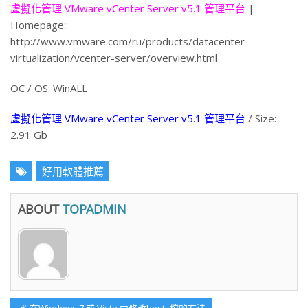
虛擬化管理 VMware vCenter Server v5.1 管理平台
|
Homepage::
http://www.vmware.com/ru/products/datacenter-
virtualization/vcenter-server/overview.html
ОС / OS: WinALL
虛擬化管理 VMware vCenter Server v5.1 管理平台
/ Size:
2.91 Gb
好用軟體推薦
ABOUT
TOPADMIN
文
Previous