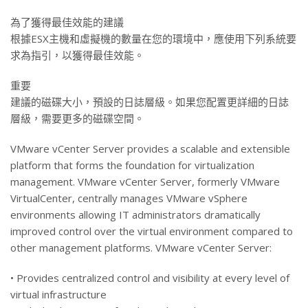
為了獲得最佳效能的建議
根據ESX主機和虛擬機的數量在您的環境中，應使用下列系統要
求為指引，以獲得最佳效能。
重要
建議的磁碟大小，預設的日誌層級。如果您配置更詳細的日誌
層級，需要更多的磁碟空間。
VMware vCenter Server provides a scalable and extensible
platform that forms the foundation for virtualization
management. VMware vCenter Server, formerly VMware
VirtualCenter, centrally manages VMware vSphere
environments allowing IT administrators dramatically
improved control over the virtual environment compared to
other management platforms. VMware vCenter Server:
• Provides centralized control and visibility at every level of
virtual infrastructure