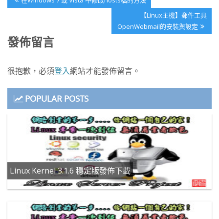
在Windows 7 或 Vista 中修改hosts檔的方法
章
Post:
Next
【Linux主機】郵件工具
導
Post:
OpenWebmail的安裝與設定
覽
發佈留言
很抱歉，必須
登入
網站才能發佈留言。
POPULAR POSTS
Linux Kernel 3.1.6 穩定版發佈下載