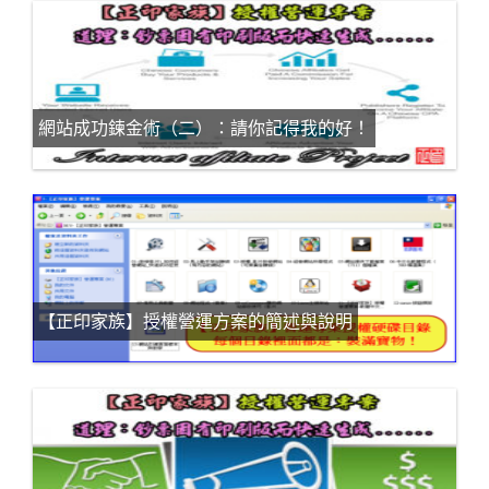
網站成功鍊金術（二）：請你記得我的好！
【正印家族】授權營運方案的簡述與說明