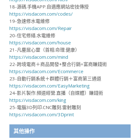
18-源碼.手機APP.自適應網站密技傳授
https://visdacom.com/codes/
19-急速修水電維修
https://visdacom.com/Repair
20-住宅修繕.水電維修
https://visdacom.com/house
21-凡塵居心靈（首相.命理.健康）
https://visdacom.com/mind
22-跨境電商＋商品開發+整合行銷=富商賺錢術
https://visdacom.com/Ecommerce
23-自動行銷系統＋群體行銷＋富商第三通道
https://visdacom.com/EasyMarketing
24-影片製作.頻道經營.直播（自媒體）賺錢術
https://visdacom.com/king
25-電腦3D列印.CNC雕刻.雷射雕刻
https://visdacom.com/3Dprint
其他操作