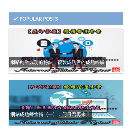
POPULAR POSTS
網路創業成功的秘訣：複製成功者的成功經驗
網站成功鍊金術（一）：何日君再來？