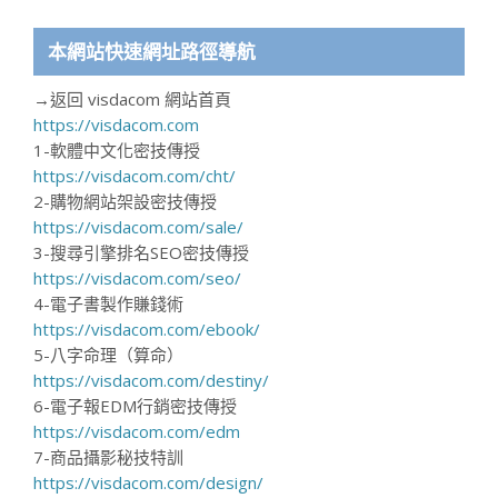
本網站快速網址路徑導航
→返回 visdacom 網站首頁
https://visdacom.com
1-軟體中文化密技傳授
https://visdacom.com/cht/
2-購物網站架設密技傳授
https://visdacom.com/sale/
3-搜尋引擎排名SEO密技傳授
https://visdacom.com/seo/
4-電子書製作賺錢術
https://visdacom.com/ebook/
5-八字命理（算命）
https://visdacom.com/destiny/
6-電子報EDM行銷密技傳授
https://visdacom.com/edm
7-商品攝影秘技特訓
https://visdacom.com/design/