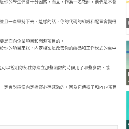
麼你的學生們會十分困惑，而且，作為一名教師，他們是不會
並且一直堅持下去，這樣的話，你的代碼的組織和配置會變得
要是面向企業項目和開源項目的。
於你的項目來說，內定檔案是改善你的編碼和工作模式的重中
案，這可以說明你記住你建立那些函數的時候用了哪些參數，或
一定會對這份內定檔案心存感激的，因為它傳遞了和PHP項目