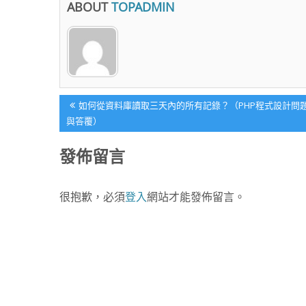
ABOUT
TOPADMIN
文
Previous
如何從資料庫讀取三天內的所有記錄？（PHP程式設計問
Post:
與答覆）
章
發佈留言
導
很抱歉，必須
登入
網站才能發佈留言。
覽