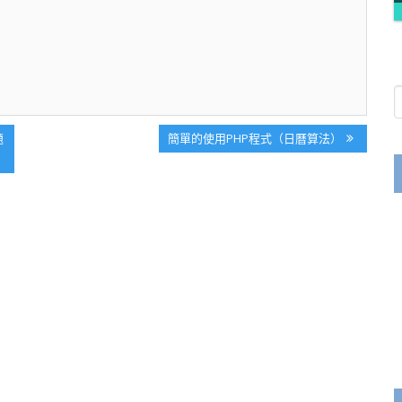
Next
題
簡單的使用PHP程式（日曆算法）
Post: